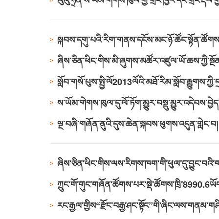
ལུའུ་ཧྲན་ས་ཡོམ་གེགས་ཁུལ་གྱི་གྲོང་ཁྱེར་དང་གྲོང་རྡལ་
སྐབས་དགུ་པའི་རིག་གནས་དངོས་མང་ཉོ་ཚོང་སྟོན་ཚོག
ཞིས་ཅིན་ཕིང་གིས་མི་ཞུགས་མཚོར་འཛུལ་ཡོ་ཆས་ཀྱི་ས
སློབ་གསོ་པུས་སྤྱི་ལོ2013ལོའི་མཐོ་རིམ་སློབ་རྒྱུགས་ཀྱི་ད
ས་ཡོམ་གེགས་ཁུལ་དུ་ལོ་ཏོག་མྱུར་བསྡུ་མྱུར་འདེབས་བྱེད
ལྔ་བཞི་གཞོན་ནུའི་དུས་ཆེན་སྐབས་ཕུགས་འདུན་གླེང་བ།
ཞིས་ཅིན་ཕིང་གིས་ལས་རིགས་ཁག་གི་ཕུལ་དུ་བྱུང་བའི
ཀྲུང་གོ་གུང་གཞོན་ཚོགས་པར་སྡེ་ཚོགས་ཁྲི་8990.6ཡོད
རང་རྒྱལ་གྱིས“རྫོང་བརྒྱ་ཤང་སྟོང”གི་ཞིང་ལས་གནམ་གཤིས