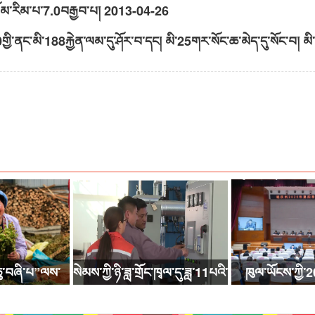
ས་ཡོམ་རིམ་པ་7.0བརྒྱབ་པ།
2013-04-26
0གྱི་ནང་མི་188རྐྱེན་ལམ་དུ་ཤོར་བ་དང། མི་25གར་སོང་ཆ་མེད་དུ་སོང་བ། མ
ུ་བཞི་པ”ལས་
སེམས་ཀྱི་ཉི་ཟླ་གྲོང་ཁྭལ་དུ་ཟླ་11པའི་
ཁུལ་ཡོངས་ཀྱི་2
་སྐས་རིམ་གསར་
ཚེས་1ཉིན་ནས་དྲོད་གཏོང་རྒྱུ།
ཚིགས་བཞི་བའི་བརྟན་