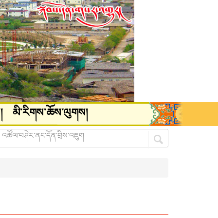
།
མི་རིགས་ཆོས་ལུགས།