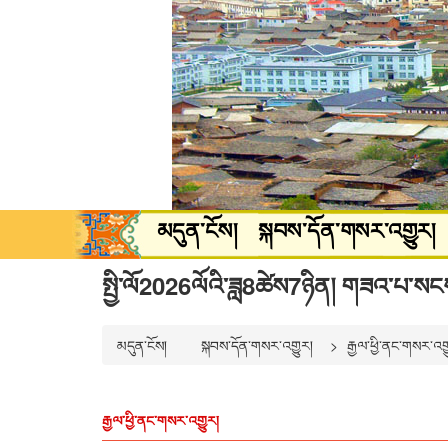
མདུན་ངོས།
སྐབས་དོན་གསར་འགྱུར།
སྐྱེ་ཁམས་ཡུལ་སྐོར།
སྒྲ་བརྙན་དགའ་
སྤྱི་ལོ2026ལོའི་ཟླ8ཚེས7ཉིན། གཟའ་པ་སང
མདུན་ངོས།
སྐབས་དོན་གསར་འགྱུར།
རྒྱལ་ཕྱི་ནང་གསར་འག
རྒྱལ་ཕྱི་ནང་གསར་འགྱུར།