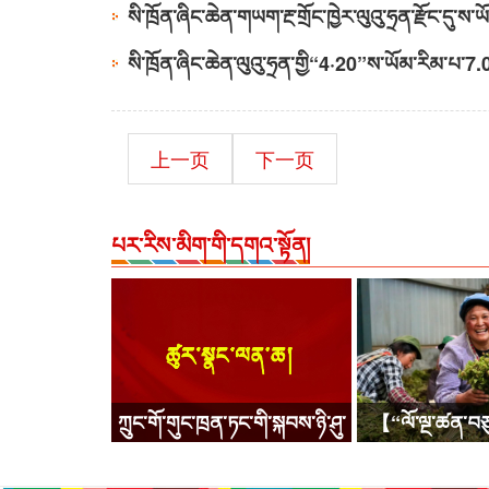
སི་ཁྲོན་ཞིང་ཆེན་གཡག་རྔ་གྲོང་ཁྱེར་ལུའུ་ཧྲན་རྫོང་དུ་
སི་ཁྲོན་ཞིང་ཆེན་ལུའུ་ཧྲན་གྱི“4·20”ས་ཡོམ་རིམ་པ་7.
04-26
上一页
下一页
པར་རིས་མིག་གི་དགའ་སྟོན།
ཀྲུང་གོ་གུང་ཁྲན་ཏང་གི་སྐབས་ཉི་ཤུ་
【“ལོ་ལྔ་ཚན་བཅ
པའི་ཀྲུང་དབྱང་ཨུ་ཡོན་ལྷན་ཁང་གི་
རྣམ་པར་རྒྱལ་ནས