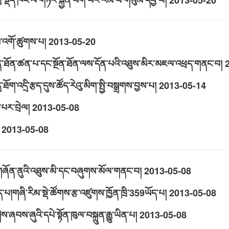
གྱི་སྡོད་ཁང་ལ་གཏོར་སྐྱོན་ཕོག་པར་རིམ་པ་གསུམ་དབྱེ་བ།
2013-05-20
ས་འགོ་ཚུགས་པ།
2013-05-20
ྔོན་ཐོན་ཚན་པ་དང་སྔོན་ཐོན་ལས་དོན་པའི་འཐུས་མིར་མཇལ་འཕྲད་གནང་བ།
ྲ་ཐོག་འདྲི་རྩད་དུས་ཚོད་རེའུ་མིག་སྤྱི་བསྒྲགས་བྱས་པ།
2013-05-14
་པར་བྲེལ།
2013-05-08
2013-05-08
་གཞོན་ནུའི་འཐུས་མི་དང་བཞུགས་མོལ་གནང་བ།
2013-05-08
་པ།གཞི་རིམ་སྡེ་ཚོགས་རྩ་འཛུགས་ཁྱོན་ཁྲི་359ཡོད་པ།
2013-05-08
་ཞབས་ཞུའི་དཔེ་སྟོན་ཁུལ་བསྐྲུན་རྒྱུ་ཡིན་པ།
2013-05-08