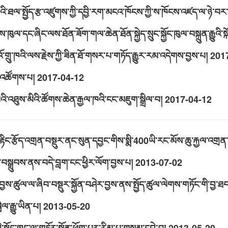
འི་ཐལ་སྤྱོད་རྩ་འཛུགས་ཀྱི་དབྱི་རག་མངའ་ཁོངས་ཀྱི་ས་ཁོངས་འཛད་ལ་ཉེ་བ
་ནུས་ཁུལ་དང་ཞིང་ལས་ཐོན་ཟོག་གལ་ཆེན་ཐོན་སྐྱེད་སྲུང་སྐྱོང་ཁུལ་བསྐྲུན་རྒྱ
་གྲུ་ཁའི་ལས་རྗེས་ཀྱི་ཟིན་ཐོ་གསར་པ་གཏོད་རྒྱུར་རམ་འདེགས་བྱས་པ།
201
ུ་འཚོགས་པ།
2017-04-12
འི་འཐུས་མིའི་ཚོགས་ཆེན་རྒྱལ་ཁའི་ངང་མཇུག་སྒྲིལ་བ།
2017-04-12
ས་པའི་རྟིང་རྩོད་འགྲན་བསྡུར་ནང་སུན་དབྱང་གིས་སྨི་400ཡི་རང་མོས་ཆུ་རྐྱལ་འགྲ
བསྒྲུབས་ནས་བདེ་བླག་ངང་ཕྱིར་ལོག་བྱས་པ།
2013-07-02
ྱས་ཚུལ་ལ་ཞིབ་བསྡུར་སྐྱོན་བཤེར་བྱས་ནས་སྤྱོད་ཚུལ་ལེགས་གཏོང་གི་བྱ་ཐ
ལ་རྒྱུ་ཡིན་པ།
2013-05-20