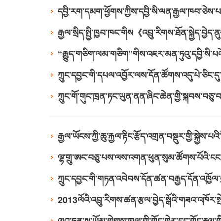
དབྱི་རག་དམག་ཕྱོགས་ཀྱིས་དབྱི་སི་ལན་རྒྱལ་ཁབ་ཅེས་པ
རྒྱལ་སྲིད་སྤྱི་ཁྱབ་ཁང་གིས《འབྲུ་རིགས་ཐོན་སྐྱེད་བྱེད
འགྲེམས་བྱས་པ།
2017-04-12
“རྒྱུད་གཅིག་ལམ་གཅིག”གིས་འཇར་མན་ཏུའུ་དབྱི་སི་པའོ
ཀྲུང་དབྱང་གི་དཔལ་འབྱོར་ལས་དོན་ཚོགས་འདུ་པེ་ཅིང་ད
ཀྲུང་གོ་གུང་ཁྲན་ཏང་ཡུན་ནན་ཞིང་ཆེན་གྱི་སྐབས་བཅུ་བ
རྒྱལ་ཡོངས་ཀྱི་ཆུ་རྐྱལ་རྟིང་རྩོད་འགྲན་བསྡུར་གྱི་སྐྱེ
2017-04-12
ལྷ་གྲུ་ཨང་བཅུ་པས་ལས་འགན་ཕུན་སུམ་ཚོགས་པོའི་ངང་
ཀྲུང་དབྱང་གི་གཏན་འབེབས་དོན་ཚན་བརྒྱད་དོན་འཁྱོལ་བ
པ།
2013-07-02
2013ལོའི་འབྲུ་རིགས་ཚན་རྩལ་བྱེད་སྒོའི་གཟའ་འཁོར་སྤེ