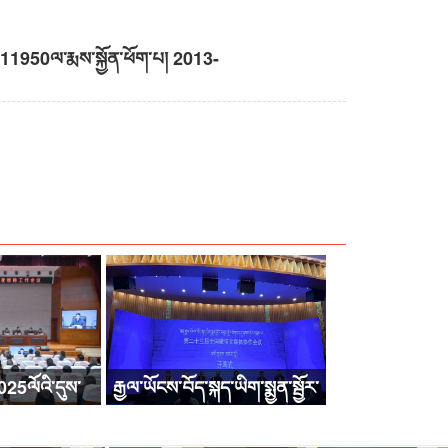
ི་11950ལ་རྨས་སྐྱོན་ཕོག་པ།
2013-
025ལོའི་དུས་
རྒྱལ་ཡོངས་བོད་སྐད་ཡིག་སྨྱན་སྦྱོར་
ལྷིང་སྲུང་སྐྱོང་
མཐུན་སྦྱོར་ཚོགས་འདུ་སྐབས་ཉེར་