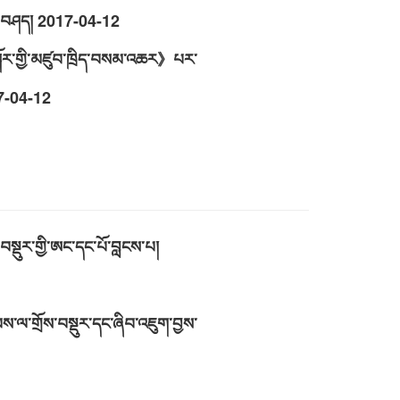
ར་བཤད།
2017-04-12
ུའི་སྐོར་གྱི་མཛུབ་ཁྲིད་བསམ་འཆར》པར་
7-04-12
ན་བསྡུར་གྱི་ཨང་དང་པོ་བླངས་པ།
བས་ལ་གྲོས་བསྡུར་དང་ཞིབ་འཇུག་བྱས་