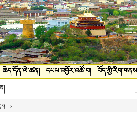
ཆེད་དོན་ལེ་ཚན།
དཔལ་འབྱོར་འཚོ་བ།
བོད་ཀྱི་རིག་གནས
ཚལ།
པར་རིས་ལོངས་སྤྱོད།
ས།
ྱུར།