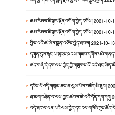
བོད་ཀྱི་གསོ་རིག་སྨན་རྫས་ཀྱི་ཐོག་མའི་བྱུང་ཚུལ།
2021
ཆམ་རིམས་ཇི་ལྟར་སྔོན་འགོག་བྱེད་དགོས།
2021-10-1
ཆམ་རིམས་ཇི་ལྟར་སྔོན་འགོག་བྱེད་དགོས།
2021-10-1
བྱིས་པའི་ཚ་སེལ་སྨན་བཅོས་བྱེད་ཐབས།
2021-10-13
དགུན་དུས་རྐང་པ་སྦངས་སྐབས་གཟབ་དགོས་པའི་གནད་
ཚད་གཞི་དེ་དག་ལས་ཁྱེད་ཀྱི་གཟུགས་པོ་བདེ་ཐང་ཡིན་མི
​དངོས་པོ་འདི་གསུམ་ཟས་ན་ལུས་པོས་བཟོད་མི་ཐུབ།
202
ཐ་མག་འཐེན་པ་ལས་ཀྱང་ཚབས་ཆེ་བའི་དོན་དག་དགུ
2
བདེ་ཐང་ལ་ཕན་པའི་ལས་བྱེད་དང་ངལ་གསོའི་དུས་ཚོད་རེ