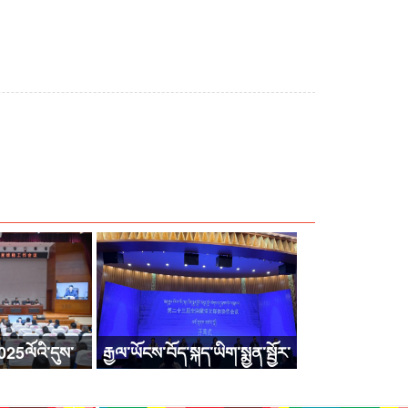
025ལོའི་དུས་
རྒྱལ་ཡོངས་བོད་སྐད་ཡིག་སྨྱན་སྦྱོར་
ལྷིང་སྲུང་སྐྱོང་
མཐུན་སྦྱོར་ཚོགས་འདུ་སྐབས་ཉེར་