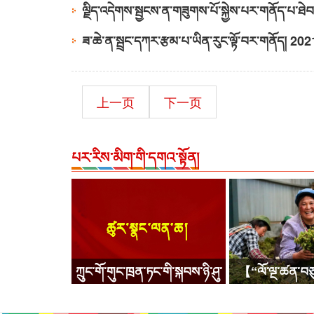
ལྗིད་འདེགས་སྦྱངས་ན་གཟུགས་པོ་སྐྱེས་པར་གནོད་པ་ཐ
ཟ་ཆེ་ན་སྦྲང་དཀར་རྩམ་པ་ཡིན་རུང་ལྟོ་བར་གནོད།
202
上一页
下一页
པར་རིས་མིག་གི་དགའ་སྟོན།
ཀྲུང་གོ་གུང་ཁྲན་ཏང་གི་སྐབས་ཉི་ཤུ་
【“ལོ་ལྔ་ཚན་བཅ
པའི་ཀྲུང་དབྱང་ཨུ་ཡོན་ལྷན་ཁང་གི་
རྣམ་པར་རྒྱལ་ནས