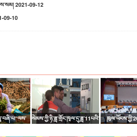
ེབས་སམ།
2021-09-12
1-09-10
ུ་བཞི་པ”ལས་
སེམས་ཀྱི་ཉི་ཟླ་གྲོང་ཁྭལ་དུ་ཟླ་11པའི་
ཁུལ་ཡོངས་ཀྱི་2
་སྐས་རིམ་གསར་
ཚེས་1ཉིན་ནས་དྲོད་གཏོང་རྒྱུ།
ཚིགས་བཞི་བའི་བརྟན་