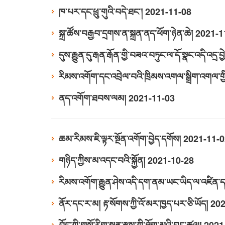
ཁ་པར་དང་ཕྲུ་གུའི་བདེ་ཐང་།
2021-11-08
སྐྲ་ཚོས་བརྒྱབ་དྲགས་ན་སྐྲན་ནད་ཕོག་ཉེན་ཆེ།
2021-1
དུས་རྒྱུན་དུ་རྒན་རྒོན་གྱི་བཟའ་བཏུང་ལ་དོ་སྣང་འདི་འདྲ་བ
རིམས་འགོག་དང་འབྲེལ་བའི་ཁྲིམས་འགལ་སྒྲིག་འགལ་གྱི་བྱ
ནད་འགོག་ཐབས་ལམ།
2021-11-03
ཆམ་རིམས་ཇི་ལྟར་སྔོན་འགོག་བྱེད་དགོས།
2021-11-0
གཉིད་ཀྱིས་མ་འདང་བའི་སྐྱོན།
2021-10-28
རིམས་འགོག་རྒྱུན་ཤེས་འདི་དག་ནམ་ཡང་ཡིད་ལ་འཛིན་ད
ནོར་དང་ར་མ། རྟ་སོགས་ཀྱི་འོ་མར་ཁྱད་པར་ཅི་ཡོད།
202