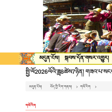
མདུན་ངོས།
སྐབས་དོན་གསར་འགྱུར།
སྐྱེ་ཁམས་ཡུལ་སྐོར།
སྒྲ་བརྙན་དགའ་
སྤྱི་ལོ2026ལོའི་ཟླ8ཚེས7ཉིན། གཟའ་པ་སང
མདུན་ངོས།
བོད་ཀྱི་རིག་གནས།
གསོ་རིག
གསོ་རིག