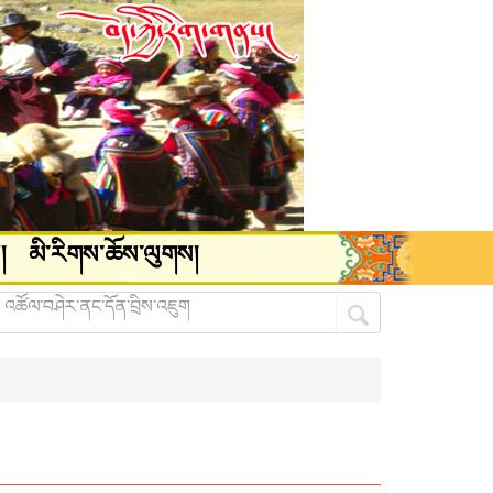
།
མི་རིགས་ཆོས་ལུགས།