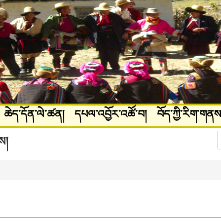
ཆེད་དོན་ལེ་ཚན།
དཔལ་འབྱོར་འཚོ་བ།
བོད་ཀྱི་རིག་གནས
ཚལ།
པར་རིས་ལོངས་སྤྱོད།
ས།