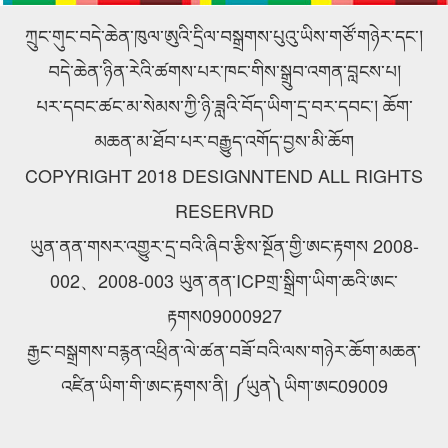
ཕེབས་ནས་བརྟག་དཔྱད་གནང་བ།
འཚོགས།
ཀྲུང་གུང་བདེ་ཆེན་ཁུལ་ཨུའི་དྲིལ་བསྒྲགས་པུའུ་ཡིས་གཙོ་གཉེར་དང་།
བདེ་ཆེན་ཉིན་རེའི་ཚགས་པར་ཁང་གིས་སྒྲུབ་འགན་བླངས་པ།
པར་དབང་ཚང་མ་སེམས་ཀྱི་ཉི་ཟླའི་བོད་ཡིག་དྲ་བར་དབང་། ཆོག་
མཆན་མ་ཐོབ་པར་བརྒྱུད་འགོད་བྱས་མི་ཆོག
COPYRIGHT 2018 DESIGNNTEND ALL RIGHTS
RESERVRD
ཡུན་ནན་གསར་འགྱུར་དྲ་བའི་ཞིབ་རྩིས་སྔོན་གྱི་ཨང་རྟགས 2008-
002、2008-003 ཡུན་ནན་ICPགྲ་སྒྲིག་ཡིག་ཆའི་ཨང་
རྟགས09000927
རྒྱང་བསྒྲགས་བརྙན་འཕྲིན་ལེ་ཚན་བཟོ་བའི་ལས་གཉེར་ཆོག་མཆན་
འཛིན་ཡིག་གི་ཨང་རྟགས་ནི། ༼ཡུན༽ཡིག་ཨང09009