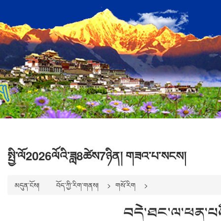
སྤྱི་ལོ2026ལོའི་ཟླ8ཚེས7ཉིན། གཟའ་པ་སངས།
མདུན་ངོས།
བོད་ཀྱི་རིག་གནས།
གསོ་རིག
བདེ་ཐང་ལ་ཕན་པའི