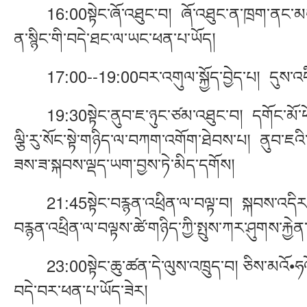
16:00སྟེང་ཞོ་འཐུང་བ། ཞོ་འཐུང་ན་ཁྲག་ནང་མངར་ཆ
ན་སྙིང་གི་བདེ་ཐང་ལ་ཡང་ཕན་པ་ཡོད།
17:00--19:00བར་འགུལ་སྐྱོད་བྱེད་པ། དུས་འདིར
19:30སྟེང་ནུབ་ཇ་ཉུང་ཙམ་འཐུང་བ། དགོང་མོ་ཕོ་བ་
ལྕི་རུ་སོང་སྟེ་གཉིད་ལ་བཀག་འགོག་ཐེབས་པ། ནུབ་ཇའ
ཟས་ཟ་སྐབས་ལྡད་ཡག་བྱས་ཏེ་མིད་དགོས།
21:45སྟེང་བརྙན་འཕྲིན་ལ་བལྟ་བ། སྐབས་འདིར་བར
བརྙན་འཕྲིན་ལ་བལྟས་ཚེ་གཉིད་ཀྱི་སྤུས་ཀར་ཤུགས་རྐྱེ
23:00སྟེང་ཆུ་ཚན་དེ་ལུས་འཁྲུད་བ། ཅིས་མའོ•ཧའོ་
བདེ་བར་ཕན་པ་ཡོད་ཟེར།