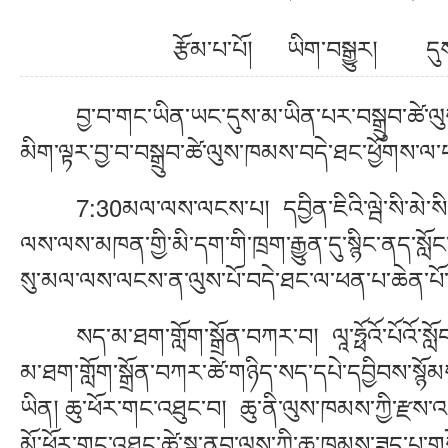
རྩོམ་པ་པོ། ཡིག་བསྒྱུར། 
བྱ་བ་གང་ཡིན་ཡང་དུས་མ་ཡིན་པར་བསྒྲུབ་ཚེ་ལུས་ཁ
མིག་ལྟར་བྱ་བ་བསྒྲུབ་ཚེ་ལུས་ཁམས་བདེ་ཐང་ཕྱོགས་ལ
7:30མལ་ལས་ལངས་པ། དབྱིན་ཇིའི་ལྦེ་སི་མེ་སི་ས
ལས་ལས་མཁན་གྱི་མི་དག་གི་ཁྲག་རྒྱུན་དུ་སྙིང་ནད་སློང
སུ་མལ་ལས་ལངས་ན་ལུས་པོ་བདེ་ཐང་ལ་ཕན་པ་ཆེན་པོ་
སད་མ་ཐག་གློག་སྒྲོན་བཀར་བ། ལཱ་ཧྥོའོ་པོའོ་སློབ་
མ་ཐག་གློག་སྒྲོན་བཀར་ཚེ་གཉིད་སད་དཔེ་དབྱིབས་སྙོམས་
ཡིན། ཆུ་ཕོར་གང་འཐུང་བ། ཆུ་ནི་ལུས་ཁམས་ཀྱི་རྫས་འ
མོ་ཕོར་གང་འཐུང་ཚེ་སྔ་ནུབ་ལུས་ཀྱི་ཆུ་ཁམས་ཟད་པ་གས