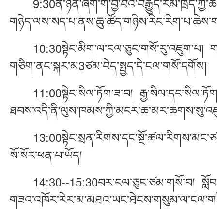
9:30ནི་ཉིན་ཞིག་གི་བྱ་བའི་བརྒྱུད་རིམ་ཁྲོད་ཀྱི་ཆ
གཉིད་ལས་སད་པ་ནས་ཆུ་ཚོད་གཉིས་རིང་རིག་པ་ཆེས་ག
10:30སྟེང་མིག་ལ་ངལ་ཅུང་གསོ་རུ་འཇུག་པ། གལ་ཏེ་ཁ
གཅིག་ནང་སྐར་མ3ཙམ་བེད་སྤྱད་དེ་ངལ་གསོ་དགོས།
11:00སྟེང་སིལ་ཏོག་ཟ་བ། རྒྱ་སིལ་དང་སིལ་ཏོག་མ
ཐབས་འདི་ནི་ལུས་ཁམས་ཀྱི་མངར་ཆ་མར་ཆགས་སུ་འཇུ
13:00སྟེང་སྲན་རིགས་དང་སྔོ་ཚལ་རིགས་མང་ཙམ་ཟ་
སོ་སོར་ཕན་པ་ཡོད།
14:30--15:30བར་ངལ་ཅུང་ཙམ་གསོ་བ། སློབ་ཆེན་
གཟའ་འཁོར་རེར་མ་མཐའ་ཡང་ཐེངས་གསུམ་ལ་ངལ་གསོ་ཐ