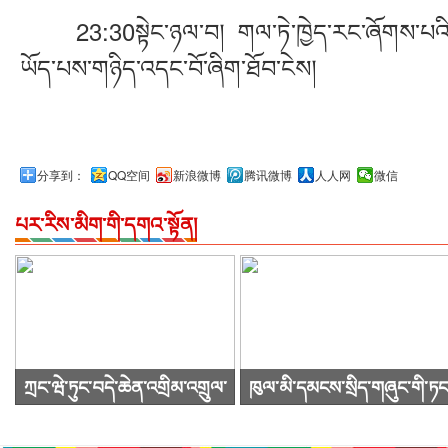
23:30སྟེང་ཉལ་བ། གལ་ཏེ་ཁྱེད་རང་ཞོགས་པའི་ཆ
ཡོད་པས་གཉིད་འདང་བོ་ཞིག་ཐོབ་ངེས།
分享到：
QQ空间
新浪微博
腾讯微博
人人网
微信
པར་རིས་མིག་གི་དགའ་སྟོན།
ཀྲང་ཝེ་ཏུང་བདེ་ཆེན་འགྲིམ་འགྲུལ་
ཁུལ་མི་དམངས་སྲིད་གཞུང་གི་ཏང
སྐྱེལ་འདྲེན་ཚོགས་ཁག་ཀུང་སིར་
ཙུའུ་ཡིས་ཚོགས་འདུ་ཐེངས48པ་