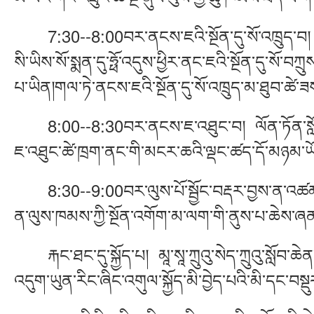
7:30--8:00བར་ནངས་ཇའི་སྔོན་དུ་སོ་འཁྲུད་བ། དབྱ
སི་ཡིས་སོ་སྨན་དུ་ཧྥོ་འདུས་ཕྱིར་ནང་ཇའི་སྔོན་དུ་སོ་བ
པ་ཡིན།གལ་ཏེ་ནངས་ཇའི་སྔོན་དུ་སོ་འཁྲུད་མ་ཐུབ་ཚེ་ཟས་
8:00--8:30བར་ནངས་ཇ་འཐུང་བ། ལོན་ཏོན་སློབ་ཆེན
ཇ་འཐུང་ཚེ་ཁྲག་ནང་གི་མངར་ཆའི་ལྡང་ཚད་དོ་མཉམ་ཡོ
8:30--9:00བར་ལུས་པོ་སྦྱོང་བརྡར་བྱས་ན་འཚམ་པོ་མ
ན་ལུས་ཁམས་ཀྱི་སྔོན་འགོག་མ་ལག་གི་ནུས་པ་ཆེས་ཞ
རྐང་ཐང་དུ་སྐྱོད་པ། མཱ་སཱ་ཀྲུའུ་སེད་ཀྲུའུ་སློབ་ཆེན
འདུག་ཡུན་རིང་ཞིང་འགུལ་སྐྱོད་མི་བྱེད་པའི་མི་དང་