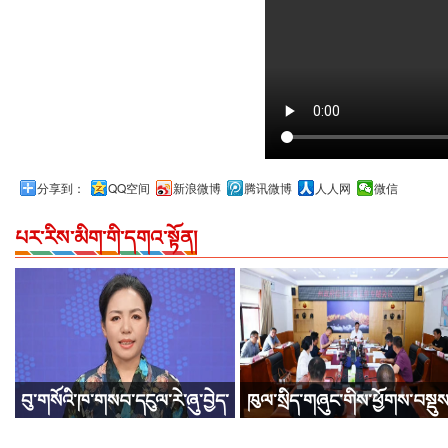
分享到：
QQ空间
新浪微博
腾讯微博
人人网
微信
པར་རིས་མིག་གི་དགའ་སྟོན།
བུ་གསོའི་ཁ་གསབ་དངུལ་རེ་ཞུ་བྱེད་
ཁུལ་སྲིད་གཞུང་གིས་ཕྱོགས་བསྡུས
ཆོག་གི་འདུག རེ་ཞུ་བྱེད་སྟངས་
འགྲིམ་འགྲུལ་ལས་དོན་གྱི་ཆེད་དོན