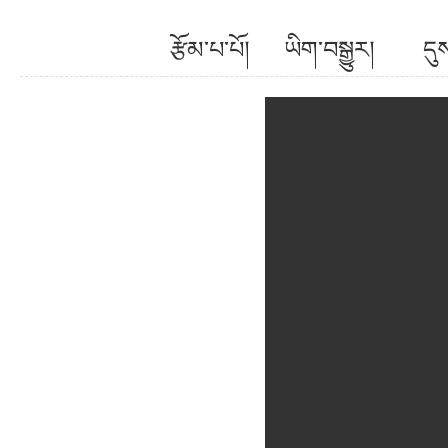
རྩོམ་པ་པོ། ཡིག་བསྒྱུར། ད