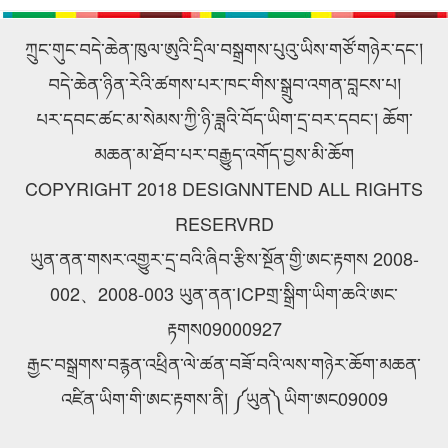
ནི……
ཚོགས་འདུ་འཚོགས།
ཀྲུང་གུང་བདེ་ཆེན་ཁུལ་ཨུའི་དྲིལ་བསྒྲགས་པུའུ་ཡིས་གཙོ་གཉེར་དང་།
བདེ་ཆེན་ཉིན་རེའི་ཚགས་པར་ཁང་གིས་སྒྲུབ་འགན་བླངས་པ།
པར་དབང་ཚང་མ་སེམས་ཀྱི་ཉི་ཟླའི་བོད་ཡིག་དྲ་བར་དབང་། ཆོག་
མཆན་མ་ཐོབ་པར་བརྒྱུད་འགོད་བྱས་མི་ཆོག
COPYRIGHT 2018 DESIGNNTEND ALL RIGHTS
RESERVRD
ཡུན་ནན་གསར་འགྱུར་དྲ་བའི་ཞིབ་རྩིས་སྔོན་གྱི་ཨང་རྟགས 2008-
002、2008-003 ཡུན་ནན་ICPགྲ་སྒྲིག་ཡིག་ཆའི་ཨང་
རྟགས09000927
རྒྱང་བསྒྲགས་བརྙན་འཕྲིན་ལེ་ཚན་བཟོ་བའི་ལས་གཉེར་ཆོག་མཆན་
འཛིན་ཡིག་གི་ཨང་རྟགས་ནི། ༼ཡུན༽ཡིག་ཨང09009