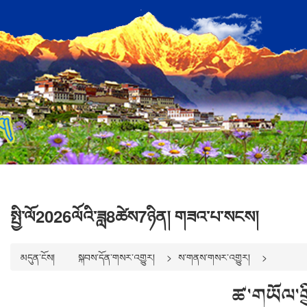
སྤྱི་ལོ2026ལོའི་ཟླ8ཚེས7ཉིན། གཟའ་པ་སངས།
མདུན་ངོས།
སྐབས་དོན་གསར་འགྱུར།
ས་གནས་གསར་འགྱུར།
ཚ་གཡོལ་ག