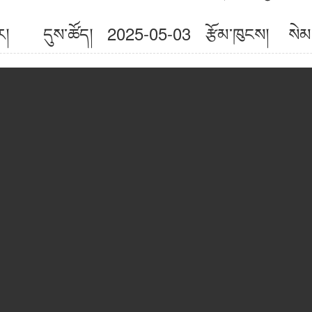
སྒྱུར། དུས་ཚོད། 2025-05-03
རྩོམ་ཁུངས། སེམས་ཀ