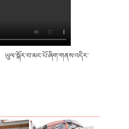
ས། ཡུལ་སྐོར་བ་མང་པོ་ཞིག་གནས་འདིར་