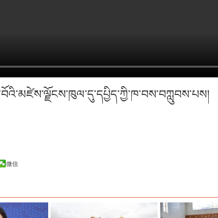
ི་བོའི་མཛེས་ལྗོངས་ཁུལ་དུ་དཔྱིད་ཀྱི་ཁ་བས་བཀླུབས་པ
微信