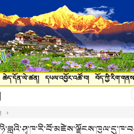
ཆེད་དོན་ལེ་ཚན།
དཔལ་འབྱོར་འཚོ་བ།
བོད་ཀྱི་རིག་གནས
ཚལ།
པར་རིས་ལོངས་སྤྱོད།
།
།
ཉི་ཟླའི་ཤྭ་ཁ་རི་བོ་མཛེས་ལྗོངས་ཁུལ་དུ་ཁ་