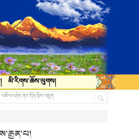
།
མི་རིགས་ཆོས་ལུགས།
བས་རྒྱན་པ།