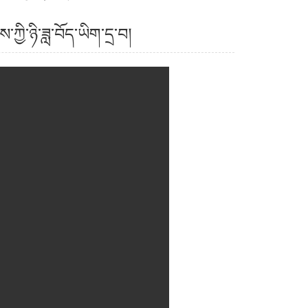
ྱི་ཉི་ཟླ་བོད་ཡིག་དྲ་བ།