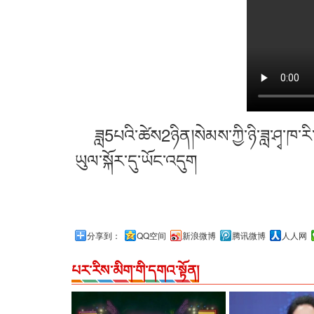
ཟླ5པའི་ཚེས2ཉིན།སེམས་ཀྱི་ཉི་ཟླ་ཤྭ་ཁ་ར
ཡུལ་སྐོར་དུ་ཡོང་འདུག
分享到：
QQ空间
新浪微博
腾讯微博
人人网
པར་རིས་མིག་གི་དགའ་སྟོན།