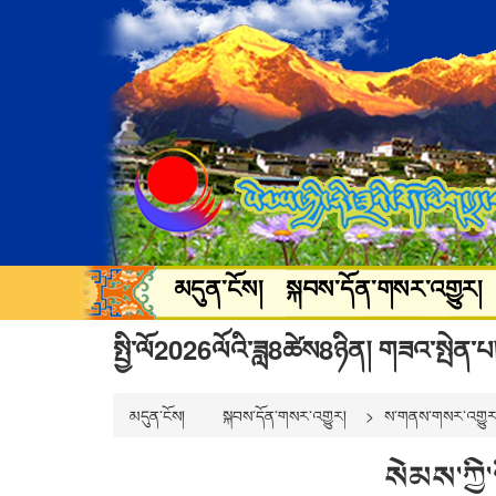
མདུན་ངོས།
སྐབས་དོན་གསར་འགྱུར།
སྐྱེ་ཁམས་ཡུལ་སྐོར།
སྒྲ་བརྙན་དགའ་
སྤྱི་ལོ2026ལོའི་ཟླ8ཚེས8ཉིན། གཟའ་སྤེན་པ
མདུན་ངོས།
སྐབས་དོན་གསར་འགྱུར།
ས་གནས་གསར་འགྱུར
སེམས་ཀྱི་