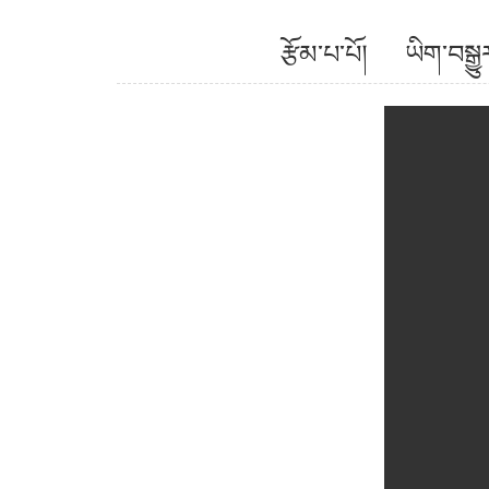
རྩོམ་པ་པོ། ཡིག་བ