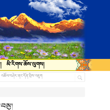
།
མི་རིགས་ཆོས་ལུགས།
་བསུ།