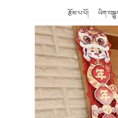
རྩོམ་པ་པོ། ཡིག་བ