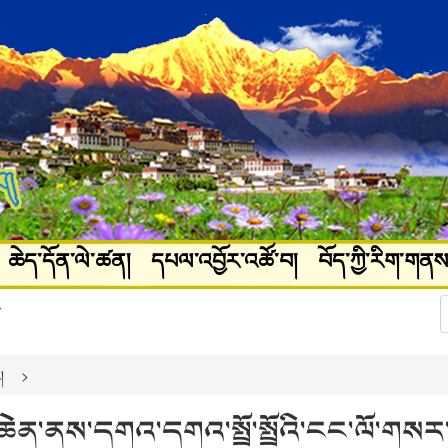
ཆེད་དོན་ལེ་ཚན།
དཔལ་འབྱོར་འཚོ་བ།
བོད་ཀྱི་རིག་གནས
ཚལ།
པར་རིས་ལོངས་སྤྱོད།
།
་ཆེན་ནས་དགའ་དགའ་སྤྲོ་སྤྲོའི་ངང་ལོ་གསར