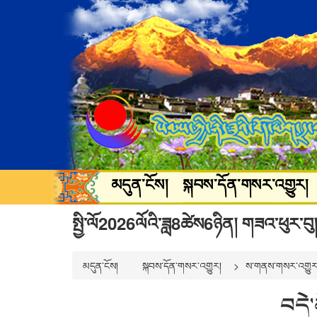
མདུན་ངོས།
སྐབས་དོན་གསར་འགྱུར།
སྐྱེ་ཁམས་ཡུལ་སྐོར།
སྒྲ་བརྙན་དགའ་
སྤྱི་ལོ2026ལོའི་ཟླ8ཚེས6ཉིན། གཟའ་ཕུར་བུ།
མདུན་ངོས།
སྐབས་དོན་གསར་འགྱུར།
ས་གནས་གསར་འགྱུར
​བདེ