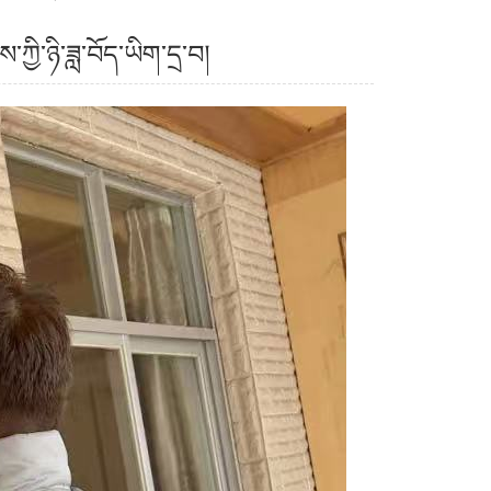
ྱི་ཉི་ཟླ་བོད་ཡིག་དྲ་བ།