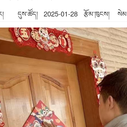
སྒྱུར། དུས་ཚོད། 2025-01-28
རྩོམ་ཁུངས། སེམས་ཀ