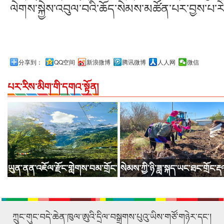
ལེགས་སྐྱེས་འབུལ་བའི་ཆོད་སེམས་མཚོན་པར་བྱས་པ་ར
分享到：
QQ空间
新浪微博
腾讯微博
人人网
微信
པར་རིས་མིག་གི་དགའ་སྟོན།
ཡུན་ནན་འཇོལ་རྫོང་གླེགས་བམ་གྲོང་
སེམས་ཀྱི་ཉི་ཟླ་སྐད་ཡང་ཐང་གྲོང་རྡ
ཚོའི་སྟོན་ལྗོངས་མཐོང་བ་ཀུན་སྨོན།
དུ་རུ་རྟ་བསྡུ་བའི་ལས་ལ་བྲེལ།
ཀྲུང་གུང་བདེ་ཆེན་ཁུལ་ཨུའི་དྲིལ་བསྒྲགས་པུའུ་ཡིས་གཙོ་གཉེར་དང་།