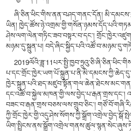
ཞི་ཅིན་ཕིང་གིས་ནན་བཤད་གནང་དོན། མི་དམངས་ཀྱི་གྲོང
ཡིན། ཁྱེད་ཚོས་ཉེ་འགྲམ་གྱི་གསོན་ཉམས་དོད་པའི་གཏམ་ར
ཤེས་ལག་ལེན་གཏིང་ཟབ་བསྟར་བ་དང་། གྲོང་ཁྱེར་འཛུགས་
མཉམ་དུ་སྐྲུན་པ། བདེ་ཞིང་སྐྱིད་པའི་འཚོ་བ་མཉམ་དུ་གཏོད་
2019ལོའི་ཟླ་11པར་སྤྱི་ཁྱབ་ཧྲུའུ་ཅི་ཞི་ཅིན་ཕིང་གིས
པ་དང་གྲོང་ཁྱེར་ཡག་པོ་སྐྲུན་པ་ནི་མི་དམངས་ཀྱི་ཆེད་ད
ཁྱེར་སྐྲུན་པའི་ཐད་མཛུབ་སྟོན་གལ་ཆེན་ཐེངས་མང་གནང་
དང་འཚོ་བ་སྐྱེལ་མཁན་གྱི་ལས་བྱེད་པ་རྒན་གྲས་དང་
བཟང་བ་རྒན་གྲས་བཅས་ལས་གྲུབ་ཅིང་། གཙོ་བོ་གཞི
ཀྱི་གྲོང་ཁྱེར་གྱི་འདུ་ཤེས་སོགས་ཀྱི་སྒྲོག་འགྲེལ་བྱེད་སྒོ
ཡིག་སྤྲིངས་ནས་སྒྲོག་འགྲེལ་གནས་ཚུལ་སྙན་སེང་ཞུས་ཏེ།