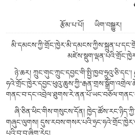
རྩོམ་པ་པོ། ཡིག་བསྒྱུར
མི་དམངས་ཀྱི་གྲོང་ཁྱེར་མི་དམངས་ཀྱིས་སྐྲུན་པ་དང་
མཛེས་སྡུག་ལྡན་པའི་གྲོང་ཁྱེ
ཉེ་ཆར། ཀྲུང་གུང་ཀྲུང་དབྱང་གི་སྤྱི་ཁྱབ་ཧྲུའུ་ཅི་དང་།
ཧའེ་གྲོང་ཁྱེར་དབྱང་ཕུའུ་ཆུས་ཀྱི“རྒན་གྲས་སྒྲོག་འག
གནང་བ་དང་འབྲེལ་ཐུགས་རེ་ནན་པོ་ཡང་བཅོལ་གནང་
ཞི་ཅིན་ཕིང་གིས་གསུངས་དོན། ཁྱེད་ཚོས་རང་ཉིད་ཀྱི་མ
གཞུང་ལུགས། དུས་རབས་གསར་པའི་ཧྲང་ཧའེ་གྲོང་ཁྱེར་ལ་
པའི་བྱ་བ་ཞིག་རེད།