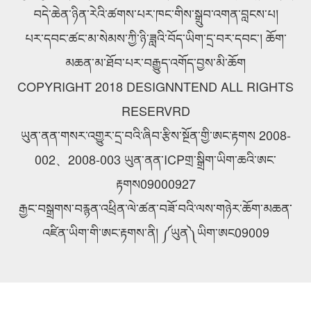
བདེ་ཆེན་ཉིན་རེའི་ཚགས་པར་ཁང་གིས་སྒྲུབ་འགན་བླངས་པ།
པར་དབང་ཚང་མ་སེམས་ཀྱི་ཉི་ཟླའི་བོད་ཡིག་དྲ་བར་དབང་། ཆོག་
མཆན་མ་ཐོབ་པར་བརྒྱུད་འགོད་བྱས་མི་ཆོག
COPYRIGHT 2018 DESIGNNTEND ALL RIGHTS
RESERVRD
ཡུན་ནན་གསར་འགྱུར་དྲ་བའི་ཞིབ་རྩིས་སྔོན་གྱི་ཨང་རྟགས 2008-
002、2008-003 ཡུན་ནན་ICPགྲ་སྒྲིག་ཡིག་ཆའི་ཨང་
རྟགས09000927
རྒྱང་བསྒྲགས་བརྙན་འཕྲིན་ལེ་ཚན་བཟོ་བའི་ལས་གཉེར་ཆོག་མཆན་
འཛིན་ཡིག་གི་ཨང་རྟགས་ནི། ༼ཡུན༽ཡིག་ཨང09009