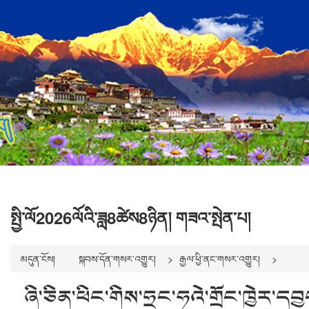
སྤྱི་ལོ2026ལོའི་ཟླ8ཚེས8ཉིན། གཟའ་སྤེན་པ།
མདུན་ངོས།
སྐབས་དོན་གསར་འགྱུར།
རྒྱལ་ཕྱི་ནང་གསར་འགྱུར།
ཞི་ཅིན་ཕིང་གིས་ཧྲང་ཧའེ་གྲོང་ཁྱེར་དབྱ