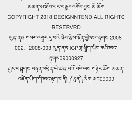
མཆན་མ་ཐོབ་པར་བརྒྱུད་འགོད་བྱས་མི་ཆོག
COPYRIGHT 2018 DESIGNNTEND ALL RIGHTS
RESERVRD
ཡུན་ནན་གསར་འགྱུར་དྲ་བའི་ཞིབ་རྩིས་སྔོན་གྱི་ཨང་རྟགས 2008-
002、2008-003 ཡུན་ནན་ICPགྲ་སྒྲིག་ཡིག་ཆའི་ཨང་
རྟགས09000927
རྒྱང་བསྒྲགས་བརྙན་འཕྲིན་ལེ་ཚན་བཟོ་བའི་ལས་གཉེར་ཆོག་མཆན་
འཛིན་ཡིག་གི་ཨང་རྟགས་ནི། ༼ཡུན༽ཡིག་ཨང09009