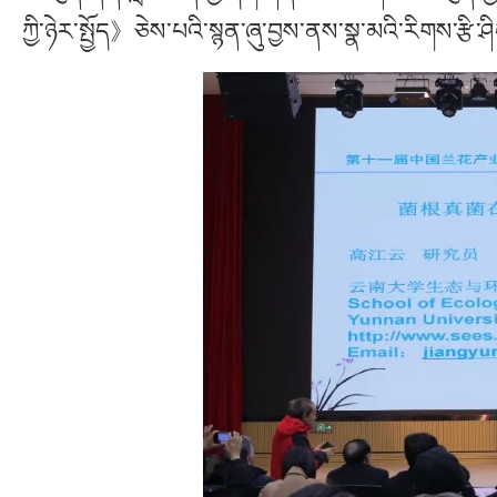
ཀྱི་ཉེར་སྤྱོད》ཅེས་པའི་སྙན་ཞུ་བྱས་ནས་སྣ་མའི་རིགས་རྩི་ཤ