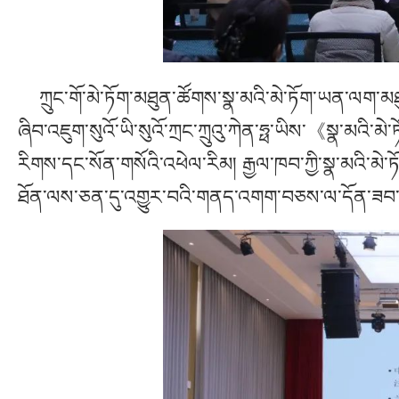
ཀྲུང་གོ་མེ་ཏོག་མཐུན་ཚོགས་སྣ་མའི་མེ་ཏོག་ཡན་ལག་མཐ
ཞིབ་འཇུག་སུའོ་ཡི་སུའོ་ཀྲང་ཀྲུའུ་ཀེན་ཧྥ་ཡིས་《སྣ་མའི
རིགས་དང་སོན་གསོའི་འཕེལ་རིམ། རྒྱལ་ཁབ་ཀྱི་སྣ་མའི་མེ་
ཐོན་ལས་ཅན་དུ་འགྱུར་བའི་གནད་འགག་བཅས་ལ་དོན་ཟབ་ཅ