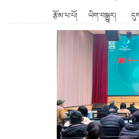
རྩོམ་པ་པོ། ཡིག་བསྒྱུར། ད