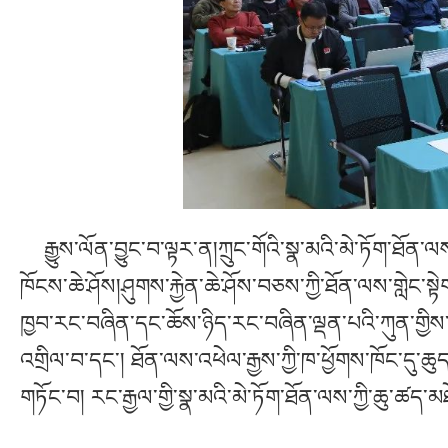
རྒྱུས་ལོན་བྱུང་བ་ལྟར་ན།ཀྲུང་གོའི་སྣ་མའི་མེ་ཏོག་ཐོན་ལ
ཁོངས་ཆེ་ཤོས།ཤུགས་རྐྱེན་ཆེ་ཤོས་བཅས་ཀྱི་ཐོན་ལས་གླེང་ས
ཁྱབ་རང་བཞིན་དང་ཆོས་ཉིད་རང་བཞིན་ལྡན་པའི་ཀུན་གྱིས་དོ་
འགྲིལ་བ་དང་། ཐོན་ལས་འཕེལ་རྒྱས་ཀྱི་ཁ་ཕྱོགས་ཁོང་དུ་ཆ
གཏོང་བ། རང་རྒྱལ་གྱི་སྣ་མའི་མེ་ཏོག་ཐོན་ལས་ཀྱི་ཆུ་ཚད་མཐ