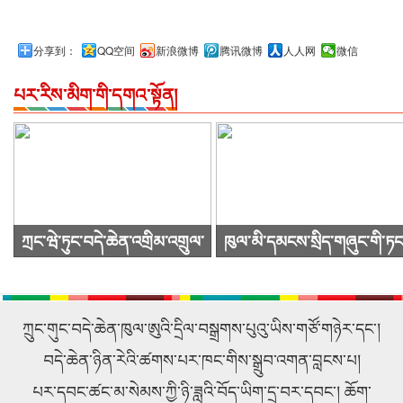
分享到：
QQ空间
新浪微博
腾讯微博
人人网
微信
པར་རིས་མིག་གི་དགའ་སྟོན།
ཀྲང་ཝེ་ཏུང་བདེ་ཆེན་འགྲིམ་འགྲུལ་
ཁུལ་མི་དམངས་སྲིད་གཞུང་གི་ཏང
སྐྱེལ་འདྲེན་ཚོགས་ཁག་ཀུང་སིར་
ཙུའུ་ཡིས་ཚོགས་འདུ་ཐེངས48པ་
ཕེབས་ནས་བརྟག་དཔྱད་གནང་བ།
འཚོགས།
ཀྲུང་གུང་བདེ་ཆེན་ཁུལ་ཨུའི་དྲིལ་བསྒྲགས་པུའུ་ཡིས་གཙོ་གཉེར་དང་།
བདེ་ཆེན་ཉིན་རེའི་ཚགས་པར་ཁང་གིས་སྒྲུབ་འགན་བླངས་པ།
པར་དབང་ཚང་མ་སེམས་ཀྱི་ཉི་ཟླའི་བོད་ཡིག་དྲ་བར་དབང་། ཆོག་