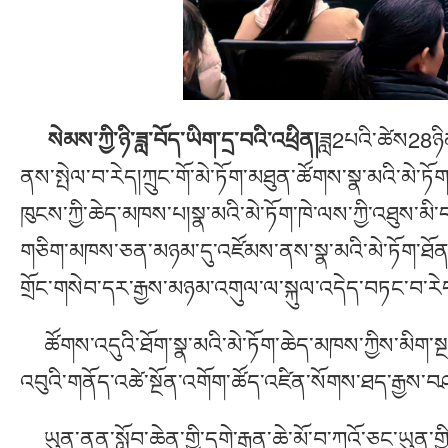
སེམས་ཀྱི་ཉི་ཟླ་བོད་ཡིག་དྲ་བའི་འཕྲིན།
ཟླ2པའི་ཚེས28ཉིན
ནས་སྤེལ་བ་རེད།ཀྲུང་གོ་མེ་ཏོག་མཐུན་ཚོགས་སྣ་མའི་མེ་ཏ
ཁུངས་ཀྱི་ཆེད་མཁས་པ།སྣ་མའི་མེ་ཏོག་ཁེ་ལས་ཀྱི་འཐུས་
གཅིག་མཁས་ཅན་མཉམ་དུ་འཛོམས་ནས་སྣ་མའི་མེ་ཏོག་ཐོན་ལས
གྲོང་གསེབ་དར་རྒྱས་མཉམ་འགུལ་ལ་སྐུལ་འདེད་བཏང་བ་རེ
ཚོགས་འདུའི་ཐོག་སྣ་མའི་མེ་ཏོག་ཆེད་མཁས་ཀྱིས་མིག་སྔའ
འབུའི་གནོད་འཚེ་སྔོན་འགོག་ཚོད་འཛིན་སོགས་ཐད་རྒྱས་བ
ཡུན་ནན་སློབ་ཆེན་གྱི་དགེ་རྒན་ཆེ་མོ་བ་ཀའོ་ཅང་ཡུན་གྱིས