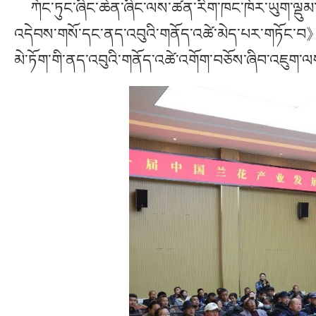
ཀོང་ཏུང་ཞིང་ཆེན་ཞིང་ལས་ཚན་རིག་ཁང་ཁོར་ཡུག་ལྡུམ་རའི
འདེབས་གསོ་དང་ནད་འབུའི་གནོད་འཚེ་མེད་པར་གཏོང་བ》ཞེ
མེ་ཏོག་གི་ནད་འབུའི་གནོད་འཚེ་འགོག་བཅོས་ཞིབ་འཇུག་