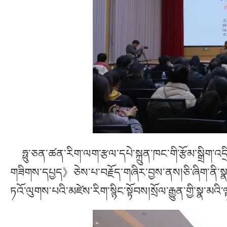
ཧྥུ་ཅན་ཚན་རིག་ལག་རྩལ་དཔེ་སྐྲུན་ཁང་གི་རྩོམ་སྒྲིག་འདྲི་ག
གཟིགས་དཔྱད》ཅེས་པ་བརྗོད་གཞིར་བྱས་ནས།ཅི་ཞིག་ནི་སྣ་མ
ཏའོ་ལུགས་པའི་མཛེས་རིག་སྙིང་སྟོབས།སྲོལ་རྒྱུན་གྱི་སྣ་མ