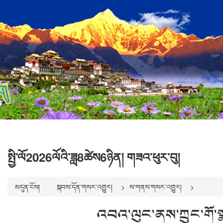
སྤྱི་ལོ2026ལོའི་ཟླ8ཚེས6ཉིན། གཟའ་ཕུར་བུ།
མདུན་ངོས།
སྐབས་དོན་གསར་འགྱུར།
ས་གནས་གསར་འགྱུར།
འབའ་ལུང་ནས་ཀྲུང་གོ་སྣ