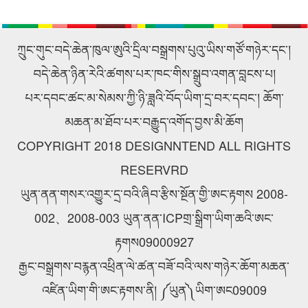
སྐྱེལ་འདྲེན་ཚོགས་ཁག་ཀུང་སིར་
ཙུའུ་ཡིས་ཚོགས་འདུ་ཐེངས48པ་
ཕེབས་ནས་བརྟག་དཔྱད་གནང་བ།
འཚོགས།
ཀྲུང་གུང་བདེ་ཆེན་ཁུལ་ཨུའི་དྲིལ་བསྒྲགས་པུའུ་ཡིས་གཙོ་གཉེར་དང་།
བདེ་ཆེན་ཉིན་རེའི་ཚགས་པར་ཁང་གིས་སྒྲུབ་འགན་བླངས་པ།
པར་དབང་ཚང་མ་སེམས་ཀྱི་ཉི་ཟླའི་བོད་ཡིག་དྲ་བར་དབང་། ཆོག་
མཆན་མ་ཐོབ་པར་བརྒྱུད་འགོད་བྱས་མི་ཆོག
COPYRIGHT 2018 DESIGNNTEND ALL RIGHTS
RESERVRD
ཡུན་ནན་གསར་འགྱུར་དྲ་བའི་ཞིབ་རྩིས་སྔོན་གྱི་ཨང་རྟགས 2008-
002、2008-003 ཡུན་ནན་ICPགྲ་སྒྲིག་ཡིག་ཆའི་ཨང་
རྟགས09000927
རྒྱང་བསྒྲགས་བརྙན་འཕྲིན་ལེ་ཚན་བཟོ་བའི་ལས་གཉེར་ཆོག་མཆན་
འཛིན་ཡིག་གི་ཨང་རྟགས་ནི། ༼ཡུན༽ཡིག་ཨང09009