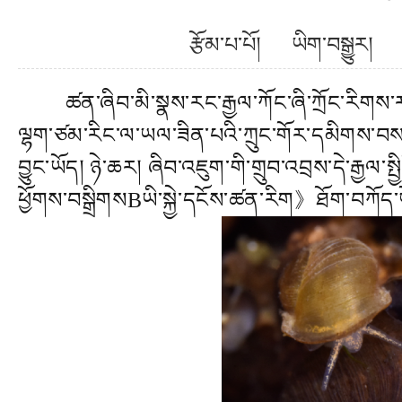
རྩོམ་པ་པོ། ཡིག་བསྒྱུ
ཚན་ཞིབ་མི་སྣས་རང་རྒྱལ་ཀོང་ཞི་ཀྲོང་རིགས་རང་སྐྱོང
ལྷག་ཙམ་རིང་ལ་ཡལ་ཟིན་པའི་ཀྲུང་གོར་དམིགས་བསལ་དུ
བྱུང་ཡོད། ཉེ་ཆར། ཞིབ་འཇུག་གི་གྲུབ་འབྲས་དེ་རྒྱལ་
ཕྱོགས་བསྒྲིགསBཡི་སྐྱེ་དངོས་ཚན་རིག》ཐོག་བཀོད་