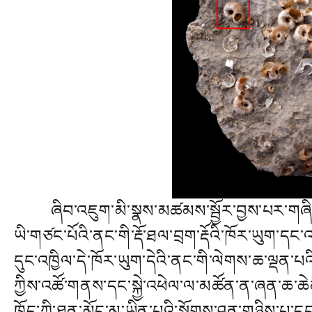
ཞིབ་འཇུག་མི་སྣས་མཚམས་སྦྱོར་བྱས་པར་གཞིགས་ན།
ཡི་གཙང་པོའི་ནང་གི་རྡོ་ཐལ་བྲག་རྡོའི་ཁོར་ཡུག་ད
དུང་འཁྱིལ་དེ་ཁོར་ཡུག་དེའི་ནང་གི་ལེགས་ཆ་ལྡན་པའ
ཀྱིས་འཚོ་གནས་དང་སྐྱེ་འཕེལ་ལ་མཚོན་ན་ཞན་ཆ་ཆེན
ཁྲོད་ཀྱི་ཐུན་མོང་མ་ཡིན་པའི་སྐོགས་ཤུན་གཉིས་པ་