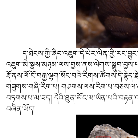
ད་ཐེངས་ཀྱི་ཞིབ་འཇུག་དེ་པེར་ལིན་གྱི་རང་བྱུང་
འཇུག་མི་སྣས་མཉམ་ལས་བྱས་ནས་ལེགས་སྒྲུབ་བྱས་པ་
རྡོ་ནས་ལོ་ངོ་བརྒྱ་ལྷག་སོང་བའི་རིགས་ཚོགས་དེ་རྙེད
གཟུགས་གཞི་རིག་པ། གཤགས་ལས་རིག་པ་བཅས་ལ་ཞིབ་འ
བཏགས་པ་མ་ཟད། དེའི་ཐུན་མོང་མ་ཡིན་པའི་བརྟན་འབ
བཞིན་ཡོད།