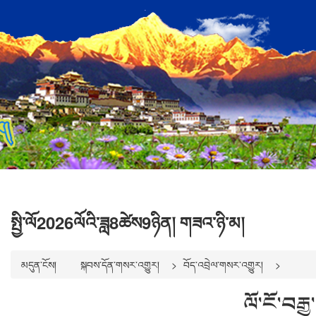
སྤྱི་ལོ2026ལོའི་ཟླ8ཚེས9ཉིན། གཟའ་ཉི་མ།
མདུན་ངོས།
སྐབས་དོན་གསར་འགྱུར།
བོད་འབྲེལ་གསར་འགྱུར།
ལོ་ངོ་བར