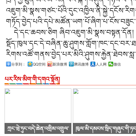
འཇུག་མི་སྣས་གཙང་པོའི་དུང་འཁྱིལ་ནི་སྐྱེ་དངོས་
གཏོད་བྱེད་པའི་དཔེ་མཚོན་ཡག་པོ་ཞིག་པ་ངོས་བཟུང་
དེ་དང་ཆབས་ཅིག ཞིབ་འཇུག་མི་སྣས་བསྟན་དོན། ག
སྡོད་ཁུལ་དང་དེ་བཞིན་ཆུ་ཤུགས་གློག་ཁང་དང་བར་ཐག
རིགས་འཚོ་གནས་བྱེད་པར་མིའི་ཤུགས་རྐྱེན་ཐེབས་སླ་བ
分享到：
QQ空间
新浪微博
腾讯微博
人人网
微信
པར་རིས་མིག་གི་དགའ་སྟོན།
ཀྲང་ཝེ་ཏུང་བདེ་ཆེན་འགྲིམ་འགྲུལ་
ཁུལ་མི་དམངས་སྲིད་གཞུང་གི་ཏང