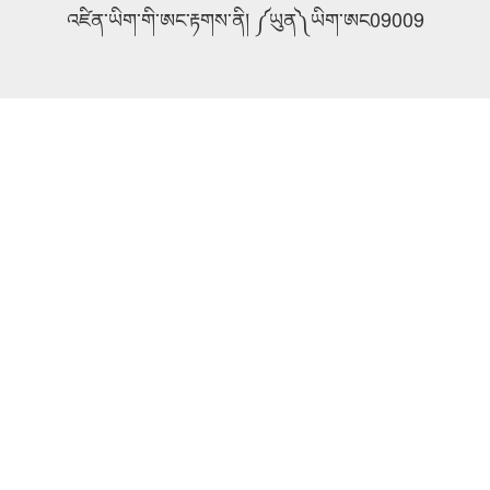
འཛིན་ཡིག་གི་ཨང་རྟགས་ནི། ༼ཡུན༽ཡིག་ཨང09009