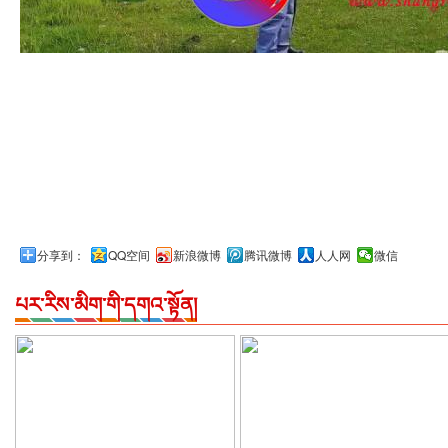
分享到：
QQ空间
新浪微博
腾讯微博
人人网
微信
པར་རིས་མིག་གི་དགའ་སྟོན།