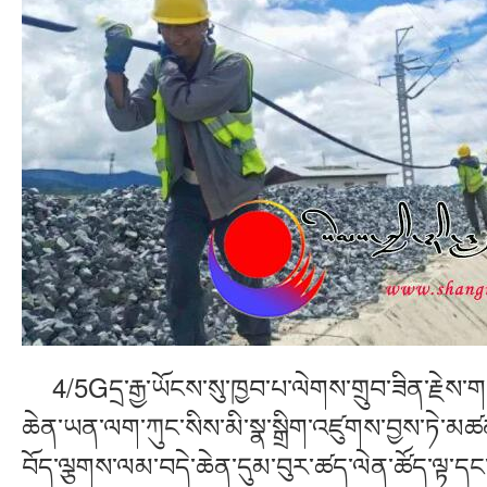
4/5Gདྲ་རྒྱ་ཡོངས་སུ་ཁྱབ་པ་ལེགས་གྲུབ་ཟིན་རྗེས་གང་
ཆེན་ཡན་ལག་ཀུང་སིས་མི་སྣ་སྒྲིག་འཛུགས་བྱས་ཏེ་མ
བོད་ལྕགས་ལམ་བདེ་ཆེན་དུམ་བུར་ཚད་ལེན་ཚོད་ལྟ་ད