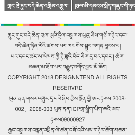
ཀྲང་ཝེ་ཏུང་བདེ་ཆེན་འགྲིམ་འགྲུལ་
ཁུལ་མི་དམངས་སྲིད་གཞུང་གི་ཏང
སྐྱེལ་འདྲེན་ཚོགས་ཁག་ཀུང་སིར་
ཙུའུ་ཡིས་ཚོགས་འདུ་ཐེངས48པ་
ཕེབས་ནས་བརྟག་དཔྱད་གནང་བ།
འཚོགས།
ཀྲུང་གུང་བདེ་ཆེན་ཁུལ་ཨུའི་དྲིལ་བསྒྲགས་པུའུ་ཡིས་གཙོ་གཉེར་དང་།
བདེ་ཆེན་ཉིན་རེའི་ཚགས་པར་ཁང་གིས་སྒྲུབ་འགན་བླངས་པ།
པར་དབང་ཚང་མ་སེམས་ཀྱི་ཉི་ཟླའི་བོད་ཡིག་དྲ་བར་དབང་། ཆོག་
མཆན་མ་ཐོབ་པར་བརྒྱུད་འགོད་བྱས་མི་ཆོག
COPYRIGHT 2018 DESIGNNTEND ALL RIGHTS
RESERVRD
ཡུན་ནན་གསར་འགྱུར་དྲ་བའི་ཞིབ་རྩིས་སྔོན་གྱི་ཨང་རྟགས 2008-
002、2008-003 ཡུན་ནན་ICPགྲ་སྒྲིག་ཡིག་ཆའི་ཨང་
རྟགས09000927
རྒྱང་བསྒྲགས་བརྙན་འཕྲིན་ལེ་ཚན་བཟོ་བའི་ལས་གཉེར་ཆོག་མཆན་