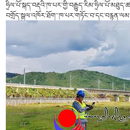
ཧྲིལ་པོ་སྐད་བརྡའི་ཁ་པར་གྱི་བརྒྱུད་རིམ་ཧྲིལ་པོ་
བགྲོད་སྒུལ་འཁོར་ཐོག་་ཁ་པར་གཏོང་བ་དང་བརྙན་ལམ་ཐད