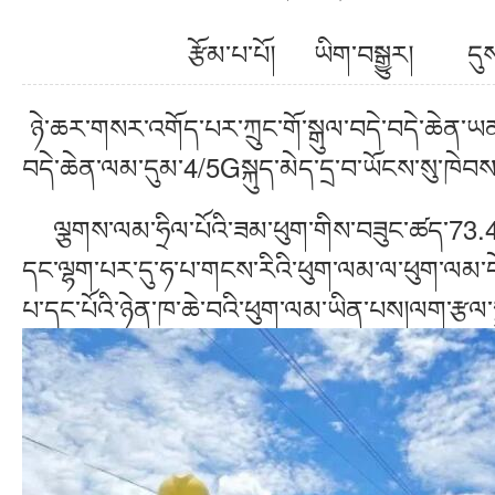
རྩོམ་པ་པོ། ཡིག་བསྒྱུར། ད
ཉེ་ཆར་གསར་འགོད་པར་ཀྲུང་གོ་སྒུལ་བདེ་བདེ་ཆེན་ཡན
བདེ་ཆེན་ལམ་དུམ་4/5Gསྐུད་མེད་དྲ་བ་ཡོངས་སུ་ཁེབས
ལྕགས་ལམ་ཧྲིལ་པོའི་ཟམ་ཕུག་གིས་བཟུང་ཚད་73.4%ཟ
དང་ལྷག་པར་དུ་ཧ་པ་གངས་རིའི་ཕུག་ལམ་ལ་ཕུག་ལམ་དེ
པ་དང་པོའི་ཉེན་ཁ་ཆེ་བའི་ཕུག་ལམ་ཡིན་པས།ལག་རྩལ་སྤ