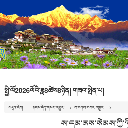
སྤྱི་ལོ2026ལོའི་ཟླ8ཚེས8ཉིན། གཟའ་སྤེན་པ།
མདུན་ངོས།
སྐབས་དོན་གསར་འགྱུར།
ས་གནས་གསར་འགྱུར།
ས་དམ་ནས་སེམས་ཀྱི་ཉི