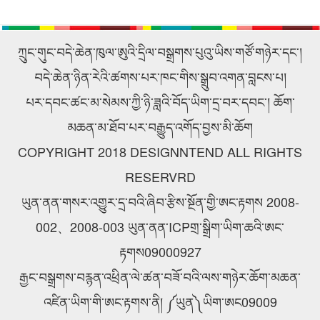
སྐྱེལ་འདྲེན་ཚོགས་ཁག་ཀུང་སིར་
ཙུའུ་ཡིས་ཚོགས་འདུ་ཐེངས48པ་
ཕེབས་ནས་བརྟག་དཔྱད་གནང་བ།
འཚོགས།
ཀྲུང་གུང་བདེ་ཆེན་ཁུལ་ཨུའི་དྲིལ་བསྒྲགས་པུའུ་ཡིས་གཙོ་གཉེར་དང་།
བདེ་ཆེན་ཉིན་རེའི་ཚགས་པར་ཁང་གིས་སྒྲུབ་འགན་བླངས་པ།
པར་དབང་ཚང་མ་སེམས་ཀྱི་ཉི་ཟླའི་བོད་ཡིག་དྲ་བར་དབང་། ཆོག་
མཆན་མ་ཐོབ་པར་བརྒྱུད་འགོད་བྱས་མི་ཆོག
COPYRIGHT 2018 DESIGNNTEND ALL RIGHTS
RESERVRD
ཡུན་ནན་གསར་འགྱུར་དྲ་བའི་ཞིབ་རྩིས་སྔོན་གྱི་ཨང་རྟགས 2008-
002、2008-003 ཡུན་ནན་ICPགྲ་སྒྲིག་ཡིག་ཆའི་ཨང་
རྟགས09000927
རྒྱང་བསྒྲགས་བརྙན་འཕྲིན་ལེ་ཚན་བཟོ་བའི་ལས་གཉེར་ཆོག་མཆན་
འཛིན་ཡིག་གི་ཨང་རྟགས་ནི། ༼ཡུན༽ཡིག་ཨང09009