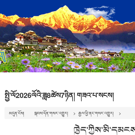
སྤྱི་ལོ2026ལོའི་ཟླ8ཚེས7ཉིན། གཟའ་པ་སངས།
མདུན་ངོས།
སྐབས་དོན་གསར་འགྱུར།
རྒྱལ་ཕྱི་ནང་གསར་འགྱུར།
ཁྱེད་ཀྱིས་མི་དམངས