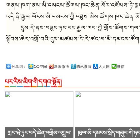
གནས་ཁག་ནས་མི་དམངས་ཚོགས་ཁང་ཆེན་མོར་འཛོམས་ཏེ་སྐབས
འདི་ནི་རྒྱལ་ཡོངས་མི་དམངས་ཀྱི་འཐུས་མིས་ཚོགས་ཁང་ཆེན་མོར
དུས་དེ་ནས་བཟུང་ཏང་དང་རྒྱལ་ཁབ་ཀྱི་གྲོས་ཚོགས་གལ་ཆེ
སྟོབས་ཆེར་འགྲོ་བའི་དུས་མཚམས་རེ་རེ་ཚང་མ་མི་དམངས་ཚོགས
分享到：
QQ空间
新浪微博
腾讯微博
人人网
微信
པར་རིས་མིག་གི་དགའ་སྟོན།
ཀྲང་ཝེ་ཏུང་བདེ་ཆེན་འགྲིམ་འགྲུལ་
ཁུལ་མི་དམངས་སྲིད་གཞུང་གི་ཏང