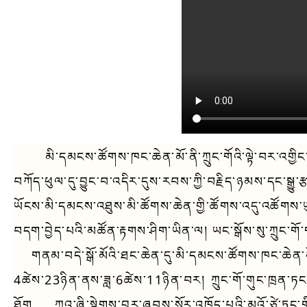
མི་དམངས་ཚོགས་ཁང་ཆེན་མོ་ནི་ཀྲུང་གོའི་ལྟེ་བར་འགྱིང་
བཀོད་ཕུལ་དུ་བྱུང་བ་འདིར་དུས་རབས་ཀྱི་བརྗིད་ཉམས་དང་སྒྱུ
ཡོངས་མི་དམངས་འཐུས་མི་ཚོགས་ཆེན་གྱི་ཚོགས་འདུ་འཚོགས་ཡུ
བདག་བྱེད་པའི་མཚོན་རྟགས་ཤིག་ཡིན་ལ། ཡང་སྒོས་སུ་ཀྲུང་
གནམ་བདེ་སྒོ་མོའི་ཐང་ཆེན་དུ་མི་དམངས་ཚོགས་ཁང་ཆེན་མོ་བསྐ
4ཚེས་23ཉིན་ནས་ཟླ་6ཚེས་11ཉིན་བར། ཀྲུང་གོ་གུང་ཁྲན་ཏ
ཐོག ཀྲུའུ་ཞི་སྟེགས་བུར་ཞབས་སོར་འཁོད་པའི་མའོ་ཙེ་ཏུང་གི