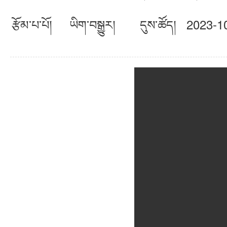
རྩོམ་པ་པོ། ཡིག་བསྒྱུར། དུས་ཚོད། 2023