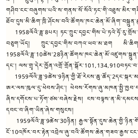
གཤིབ་ངང་བཞུགས་པའི་ས་གནས་སོ་སོའི་ཏང་གི་འཐུས་མིར་ག
ཐོབ་དུས་མི་ཆིག་ཁྲི་ཤོངས་བའི་ཚོགས་ཁང་ཆེན་མོ་ཞིག་བསྐྲུན་ཐུབ
1958ལོའི་ཟླ་8པར། ཏང་ཀྲུང་དབྱང་གིས་པེ་ཏའེ་ཧོ་རུ་གྲོས་ཚོ
བཅུག་ཡོད། ཀྲུང་དབྱང་གིས་བཀའ་ཕབ་མ་ཐག མི་ཆིག་ཁྲིའི
1958ལོའི་ཟླ་10ཚེས་28ཉིན་ཚོགས་ཁང་ཆེན་མོ་འཛུགས་སྐྲུན
དང་། ལས་གྲྭ་དེར་ཁྱོན་འགྲོ་གྲོན་སྒོར་101,134,910བཏང་བ་དེ
1959ལོའི་ཟླ་9ཚེས་9ཉིན་གྱི་ཐོ་རེངས་ཆུ་ཚོད་2དང་སྐར་མ་
ཨར་ལས་ཁུལ་དུ་ཕེབས་ཤིང་། ཕེབས་རོགས་ཞུ་མཁན་སྤྱི་ཁྱབ་
ཞིས་དགོངས་པ་ཏོག་ཙམ་བཞེས་རྗེས། ངས་བལྟས་ན་མི་དམང
དབང་བ་ཞིག་ཡིན་ཞེས་གསུངས།
1959ལོའི་ཟླ་9ཚེས་30ཉིན། རྒྱལ་སྟོན་དུས་ཆེན་གྱི་ཉིན་ག
ངོ་10འཁོར་བར་རྟེན་འབྲེལ་ཞུ་བའི་ཚོགས་ཆེན་གཟབ་རྒྱས་