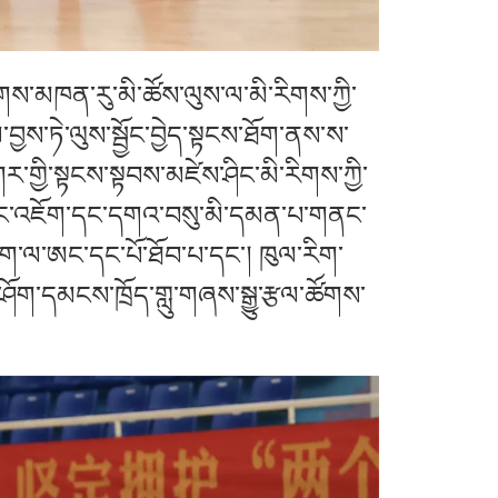
ས་མཁན་རུ་མི་ཚོས་ལུས་ལ་མི་རིགས་ཀྱི་
བྱས་ཏེ་ལུས་སྦྱོང་བྱེད་སྟངས་ཐོག་ནས་ས་
ར་གྱི་སྟངས་སྟབས་མཛེས་ཤིང་མི་རིགས་ཀྱི་
གདེང་འཇོག་དང་དགའ་བསུ་མི་དམན་པ་གནང་
ཁག་ལ་ཨང་དང་པོ་ཐོབ་པ་དང་། ཁུལ་རིག་
ག་དམངས་ཁྲོད་གླུ་གཞས་སྒྱུ་རྩལ་ཚོགས་