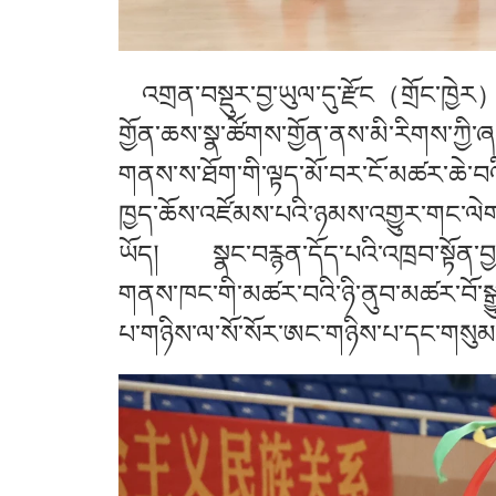
འགྲན་བསྡུར་བྱ་ཡུལ་དུ་རྫོང（གྲོང་ཁྱེར
གྱོན་ཆས་སྣ་ཚོགས་གྱོན་ནས་མི་རིགས་ཀྱི་ཞབ
གནས་ས་ཐོག་གི་ལྟད་མོ་བར་ངོ་མཚར་ཆེ་བའི་
ཁྱད་ཆོས་འཛོམས་པའི་ཉམས་འགྱུར་གང་ལེགས
ཡོད། སྣང་བརྙན་དོད་པའི་འཁྲབ་སྟོན་བྱས་
གནས་ཁང་གི་མཚར་བའི་ཉི་ནུབ་མཚར་བོ་སྒ
པ་གཉིས་ལ་སོ་སོར་ཨང་གཉིས་པ་དང་གསུམ