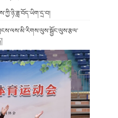
ྱི་ཉི་ཟླ་བོད་ཡིག་དྲ་བ།
ྲངས་ལས་མི་རིགས་ལུས་སྦྱོང་ལུས་རྩལ་
།