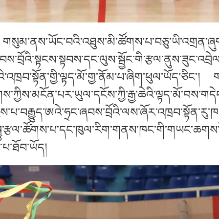
）གསུམ་ནས་ཡོང་བའི་འཐུས་མི་ཚོགས་པ་བཅུ་ཡི་འགྲན་ཞུག
ས་བྲོའི་སྟངས་སྟབས་དང་ལུས་སྦྱོང་གི་རྩལ་ནུས་ཟུང་འབྲེལ་
འཁྲབ་སྟོན་གྱི་ལྟད་མོ་གྱ་ནོམ་པ་ཞིག་ཕུལ་ཡོད་ཅིང་། ག
་ཀྱིས་མངོན་པར་ཡུལ་དངོས་ཀྱི་རྒྱ་ཆེའི་ལྟད་མོ་བས་
པ་བརྒྱུད་ཨའེ་ཧྲང་ཞབས་བྲོའི་ལས་ཞོར་འཁྲབ་སྟོན་རུ་
ྱུ་རྩལ་ཚོགས་པ་དང་ཁུལ་རིག་གནས་ཁང་གི་གཡང་ཆགས་ཤོ
་པ་ཐོབ་ཡོད།