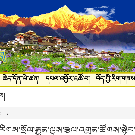
ཆེད་དོན་ལེ་ཚན།
དཔལ་འབྱོར་འཚོ་བ།
བོད་ཀྱི་རིག་གནས
ཚལ།
པར་རིས་ལོངས་སྤྱོད།
ས།
།
རིགས་སྲོལ་རྒྱུན་ལུས་རྩལ་འགྲན་ཚོགས་སྟེང