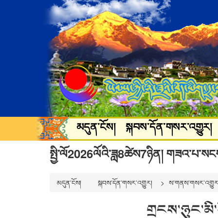
མདུན་ངོས།
སྐབས་དོན་གསར་འགྱུར།
སྐྱེ་ཁམས་ཡུལ་སྐོར།
སྒྲ་བརྙན་དགའ་
སྤྱི་ལོ2026ལོའི་ཟླ8ཚེས7ཉིན། གཟའ་པ་སང
མདུན་ངོས།
སྐབས་དོན་གསར་འགྱུར།
ས་གནས་གསར་འགྱུར
གྲངས་ཉུང་མི་