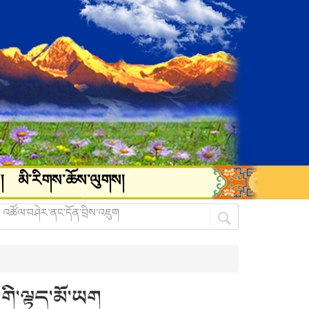
།
མི་རིགས་ཆོས་ལུགས།
་གི་ལྟད་མོ་ཡག