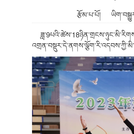
རྩོམ་པ་པོ། ཡིག་བ
ཟླ་9པའི་ཚེས་18ཉིན་གྲངས་ཉུང་མི་རིགས་ཀྱ
འགྲན་བསྡུར་དེ་ནགས་ལྕོག་རི་འདབས་ཀྱི་མི