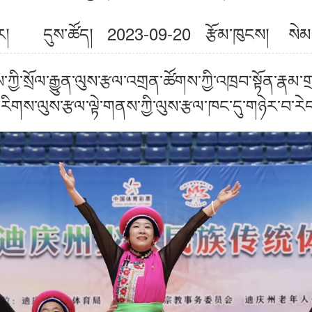
སྒྱུར། དུས་ཚོད། 2023-09-20
རྩོམ་ཁུངས། སེམས་ཀ
ི་སྲོལ་རྒྱུན་ལུས་རྩལ་འགྲན་ཚོགས་ཀྱི་འཁྲབ་སྟོན་རྣམ་ག
་རིགས་ལུས་རྩལ་ལྟེ་གནས་ཀྱི་ལུས་རྩལ་ཁང་དུ་གཉེར་བ་རེད