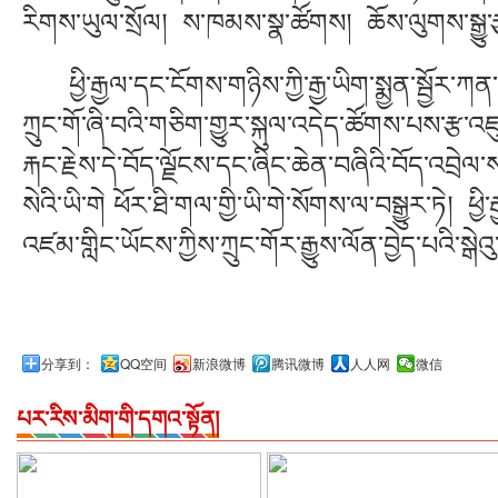
རིགས་ཡུལ་སྲོལ། ས་ཁམས་སྣ་ཚོགས། ཆོས་ལུགས་སྒྱུ་རྩ
ཕྱི་རྒྱལ་དང་ངོགས་གཉིས་ཀྱི་རྒྱ་ཡིག་སྨྱན་སྦྱོར་ཀན་ས
ཀྲུང་གོ་ཞི་བའི་གཅིག་གྱུར་སྐུལ་འདེད་ཚོགས་པས་རྩ་འ
རྐང་རྗེས་དེ་བོད་ལྗོངས་དང་ཞིང་ཆེན་བཞིའི་བོད་འབྲེ
སེའི་ཡི་གེ ཕོར་ཐི་གལ་གྱི་ཡི་གེ་སོགས་ལ་བསྒྱུར་ཏེ། 
འཛམ་གླིང་ཡོངས་ཀྱིས་ཀྲུང་གོར་རྒྱུས་ལོན་བྱེད་པའི་ས
分享到：
QQ空间
新浪微博
腾讯微博
人人网
微信
པར་རིས་མིག་གི་དགའ་སྟོན།