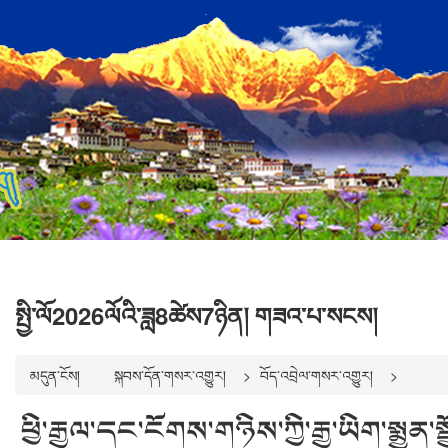
སྤྱི་ལོ2026ལོའི་ཟླ8ཚེས7ཉིན། གཟའ་པ་སངས།
མདུན་ངོས།
སྐབས་དོན་གསར་འགྱུར།
བོད་འབྲེལ་གསར་འགྱུར།
ཕྱི་རྒྱལ་དང་ངོགས་གཉིས་ཀྱི་རྒྱ་ཡིག་སྨྱན་