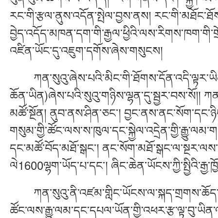
རང་གི་རྩལ་ནུས་འདོན་སྤེལ་བྱས་ནས། རང་གི་མཐོང་ཐོས་
བྱེད་འདོད་མཁན་དག་གི་རྒྱལ་ཕྱིའི་ལས་རིགས་ཁག་གི་གྲ
འཛིན་ཡོང་དུ་འཇུག་དགོས་ཞེས་གསུངས།
ཀན་སུའུ་ཞེས་པའི་མིང་གི་ཐོགས་དོན་འདི་ལྟར་ཡིན་ཏེ།
ཆོན་ཡིན)ཞེས་པའི་སུའུ་གཉིས་ལྷན་དུ་སྦྱར་བས་སོ།། ཀན་
མཚོ་སྔོན། ནུབ་ནས་ཤིན་ཅང་། བྱང་ནས་ནང་སོག་དང་ཉི
གསུམ་གྱི་ཚོང་ལས་ས་ཁུལ་དང་སྐྱེལ་འདྲེན་གྱི་རྒྱུ་ལ
དང་མཚོ་བོད་མཐོ་སྒང་། ནང་སོག་མཐོ་སྒང་ལ་སྔར་ལས་
ལེ1600ལྷག་ཡོད་པ་དང་། ཞིང་ཆེན་ཡོངས་ཀྱི་སྤྱིའི་རྒྱ་ཁྱོ
ཀན་སུའུ་ནི་འཛམ་གླིང་ཡོངས་ལ་སྐད་གྲགས་ཆོད་པ
ཚོང་ལས་རྒྱུ་ལམ་དང་དཔལ་ཡོན་གྱི་འཕར་རྩ་ལྟ་བུ་ཡིན