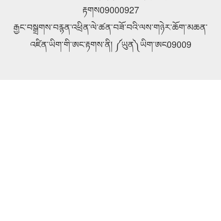
རྟགས09000927
རྒྱང་བསྒྲགས་བརྙན་འཕྲིན་ལེ་ཚན་བཟོ་བའི་ལས་གཉེར་ཆོག་མཆན་
འཛིན་ཡིག་གི་ཨང་རྟགས་ནི། ༼ཡུན༽ཡིག་ཨང09009