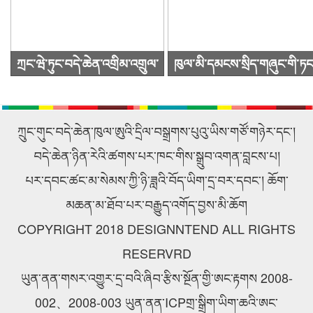
ཀྲང་ཝེ་ཏུང་བདེ་ཆེན་འགྲིམ་འགྲུལ་
ཁུལ་མི་དམངས་སྲིད་གཞུང་གི་ཏང
སྐྱེལ་འདྲེན་ཚོགས་ཁག་ཀུང་སིར་
ཙུའུ་ཡིས་ཚོགས་འདུ་ཐེངས48པ་
ཕེབས་ནས་བརྟག་དཔྱད་གནང་བ།
འཚོགས།
ཀྲུང་གུང་བདེ་ཆེན་ཁུལ་ཨུའི་དྲིལ་བསྒྲགས་པུའུ་ཡིས་གཙོ་གཉེར་དང་།
བདེ་ཆེན་ཉིན་རེའི་ཚགས་པར་ཁང་གིས་སྒྲུབ་འགན་བླངས་པ།
པར་དབང་ཚང་མ་སེམས་ཀྱི་ཉི་ཟླའི་བོད་ཡིག་དྲ་བར་དབང་། ཆོག་
མཆན་མ་ཐོབ་པར་བརྒྱུད་འགོད་བྱས་མི་ཆོག
COPYRIGHT 2018 DESIGNNTEND ALL RIGHTS
RESERVRD
ཡུན་ནན་གསར་འགྱུར་དྲ་བའི་ཞིབ་རྩིས་སྔོན་གྱི་ཨང་རྟགས 2008-
002、2008-003 ཡུན་ནན་ICPགྲ་སྒྲིག་ཡིག་ཆའི་ཨང་