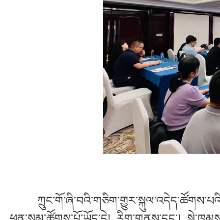
ཀྲུང་གོ་ཞི་བའི་གཅིག་གྱུར་སྐུལ་འདེད་ཚོགས་པའི་རི
ཕུན་སུམ་ཚོགས་པོ་ཡོད་དེ། རིག་གནས་དང་། སྐྱེ་