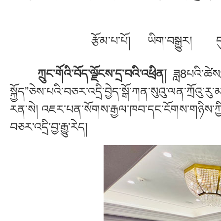
རྩོམ་པ་པོ། ཡིག་བསྒྱུར།
ཟླ8པའི་ཚེས22ཉ
ཀྲུང་གོའི་བོད་ལྗོངས་དྲ་བའི་འཕྲིན།
སྐྱོད”ཅེས་པའི་བཅར་འདྲི་བྱེད་སྒོ་ཀན་སུའུ་ལན་ཀྲོའུ་རུ
རན་སེ། འཇར་པན་སོགས་རྒྱལ་ཁབ་དང་ངོགས་གཉིས་ཀྱི་རྒ
བཅར་འདྲི་བྱ་རྒྱུ་རེད།