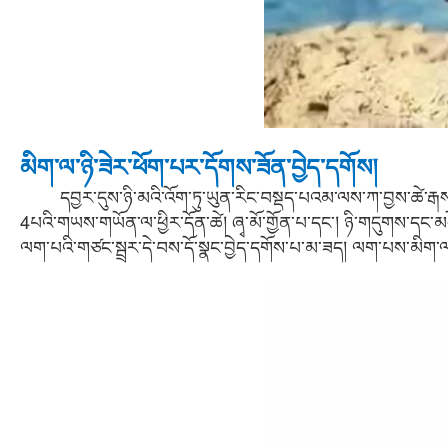
མིག་ལ་ཉི་ཟེར་ཕོག་པར་དོགས་ཟོན་བྱེད་དགོས།
དབྱར་དུས་ཉི་མའི་འོག་ཏུ་ཡུན་རིང་བསྡད་པའམ་ལས་ཀ་བྱས་ཚེ་རྒས་མགྱོག
4པའི་གཡས་གཡོན་ལ་ཕྱིར་དོན་ཚེ། ཞྭ་མོ་གྱོན་པ་དང་། ཉི་གདུགས་དང་མད
ལག་པའི་གཙང་སྦྲར་དེ་བས་དོ་སྣང་བྱེད་དགོས་པ་མ་ཟད། ལག་པས་མིག་ལ་གང