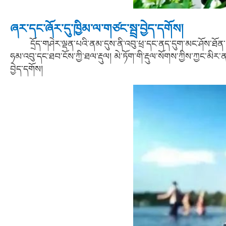
ཞར་དང་ཞོར་དུ་ཁྱིམ་ལ་གཙང་སྦྲ་བྱེད་དགོས།
དྲོད་གཤེར་ལྡན་པའི་ནམ་དུས་ནི་འབུ་ཕྲ་དང་ནད་དུག་མང་ཤོས་ཐོན་པའི་ད
ཧམ་འབུ་དང་ཐབ་ངོས་ཀྱི་ཐལ་རྡུལ། མེ་ཏོག་གི་རྡུལ་སོགས་ཀྱིས་ཀྱང་མིར
བྱེད་དགོས།