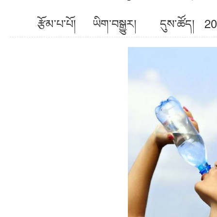
རྩོམ་པ་པོ། ཡིག་བསྒྱུར། དུས་ཚོད། 