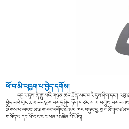
ཕོ་བ་མི་འཁྱག་པ་བྱེད་དགོས།
དབྱར་དུས་ནི་རྒྱུ་མའི་གཉན་ཚད་ཐོན་མང་བའི་དུས་ཤིག་དང་། འབུ་ཕྲ་དང
བྱེད་པའི་གྲང་ཚལ་དང་ལྷག་པར་དུ་ཤིང་ཏོག་གཙང་མ་མ་བཀྲུས་པར་བཟས་ན།
ཞོགས་པ་ལངས་མ་ཐག་དང་དགོང་མོ་ཉལ་ཁར་བཏུང་བྱ་གྲང་མོ་ཉུང་ཙམ་འཐ
གསོད་པ་དང་ཕོ་བར་ཡང་ཕན་པ་ཆེན་པོ་ཡོད།