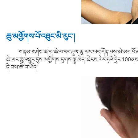
ཆུ་མགྱོགས་པོ་འཐུང་མི་རུང་།
གནམ་གཤིས་ཚ་བ་ཆེ་བ་དང་རྔུལ་ཆུ་ཡང་ཡང་དོན་པས་མི་མང་པོ་ཞིག་ལ
ཆེ་ཡང་ཆུ་འཐུང་དུས་མགྱོགས་དྲགས་རྒྱུ་མེད། ཐེངས་རེར་ཧའོ་ཧྲེང་1
དེ་བས་ཆེ་བ་ཡོད།