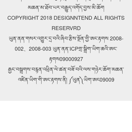
མཆན་མ་ཐོབ་པར་བརྒྱུད་འགོད་བྱས་མི་ཆོག
COPYRIGHT 2018 DESIGNNTEND ALL RIGHTS
RESERVRD
ཡུན་ནན་གསར་འགྱུར་དྲ་བའི་ཞིབ་རྩིས་སྔོན་གྱི་ཨང་རྟགས 2008-
002、2008-003 ཡུན་ནན་ICPགྲ་སྒྲིག་ཡིག་ཆའི་ཨང་
རྟགས09000927
རྒྱང་བསྒྲགས་བརྙན་འཕྲིན་ལེ་ཚན་བཟོ་བའི་ལས་གཉེར་ཆོག་མཆན་
འཛིན་ཡིག་གི་ཨང་རྟགས་ནི། ༼ཡུན༽ཡིག་ཨང09009