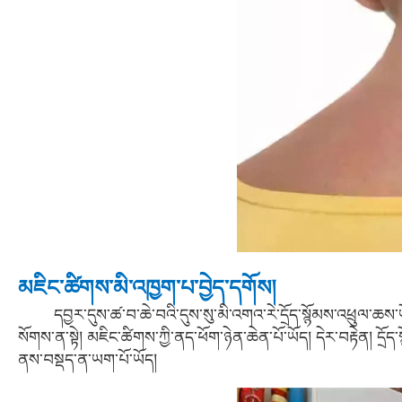
མཇིང་ཚིགས་མི་འཁྱག་པ་བྱེད་དགོས།
དབྱར་དུས་ཚ་བ་ཆེ་བའི་དུས་སུ་མི་འགའ་རེ་དྲོད་སྙོམས་འཕྲུལ་ཆས་ཡོ
སོགས་ན་སྟེ། མཇིང་ཚིགས་ཀྱི་ནད་ཕོག་ཉེན་ཆེན་པོ་ཡོད། དེར་བརྟེན། དྲོད་
ནས་བསྡད་ན་ཡག་པོ་ཡོད།