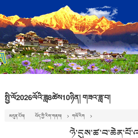
སྤྱི་ལོ2026ལོའི་ཟླ8ཚེས10ཉིན། གཟའ་ཟླ་བ།
མདུན་ངོས།
བོད་ཀྱི་རིག་གནས།
གསོ་རིག
ཉེ་དུས་ཚ་བ་ཆེན་པོ་