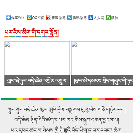
分享到：
QQ空间
新浪微博
腾讯微博
人人网
微信
པར་རིས་མིག་གི་དགའ་སྟོན།
ཀྲང་ཝེ་ཏུང་བདེ་ཆེན་འགྲིམ་འགྲུལ་
ཁུལ་མི་དམངས་སྲིད་གཞུང་གི་ཏང
སྐྱེལ་འདྲེན་ཚོགས་ཁག་ཀུང་སིར་
ཙུའུ་ཡིས་ཚོགས་འདུ་ཐེངས48པ་
ཕེབས་ནས་བརྟག་དཔྱད་གནང་བ།
འཚོགས།
ཀྲུང་གུང་བདེ་ཆེན་ཁུལ་ཨུའི་དྲིལ་བསྒྲགས་པུའུ་ཡིས་གཙོ་གཉེར་དང་།
བདེ་ཆེན་ཉིན་རེའི་ཚགས་པར་ཁང་གིས་སྒྲུབ་འགན་བླངས་པ།
པར་དབང་ཚང་མ་སེམས་ཀྱི་ཉི་ཟླའི་བོད་ཡིག་དྲ་བར་དབང་། ཆོག་