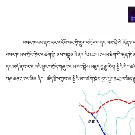
འབར་ཁམས་ནས་དར་མདོའི་བར་གྱི་མྱུར་བགྲོད་གཞུང་ལམ་ནི་སི་ཁྲོན་རྔ་
འབར་ཁམས་གྲོང་ཁྱེར་མཆོག་རྩེ་ནས་བསྐྲུན་ཟིན་པའིG4217ལམ་ཐིག་གི་ཝུན་ཁྲོན་ན
དར་མདོ་ནས་ར་རྔ་ཁའི་མྱུར་བགྲོད་གཞུང་ལམ་དང་སྦྲེལ་མཐུད་བྱ་རྒྱུ་རེད། སྤྱིའི་རི
བརྒྱ་ཆ87.7ལ་ཟིན་ཞིང་། ཚོད་རྩིས་བྱས་ན་སྤྱིའི་མ་འཇོག་སྒོར་དུང་ཕྱུར642ལ་ཟིན་རྒྱུ་ད