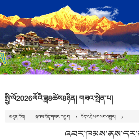
སྤྱི་ལོ2026ལོའི་ཟླ8ཚེས8ཉིན། གཟའ་སྤེན་པ།
མདུན་ངོས།
སྐབས་དོན་གསར་འགྱུར།
བོད་འབྲེལ་གསར་འགྱུར།
འབར་ཁམས་ནས་དར་མདོ