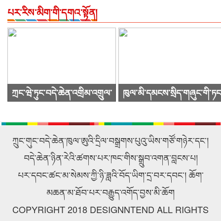
པར་རིས་མིག་གི་དགའ་སྟོན།
ཀྲང་ཝེ་ཏུང་བདེ་ཆེན་འགྲིམ་འགྲུལ་
ཁུལ་མི་དམངས་སྲིད་གཞུང་གི་ཏང
སྐྱེལ་འདྲེན་ཚོགས་ཁག་ཀུང་སིར་
ཙུའུ་ཡིས་ཚོགས་འདུ་ཐེངས48པ་
ཕེབས་ནས་བརྟག་དཔྱད་གནང་བ།
འཚོགས།
ཀྲུང་གུང་བདེ་ཆེན་ཁུལ་ཨུའི་དྲིལ་བསྒྲགས་པུའུ་ཡིས་གཙོ་གཉེར་དང་།
བདེ་ཆེན་ཉིན་རེའི་ཚགས་པར་ཁང་གིས་སྒྲུབ་འགན་བླངས་པ།
པར་དབང་ཚང་མ་སེམས་ཀྱི་ཉི་ཟླའི་བོད་ཡིག་དྲ་བར་དབང་། ཆོག་
མཆན་མ་ཐོབ་པར་བརྒྱུད་འགོད་བྱས་མི་ཆོག
COPYRIGHT 2018 DESIGNNTEND ALL RIGHTS