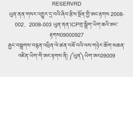
RESERVRD
ཡུན་ནན་གསར་འགྱུར་དྲ་བའི་ཞིབ་རྩིས་སྔོན་གྱི་ཨང་རྟགས 2008-
002、2008-003 ཡུན་ནན་ICPགྲ་སྒྲིག་ཡིག་ཆའི་ཨང་
རྟགས09000927
རྒྱང་བསྒྲགས་བརྙན་འཕྲིན་ལེ་ཚན་བཟོ་བའི་ལས་གཉེར་ཆོག་མཆན་
འཛིན་ཡིག་གི་ཨང་རྟགས་ནི། ༼ཡུན༽ཡིག་ཨང09009