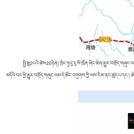
སྤྱི་ཟླ2པའི་ཚེས20ཉིན། ཁྲེང་ཏུའུ་རུ་སི་ཁྲོན་ཞིང་ཆེན་མྱུར་བགྲ
མདོའི་བར་གྱི་མྱུར་བགྲོད་གཞུང་ལམ་དེ་ཚོང་འགུགས་ཀྱི་ལས་རིམ་ནང་ཚུད་པ་དང་།