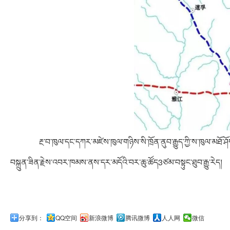
རྔ་བ་ཁུལ་དང་དཀར་མཛེས་ཁུལ་གཉིས་སི་ཁྲོན་ནུབ་རྒྱུད་ཀྱི་ས་ཁུལ་མཐོ་
བསྐྲུན་ཟིན་རྗེས་འབར་ཁམས་ནས་དར་མདོའི་བར་ཆུ་ཚོད3ཙམ་བསྟུང་ཐུབ་རྒྱུ་རེད།
分享到：
QQ空间
新浪微博
腾讯微博
人人网
微信