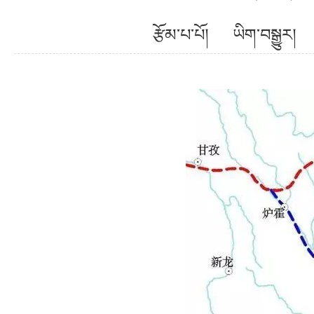
རྩོམ་པ་པོ། ཡིག་བསྒྱ