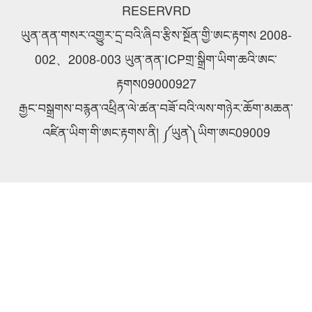
RESERVRD
ཡུན་ནན་གསར་འགྱུར་དྲ་བའི་ཞིབ་རྩིས་སྔོན་གྱི་ཨང་རྟགས 2008-
002、2008-003 ཡུན་ནན་ICPགྲ་སྒྲིག་ཡིག་ཆའི་ཨང་
རྟགས09000927
རྒྱང་བསྒྲགས་བརྙན་འཕྲིན་ལེ་ཚན་བཟོ་བའི་ལས་གཉེར་ཆོག་མཆན་
འཛིན་ཡིག་གི་ཨང་རྟགས་ནི། ༼ཡུན༽ཡིག་ཨང09009