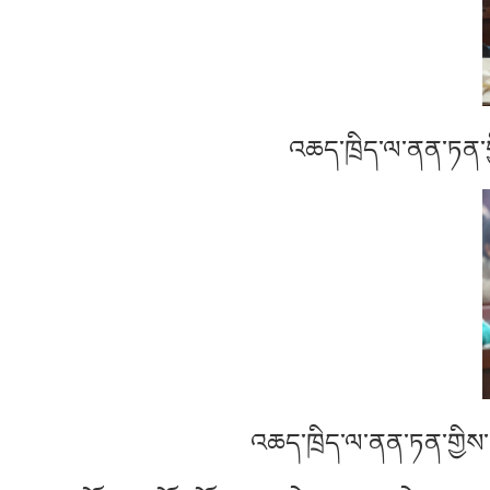
འཆད་ཁྲིད་ལ་ནན་ཏན་གྱི
འཆད་ཁྲིད་ལ་ནན་ཏན་གྱིས