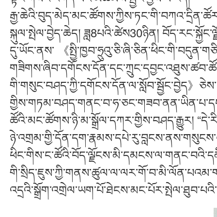
རྒྱ་ཆེའི་བུད་མེད་མང་ཚོགས་ཀྱིས་ཏང་གི་བཀའ་དྲིན་ཚོར
སྐུལ་སྤེལ་བྱེད་ཆེད། ཟླ8པའི་ཚེས30ཉིན། བོད་རང་སྐྱོང
དུ་ཡོང་ནས་ 《སྤྱི་ཁྱབ་ཧྲུའུ་ཅི་ཞི་ཅིན་ཕིང་གི་བདུན་གཅ
གཟིགས་ཞིབ་དགོངས་དོན་དང་ཀྲུང་དབྱང་འཐུས་ཚབ་ཚོ
གི་གསུང་བཤད་ཀྱི་དགོངས་དོན་ལ་སློབ་སྦྱོང་བྱེད》ཅེས་པ
གྱིས་གཏམ་བཤད་གནང་བ་ཧ་ཅང་གཟབ་ནན་ཡིན་པ་དང་
ཚོའི་མང་ཚོགས་ཉི་མ་སྒྲོལ་དཀར་གྱིས་བཤད་རྒྱུར། “དེ
ཉེ་འགྲམ་གྱི་དོན་དག་རྣམས་དཔེ་རུ་བླངས་ནས་གསུངས་པ་རེད
ཕིང་གིས་ང་ཚོའི་བོད་ལྗོངས་མི་དམངས་ལ་གནང་བའི་དམ
གི་སྲིད་ཇུས་ཀྱི་གནས་ཚུལ་ལ་ལར་གོ་བ་མི་ལོན་པའམ
འདྲའི་སྒྲོག་འགྲེལ་ཡག་པོ་ཐེངས་མང་པོར་སྤེལ་ཐུབ་པའ