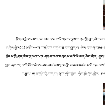
སྒྲོག་འགྲེལ་པས་གཏམ་བཤད་ཡག་པོ་གནང་དུས་གཤམ་གྱི་བུད་མེད་མང་ཚ
འགྲེལ་གྱིས2021ལོའི་“ཨ་ཅག་སློབ་ཁང་གྲོང་ཚོར་བསྐྱོད་པ”ཞེས་པ་འགོ་བརྩམ
ལྗོངས་ཀྱི་བུད་མེད་རྣམས་ལ་ཁ་གཏད་ནས་བཙུགས་པའི་ལེ་ཚན་ཞིག་ཡིན། རྒྱུས
བྱས་ནས་“ཏང་གི་འོད་ཟེར་མཐའ་མཚམས་སུ་འཕྲོ། མཐའ་མཚམས་མི་དམངས་ཀྱི་བློ་
བཟུང་། ལྷ་ས་གྲོང་ཁྱེར་དང་། ལྷོ་ཁ་གྲོང་ཁྱེར། ཉིང་ཁྲི་གྲོང་ཁྱེར།