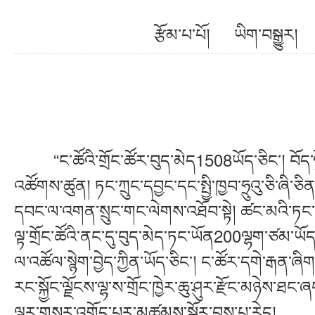
རྩོམ་པ་པོ། ཡིག་བསྒྱ
“ང་ཚོའི་གྲོང་ཚོར་བུད་མེད1508ཡོད་ཅིང་། བོད་ལྗ
འཚོགས་ཚུན། ཏང་ཀྲུང་དབྱང་དང་སྤྱི་ཁྱབ་ཧྲུའུ་ཅི་ཞི་
དབང་ལ་འགན་སྲུང་གང་ལེགས་འཐོབ་སྟེ། ཚང་མའི་ཏང་ག
ལྟ་གྲོང་ཚོའི་ནང་དུ་བུད་མེད་ཏང་ཡོན200ལྷག་ཙམ་ཡ
ལ་འཚོལ་སྙེག་བྱེད་ཀྱིན་ཡོད་ཅིང་། ང་ཚོར་དགེ་རྒན་ཞི
རང་སྐྱོང་ལྗོངས་ལྷ་ས་གྲོང་ཁྱེར་ཆུ་ཤུར་རྫོང་མཉེས་ཐང་ཞ
ལྟར་གསར་འགོད་པར་མཚམས་སྦྱོར་བྱས་པ་རེད། རྒྱ་ཆེ