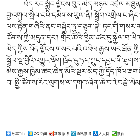
བོད་རང་སྐྱོང་ལྗོངས་བུད་མེད་མཉམ་འབྲེལ་མཐུན་ཚོག
བྱ་འགུལ་སྤེལ་བའི་དམིགས་ཡུལ་ནི། སྒྲོག་འགྲེལ་པ་ཞིང་པ
ལས་རྟེན་གཞིའི་ནང་བསྐྱོད་ཏུ་བཅུག་སྟེ། ཏང་གི་གསར
ཚོགས་ཀྱི་མདུན་དང་། གྲོང་ཚོའི་ཁྱིམ་ཚང་དུ་སྐྱེལ་བ་ཡིན
མེད་ཀྱིས་བོད་ལྗོངས་གསར་པའི་འཕེལ་རྒྱས་ཡར་ཐོན་གྱ
སྒྲོལ་སྔ་ཕྱིའི་འགྱུར་ལྡོག་ཁྲོད་དུ་ཏང་ཀྲུང་དབྱང་གི
མེས་རྒྱས་ཁྱིམ་ཚང་ཆེན་མོའི་སྔར་མེད་ཀྱི་དྲོད་ཁོལ་ཟ
བ། སྤྱི་ཚོགས་རིང་ལུགས་ལ་དགའ་ཞེན་ཆེ་བའི་བརྩེ་
分享到：
QQ空间
新浪微博
腾讯微博
人人网
微信