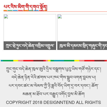
པར་རིས་མིག་གི་དགའ་སྟོན།
ཀྲང་ཝེ་ཏུང་བདེ་ཆེན་འགྲིམ་འགྲུལ་
ཁུལ་མི་དམངས་སྲིད་གཞུང་གི་ཏང
སྐྱེལ་འདྲེན་ཚོགས་ཁག་ཀུང་སིར་
ཙུའུ་ཡིས་ཚོགས་འདུ་ཐེངས48པ་
ཕེབས་ནས་བརྟག་དཔྱད་གནང་བ།
འཚོགས།
ཀྲུང་གུང་བདེ་ཆེན་ཁུལ་ཨུའི་དྲིལ་བསྒྲགས་པུའུ་ཡིས་གཙོ་གཉེར་དང་།
བདེ་ཆེན་ཉིན་རེའི་ཚགས་པར་ཁང་གིས་སྒྲུབ་འགན་བླངས་པ།
པར་དབང་ཚང་མ་སེམས་ཀྱི་ཉི་ཟླའི་བོད་ཡིག་དྲ་བར་དབང་། ཆོག་
མཆན་མ་ཐོབ་པར་བརྒྱུད་འགོད་བྱས་མི་ཆོག
COPYRIGHT 2018 DESIGNNTEND ALL RIGHTS