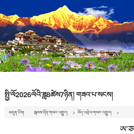
སྤྱི་ལོ2026ལོའི་ཟླ8ཚེས7ཉིན། གཟའ་པ་སངས།
མདུན་ངོས།
སྐབས་དོན་གསར་འགྱུར།
བོད་འབྲེལ་གསར་འགྱུར།
ཨ་ཅ