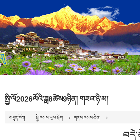
སྤྱི་ལོ2026ལོའི་ཟླ8ཚེས9ཉིན། གཟའ་ཉི་མ།
མདུན་ངོས།
སྐྱེ་ཁམས་ཡུལ་སྐོར།
གནས་ཁམས་ཆེན།
བདེ་