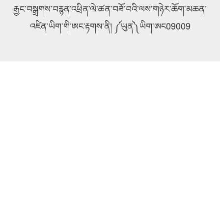
རྒྱང་བསྒྲགས་བརྙན་འཕྲིན་ལེ་ཚན་བཟོ་བའི་ལས་གཉེར་ཆོག་མཆན་
འཛིན་ཡིག་གི་ཨང་རྟགས་ནི། ༼ཡུན༽ཡིག་ཨང09009