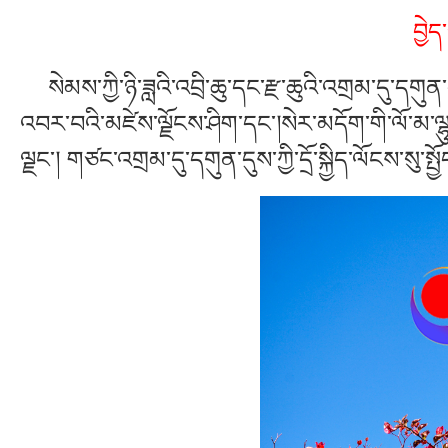
བྱེད
སེམས་ཀྱི་ཉི་ཟླའི་འབྲི་ཆུ་དང་རྫ་ཆུའི་འགྲམ་དུ་དགུན
འབར་བའི་མཛེས་ལྗོངས་ཤིག་དང་།སེར་མདོག་གི་ལོ་མ་ལྷ
ལྗང་། གཙང་འགྲམ་དུ་དགུན་དུས་ཀྱི་དྲོ་སྐྱིད་ལོངས་སུ་སྤྱ