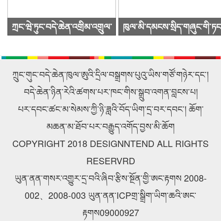
ཀྲང་ཝེ་ཏུང་བདེ་ཆེན་འགྲིམ་འགྲུལ་
ཁུལ་མི་དམངས་སྲིད་གཞུང་གི་ཏང
སྐྱེལ་འདྲེན་ཚོགས་ཁག་ཀུང་སིར་
ཙུའུ་ཡིས་ཚོགས་འདུ་ཐེངས48པ་
ཕེབས་ནས་བརྟག་དཔྱད་གནང་བ།
འཚོགས།
ཀྲུང་གུང་བདེ་ཆེན་ཁུལ་ཨུའི་དྲིལ་བསྒྲགས་པུའུ་ཡིས་གཙོ་གཉེར་དང་།
བདེ་ཆེན་ཉིན་རེའི་ཚགས་པར་ཁང་གིས་སྒྲུབ་འགན་བླངས་པ།
པར་དབང་ཚང་མ་སེམས་ཀྱི་ཉི་ཟླའི་བོད་ཡིག་དྲ་བར་དབང་། ཆོག་
མཆན་མ་ཐོབ་པར་བརྒྱུད་འགོད་བྱས་མི་ཆོག
COPYRIGHT 2018 DESIGNNTEND ALL RIGHTS
RESERVRD
ཡུན་ནན་གསར་འགྱུར་དྲ་བའི་ཞིབ་རྩིས་སྔོན་གྱི་ཨང་རྟགས 2008-
002、2008-003 ཡུན་ནན་ICPགྲ་སྒྲིག་ཡིག་ཆའི་ཨང་
རྟགས09000927