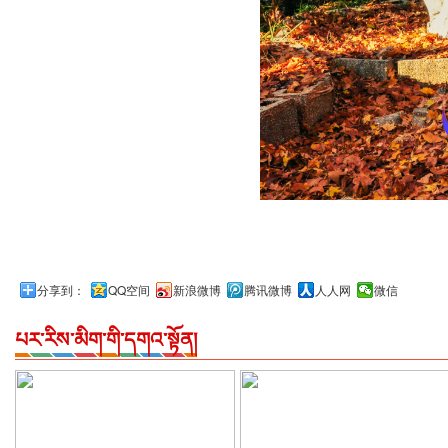
分享到：
QQ空间
新浪微博
腾讯微博
人人网
微信
པར་རིས་མིག་གི་དགའ་སྟོན།