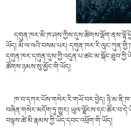
དགུན་ཁར་མི་ཁ་ཤས་ཀྱིས་དུས་ཚིགས་ལྡོག་ནས་ལྷོ་ཕྱོགས་
ཡོད། མི་ལ་ལའི་བསམ་པར། དགུན་ཁར་རི་ལུང་ཀུན་གྱི་ཁ
དགུན་ཁར་དགུན་དུས་ཀྱི་འདུན་པ་ཚང་མ་སྐོང་ཐུབ་ཀྱི་ཡ
ཚོགས་ཉམས་སུ་མྱོང་གི་ཡོད།
ཁ་བ་དཀར་པོས་གསེར་རི་གཡོ་བར་བྱེད། ཉི་མ་ནི་ཁ་བ་
བཞིན་གསེར་མདོག་ཏུ་གྱུར། ཡུལ་ལྗོངས་དང་ཚོར་བ་ད
བལྟས་ཚེ་མི་རྣམས་ཀྱི་ཡིད་དབང་འཕྲོག་གི་ཡོད།