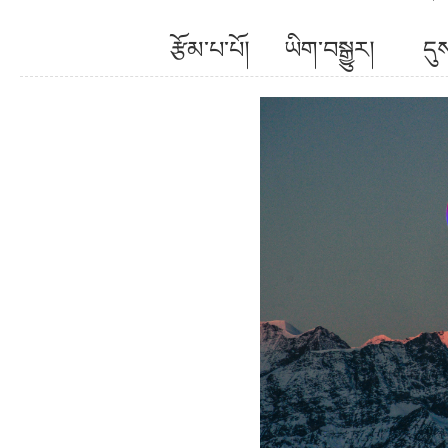
རྩོམ་པ་པོ། ཡིག་བསྒྱུར། ད