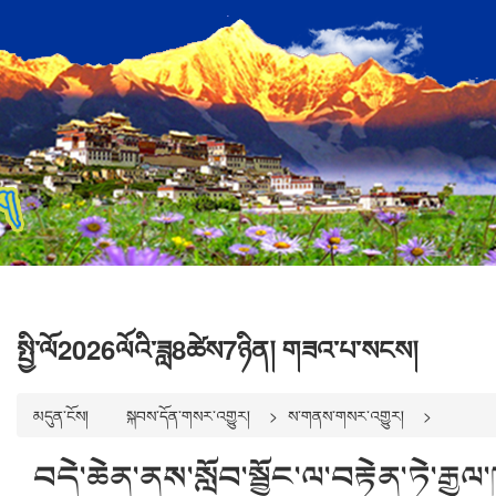
སྤྱི་ལོ2026ལོའི་ཟླ8ཚེས7ཉིན། གཟའ་པ་སངས།
མདུན་ངོས།
སྐབས་དོན་གསར་འགྱུར།
ས་གནས་གསར་འགྱུར།
བདེ་ཆེན་ནས་སློབ་སྦྱོང་ལ་བརྟེན་ཏེ་རྒྱ