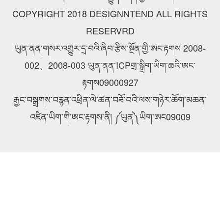
COPYRIGHT 2018 DESIGNNTEND ALL RIGHTS
RESERVRD
ཡུན་ནན་གསར་འགྱུར་དྲ་བའི་ཞིབ་རྩིས་སྔོན་གྱི་ཨང་རྟགས 2008-
002、2008-003 ཡུན་ནན་ICPགྲ་སྒྲིག་ཡིག་ཆའི་ཨང་
རྟགས09000927
རྒྱང་བསྒྲགས་བརྙན་འཕྲིན་ལེ་ཚན་བཟོ་བའི་ལས་གཉེར་ཆོག་མཆན་
འཛིན་ཡིག་གི་ཨང་རྟགས་ནི། ༼ཡུན༽ཡིག་ཨང09009