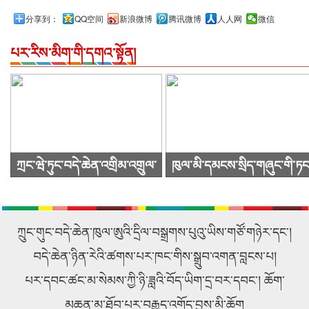
分享到：
QQ空间
新浪微博
腾讯微博
人人网
微信
པར་རིས་མིག་གི་དགའ་སྟོན།
ཀྲང་ཝེ་ཏུང་བདེ་ཆེན་འགྲིམ་འགྲུལ་
ཁུལ་མི་དམངས་སྲིད་གཞུང་གི་ཏང
སྐྱེལ་འདྲེན་ཚོགས་ཁག་ཀུང་སིར་
ཙུའུ་ཡིས་ཚོགས་འདུ་ཐེངས48པ་
ཕེབས་ནས་བརྟག་དཔྱད་གནང་བ།
འཚོགས།
ཀྲུང་གུང་བདེ་ཆེན་ཁུལ་ཨུའི་དྲིལ་བསྒྲགས་པུའུ་ཡིས་གཙོ་གཉེར་དང་།
བདེ་ཆེན་ཉིན་རེའི་ཚགས་པར་ཁང་གིས་སྒྲུབ་འགན་བླངས་པ།
པར་དབང་ཚང་མ་སེམས་ཀྱི་ཉི་ཟླའི་བོད་ཡིག་དྲ་བར་དབང་། ཆོག་
མཆན་མ་ཐོབ་པར་བརྒྱུད་འགོད་བྱས་མི་ཆོག