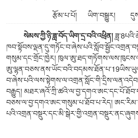
རྩོམ་པ་པོ། ཡིག་བསྒྱུར། ད
ཟླ་8པའི་ཚ
སེམས་ཀྱི་ཉི་ཟླ་བོད་ཡིག་དྲ་བའི་འཕྲིན།
ཁབ་སྟོབས་ལྡན་དུ་གཏོང་བ་ཞེས་པའི་སློབ་སྦྱོང་འགྲན་བསྡ
གསུམ་དང་གྲོང་ཁྱེར། ཁུལ་ཨུ་ཐད་གཏོགས་ལས་ཁུངས་ལས་
ཨུ་ལྷན་བཅས་ནས་ཡོང་བའི་བདམས་ཐོན་པ་19ཡིས་ཡུལ་དང
བ་ཞེས་པའི་ལས་སྟེགས་ལ་འགྲན་སློང་གི་དྲིས་ལན་འདེབ
བརྒྱུད། མཐར་ཞའོ་ཀྲི་ཚའེ་ལ་བྱ་དགའ་ཨང་དང་པོ་ཐོབ་
བཅས་ལ་བྱ་དགའ་ཨང་གསུམ་པ་ཐོབ་པ་རེད། ཨང་རིམ་མད
པའི་འགྲན་བསྡུར་དང་མི་སྒེར་གྱི་འགྲན་བསྡུར་ནང་ཞུགས་