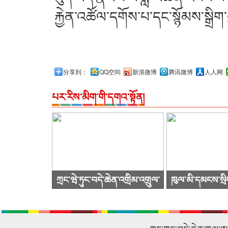
རྐྱེན་འཚོལ་དགོས་པ་དང་སྙོམས་སྒྲིག་
分享到：
QQ空间
新浪微博
腾讯微博
人人网
པར་རིས་མིག་གི་དགའ་སྟོན།
ཀྲང་ཝེ་ཏུང་བདེ་ཆེན་འགྲིམ་འགྲུལ་
ཁུལ་མི་དམངས་སྲི
སྐྱེལ་འདྲེན་ཚོགས་ཁག་ཀུང་སིར་
ཙུའུ་ཡིས་ཚོགས་
ཕེབས་ནས་བརྟག་དཔྱད་གནང་བ།
འཚོག