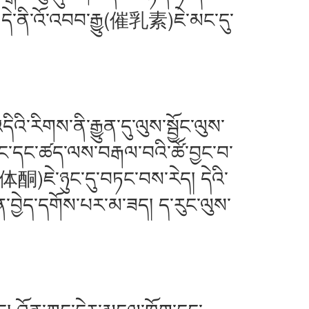
དེ་ནི་འོ་འབབ་རྒྱུ(催乳素)ཇེ་མང་དུ་
གས་ནི་རྒྱུན་དུ་ལུས་སྦྱོང་ལུས་
ྦྱོང་དང་ཚད་ལས་བརྒལ་བའི་ཚོ་བྱང་བ་
)ཇེ་ཉུང་དུ་བཏང་བས་རེད། དེའི་
ན་བྱེད་དགོས་པར་མ་ཟད། ད་རུང་ལུས་