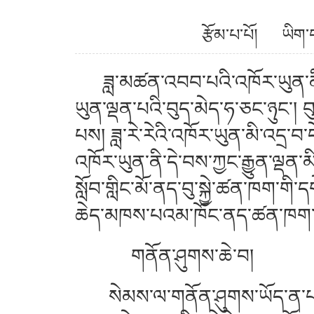
རྩོམ་པ་པོ། ཡི
ཟླ་མཚན་འབབ་པའི་འཁོར་ཡུན་ནི་ཉི
ཡུན་ལྡན་པའི་བུད་མེད་ཧ་ཅང་ཉུང་། 
པས། ཟླ་རེ་རེའི་འཁོར་ཡུན་མི་འདྲ་བ
འཁོར་ཡུན་ནི་དེ་བས་ཀྱང་རྒྱུན་ལྡན་མི
སློབ་གླིང་མོ་ནད་བུ་སྐྱེ་ཚན་ཁག་གི་དག
ཆེད་མཁས་པའམ་ཁོང་ནད་ཚན་ཁག་གི་ས
གནོན་ཤུགས་ཆེ་བ།
སེམས་ལ་གནོན་ཤུགས་ཡོད་ན་པགས་ར