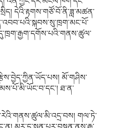
ོད། འོན་ཀྱང་དེར་མངལ་ཁོག་དང་
། དེའི་རྟགས་གཙོ་བོ་ནི་ཟླ་མཚན་
་འབབ་པའི་སྐབས་སུ་ཁྲག་མང་པོ་
དུ་ཁྲག་རྒྱག་དགོས་པའི་གནས་ཚུལ་
ས་བྱེད་ཀྱིན་ཡོད་པས། མོ་གཤིས་
ྙོམས་པོ་མི་ཡོང་བ་དང་། ཐ་ན་
ེ་རེའི་གནས་ཚུལ་མི་འདྲ་བས། གལ་ཏེ་
ན། མྱུར་དུ་སྨན་པར་བསྟན་ནས་རྒྱུ་