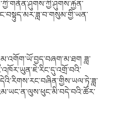
ྱི་གནོན་ཤུགས་ཀྱི་ཤུགས་རྐྱེན་
་བསྟུད་མར་ཟླ་བ་གསུམ་གྱི་ཡན་
སྦྲུམ་འགོག་ཡོ་བྱད་བཞག་མ་ཐག ཟླ་
ར་ཡུན་ཇེ་རིང་དུ་འགྲོ་བའི་
་དེའི་རིགས་རང་བཞིན་གྱིས་ཡལ་ཏེ་ཟླ་
འམ་ཡང་ན་ལུས་ཕུང་མི་བདེ་བའི་ཚོར་