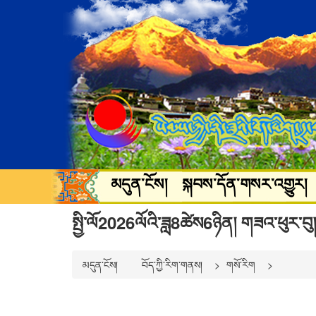
མདུན་ངོས།
སྐབས་དོན་གསར་འགྱུར།
སྐྱེ་ཁམས་ཡུལ་སྐོར།
སྒྲ་བརྙན་དགའ་
སྤྱི་ལོ2026ལོའི་ཟླ8ཚེས6ཉིན། གཟའ་ཕུར་བུ།
མདུན་ངོས།
བོད་ཀྱི་རིག་གནས།
གསོ་རིག