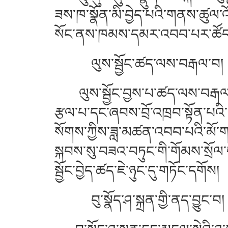
ཟས་ཁ་སྣོན་མི་བྱེད་པའི་གནས་ཚུལ་འ
སོང་ནས་ཁམས་དམར་འབབ་པར་ཚོད་
ལུས་སྦྱོང་ཚད་ལས་བརྒལ་བ།
ལུས་སྦྱོང་བྱས་པ་ཚད་ལས་བརྒལ་བའ
རྩལ་པ་དང་ཞབས་བྲོ་འཁྲབ་སྟོན་པའི་
སོགས་ཀྱིས་ཟླ་མཚན་འབབ་པའི་མོ་
སྐབས་སུ་བཟའ་བཏུང་གི་གོམས་སྲོལ་
སྦྱོང་བྱེད་ཚད་ཇེ་ཉུང་དུ་གཏོང་དགོས།
བུ་སྣོད་ཤ་སྐྲན་གྱི་ནད་བྱུང་བ