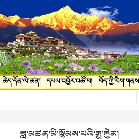
ཆེད་དོན་ལེ་ཚན།
དཔལ་འབྱོར་འཚོ་བ།
བོད་ཀྱི་རིག་གནས
ཚལ།
པར་རིས་ལོངས་སྤྱོད།
ཟླ་མཚན་མི་སྙོམས་པའི་རྒྱུ་རྐྱེན།