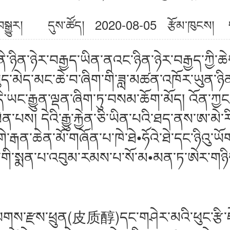
ག་བསྒྱུར། དུས་ཚོད། 2020-08-05
རྩོམ་ཁུངས། ག
ན་ཉེར་བརྒྱད་ཡིན་ནའང་ཉིན་ཉེར་བརྒྱད་ཀྱི་ཆ
བུད་མེད་མང་ཆེ་བ་ཞིག་གི་ཟླ་མཚན་འཁོར་ཡུན་ཉི
་དེ་ཡང་རྒྱུན་ལྡན་ཞིག་ཏུ་བསམ་ཆོག་མོད། འོན་ཀ
ན་པས། དེའི་རྒྱུ་རྐྱེན་ཅི་ཡིན་པའི་ཐད་ནས་ཨ་མེ་རི
ེ་རྒན་ཆེན་མོ་གཞོན་པ་ཁེ་ཐེ•ཧོའེ་ཐེ་དང་ཉིའུ་ཡོག་
ྨན་པ་འབུམ་རམས་པ་སོ་མ•མན་ཏ་ཨེར་གཉིས་ཀྱིས
ྫས་ཕྲུན(皮质醇)དང་གཤེར་མའི་ཕུང་རྩི་ཇེ་ཉ