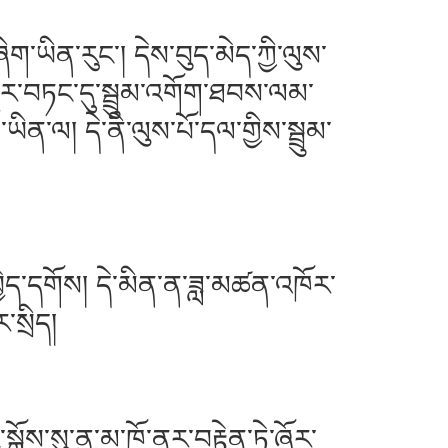
ན་རུང་། དེས་བུད་མེད་ཀྱི་ལུས་
སྤྱིར་བཏང་དུ་སྦྲུམ་འགོག་ཐབས་ལམ་
ལ། དེ་ནི་ལུས་པོ་དལ་གྱིས་སྦྲུམ་
ེད་དགོས། དེ་མིན་ན་ཟླ་མཚན་འཁོར་
་སྲིད།
ས་སུ་ནུ་མ་ཁོ་ནར་བརྟེན་ཏེ་ཞོར་