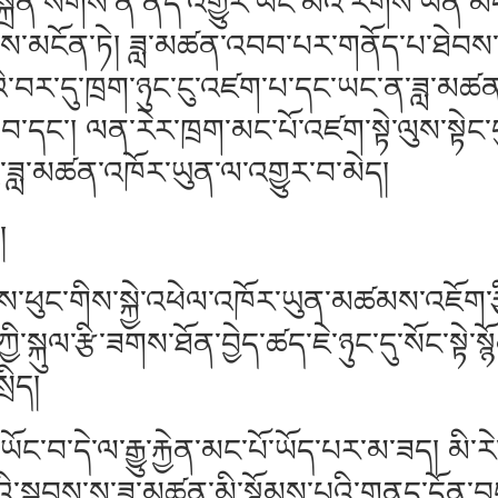
སྐྲན་སོགས་ནི་ནད་འགྱུར་ཡང་མོའི་རིགས་ཡིན་མ
་མངོན་ཏེ། ཟླ་མཚན་འབབ་པར་གནོད་པ་ཐེབས་སྲིད
་བར་དུ་ཁྲག་ཉུང་ངུ་འཛག་པ་དང་ཡང་ན་ཟླ་མཚན
་དང་། ལན་རེར་ཁྲག་མང་པོ་འཛག་སྟེ་ལུས་སྟེང་
གྱི་ཟླ་མཚན་འཁོར་ཡུན་ལ་འགྱུར་བ་མེད།
པ།
ཕུང་གིས་སྐྱེ་འཕེལ་འཁོར་ཡུན་མཚམས་འཇོག་རྩི
་སྐུལ་རྩི་ཟགས་ཐོན་བྱེད་ཚད་ཇེ་ཉུང་དུ་སོང་སྟེ་ས
ིད།
བ་དེ་ལ་རྒྱུ་རྐྱེན་མང་པོ་ཡོད་པར་མ་ཟད། མི་ར
ྐབས་སུ་ཟླ་མཚན་མི་སྙོམས་པའི་གནད་དོན་བྱུང་