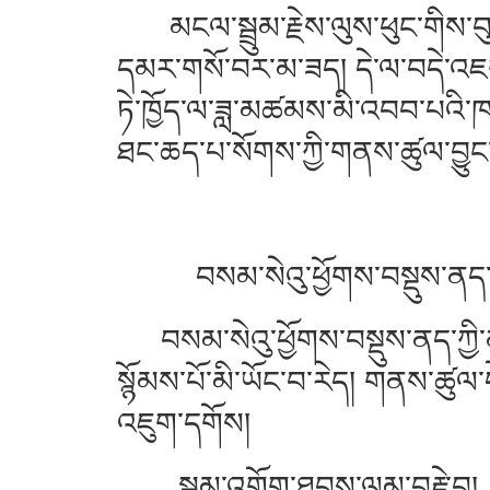
མངལ་སྦྲུམ་རྗེས་ལུས་ཕུང་གིས་བུ
དམར་གསོ་བར་མ་ཟད། དེ་ལ་བདེ་འཇ
ཏེ་ཁྱོད་ལ་ཟླ་མཚམས་མི་འབབ་པའི་ཁ
ཐང་ཆད་པ་སོགས་ཀྱི་གནས་ཚུལ་བྱུང
བསམ་སེའུ་ཕྱོགས་བསྡུས་ནད་བ
བསམ་སེའུ་ཕྱོགས་བསྡུས་ནད་ཀྱི་ནད་པ
སྙོམས་པོ་མི་ཡོང་བ་རེད། གནས་ཚུལ
འཇུག་དགོས།
སྦྲུམ་འགོག་ཐབས་ལམ་བརྗེ་བ།