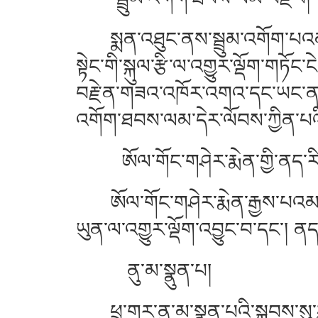
སྨན་འཐུང་ནས་སྦྲུམ་འགོག་པའམ་ཡང
སྟེང་གི་སྐུལ་རྩི་ལ་འགྱུར་ལྡོག་གཏོ
བརྗེ་ན་གཟའ་འཁོར་འགའ་དང་ཡང་ན་ཟ
འགོག་ཐབས་ལམ་དེར་ལོབས་ཀྱིན་པའི
ཨོལ་གོང་གཤེར་རྨེན་གྱི་ནད་རི
ཨོལ་གོང་གཤེར་རྨེན་རྒྱས་པའམ་ཡང་
ཡུན་ལ་འགྱུར་ལྡོག་འབྱུང་བ་དང་། ནད་དེ
ནུ་མ་སྣུན་པ།
ཕྲུ་གུར་ནུ་མ་སྣུན་པའི་སྐབས་སུ་