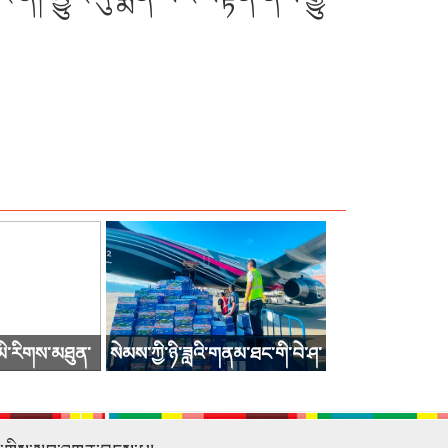
་མི་རིགས་མཐུན་
སེམས་ཀྱི་ཉི་ཟླའི་གནམ་ཐང་གི་བེ་ཤ་
བ་ཐེངས་15པ་འགོ་
ཟོག་འདྲེན་གནམ་གྲུ་སྐྱེལ་འདྲེན་ལ་ལོ་
ས།
རྒྱུས་རང་བཞིན་གྱི་ཚད་བརྒལ་བྱུང་