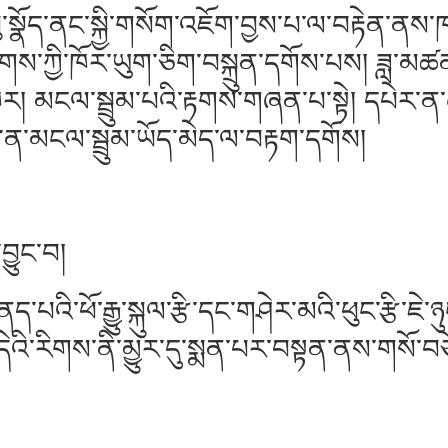
་སྣོད་ནང་སྐྱི་གསོག་འཇོག་བྱས་པ་ལ་བརྟེན་
གས་ཀྱི་ཁོར་ཡུག་ཅིག་བསྐྲུན་དགོས་པས། ཟ
ར། མངལ་སྦྲུམ་པའི་རྟགས་གཞན་པ་སྟེ། དཔེར་ན་ན
་ན་མངལ་སྦྲུམ་ཡོད་མེད་ལ་བརྟག་དགོས།
ྱུང་བ།
འི་ཕོ་རྒྱུ་སྐུལ་རྩི་དང་གཤེར་མའི་ཕུང་རྩི་ཇེ
་དེའི་རིགས་ནི་མྱུར་དུ་སྨན་པར་བསྟན་ནས་གསོ