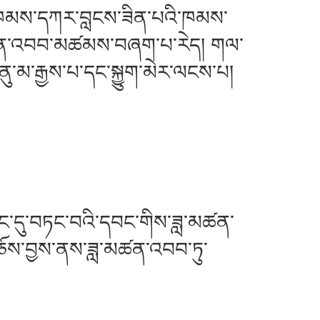
ནས་ཁམས་དཀར་བླངས་ཟིན་པའི་ཁམས་
ླ་མཚན་འབབ་མཚམས་བཞག་པ་རེད། གལ་
ུ་མ་རྒྱས་པ་དང་སྐྱུག་མེར་ལངས་པ།
་ཉུང་དུ་བཏང་བའི་དབང་གིས་ཟླ་མཚན་
་བཅོས་བྱས་ནས་ཟླ་མཚན་འབབ་ཏུ་