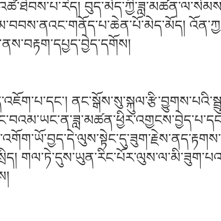
འཚེ་ཐེབས་པ་རེད། བུད་མེད་ཀྱི་ཟླ་མཚན་ལ་སེམས་ཀ
་བབས་ནའང་གནོད་པ་ཆེན་པོ་མེད་མོད། འོན་ཀྱང
་ནས་བརྟག་དཔྱད་བྱེད་དགོས།
།
འཇོག་པ་དང་། ནང་སྒོས་སུ་སྐུལ་རྩི་བྱུགས་པའི་
བའམ་ཡང་ན་ཟླ་མཚན་ཕྱིར་འགྱངས་བྱེད་པ་དང་འཁོ
་འགོག་ཡོ་བྱད་དེ་ལུས་སྟེང་དུ་ཟུག་རྗེས་ནད་རྟགས
ྲིད། གལ་ཏེ་དུས་ཡུན་རིང་པོར་ལུས་ལ་མི་ཟུག་པ
ས།