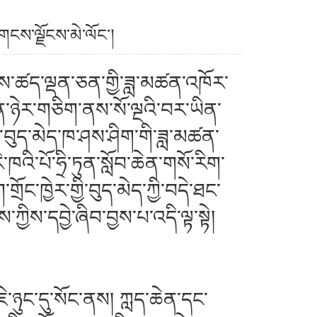
ངས་ལྗོངས་མེ་ལོང་།
ེས་ཚད་ལྡན་ཅན་གྱི་ཟླ་མཚན་འཁོར་
ན་ཉེར་གཅིག་ནས་སོ་ལྔའི་བར་ཡིན་
ྱང་བུད་མེད་ཁ་ཤས་ཤིག་གི་ཟླ་མཚན་
་ཁའི་པོ་ཧྲི་ཏུན་སློབ་ཆེན་གསོ་རིག་
གྲོང་ཁྱེར་གྱི་བུད་མེད་ཀྱི་བདེ་ཐང་
་དབྱེ་ཞིབ་བྱས་པ་འདི་ལྟ་སྟེ།
ུང་དུ་སོང་ནས། ཀླད་ཆེན་དང་