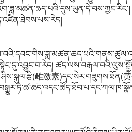
ོག་ཟླ་མཚན་ཆད་པའི་དུས་ཡུན་དེ་བས་ཀྱང་རིང་། 
འཛིན་ཐེབས་པས་རེད།
ི་དབང་གིས་ཟླ་མཚན་ཆད་པའི་གནས་ཚུལ་འདིའི་རི
སྟེང་དུ་འབྱུང་བ་རེད། ཚད་ལས་བརྒལ་བའི་ལུས་ས
གཤིས་སྐུལ་རྩི(雌激素)དང་སེར་གཟུགས་ཐོན(黄体酮
བསྒྱུར་ཏེ་ཚ་ཚད་འདང་ཚོད་ཐོབ་པ་དང་ཀལ་ཁ་སྣོ
།