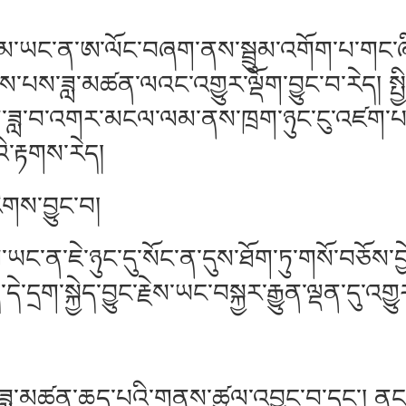
་ན་ཨ་ལོང་བཞག་ནས་སྦྲུམ་འགོག་པ་གང་ཞིག་ཡི
ང་ངེས་པས་ཟླ་མཚན་ལའང་འགྱུར་ལྡོག་བྱུང་བ་རེད། 
ླ་བ་འགར་མངལ་ལམ་ནས་ཁྲག་ཉུང་ངུ་འཛག་པ་ཡིན་
་རྟགས་རེད།
གས་བྱུང་བ།
ན་ཇེ་ཉུང་དུ་སོང་ན་དུས་ཐོག་ཏུ་གསོ་བཅོས་བྱ
་དྲག་སྐྱེད་བྱུང་རྗེས་ཡང་བསྐྱར་རྒྱུན་ལྡན་དུ་འགྱུར
ཟླ་མཚན་ཆད་པའི་གནས་ཚུལ་འབྱུང་བ་དང་། ནང་སྒོ