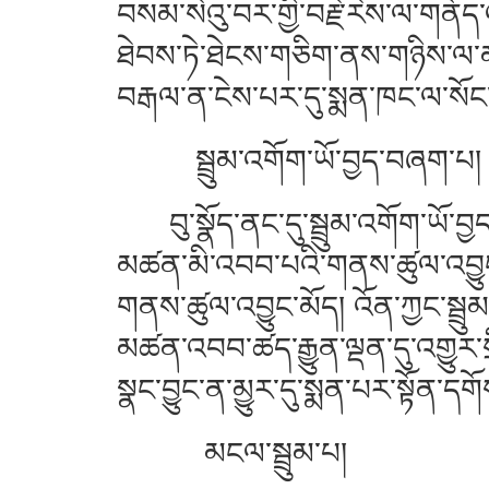
བསམ་སེའུ་བར་གྱི་བརྗེ་རེས་ལ་གནོད་
ཐེབས་ཏེ་ཐེངས་གཅིག་ནས་གཉིས་ལ་མ
བརྒལ་ན་ངེས་པར་དུ་སྨན་ཁང་ལ་སོང
སྦྲུམ་འགོག་ཡོ་བྱད་བཞག་པ
བུ་སྣོད་ནང་དུ་སྦྲུམ་འགོག་ཡོ་བྱད་
མཚན་མི་འབབ་པའི་གནས་ཚུལ་འབྱུང་
གནས་ཚུལ་འབྱུང་མོད། འོན་ཀྱང་སྦྲུམ
མཚན་འབབ་ཚད་རྒྱུན་ལྡན་དུ་འགྱུར་ས
སྣང་བྱུང་ན་མྱུར་དུ་སྨན་པར་སྟོན་དགོ
མངལ་སྦྲུམ་པ།