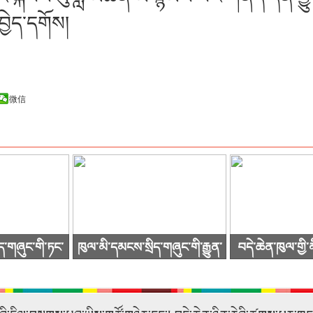
བྱེད་དགོས།
微信
ད་གཞུང་གི་ཏང་
ཁུལ་མི་དམངས་སྲིད་གཞུང་གི་རྒྱུན་
བདེ་ཆེན་ཁུལ་གྱི
འདུ་ཐེངས48པ་
ལས་གྲོས་ཚོགས་ཐེངས་59་པ་
སྒྲིལ་ཡར་ཐོན་ཟླ་
ས།
འཚོགས་པ།
ཚུག