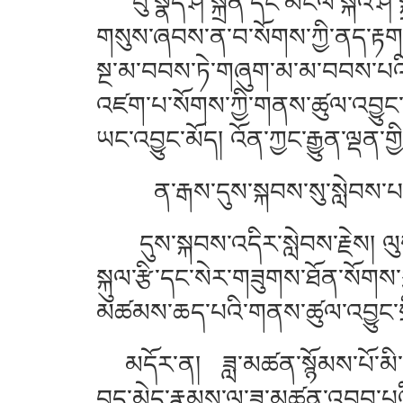
བུ་སྣོད་ཤ་སྐྲན་དང་མངལ་སྐེའི་ཤ་
གསུས་ཞབས་ན་བ་སོགས་ཀྱི་ནད་རྟགས
སྔ་མ་བབས་ཏེ་གཞུག་མ་མ་བབས་པའི
འཛག་པ་སོགས་ཀྱི་གནས་ཚུལ་འབྱུང་བ
ཡང་འབྱུང་མོད། འོན་ཀྱང་རྒྱུན་ལྡན་
ན་རྒས་དུས་སྐབས་སུ་སླེབས་
དུས་སྐབས་འདིར་སླེབས་རྗེས། ལུས་
སྐུལ་རྩི་དང་སེར་གཟུགས་ཐོན་སོགས་ཀྱི
མཚམས་ཆད་པའི་གནས་ཚུལ་འབྱུང་སྲ
མདོར་ན། ཟླ་མཚན་སྙོམས་པོ་མི་ཡོང་
བུད་མེད་རྣམས་ལ་ཟླ་མཚན་འབབ་པའི་ས