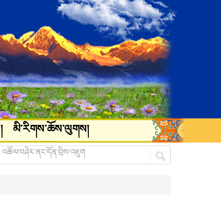
།
མི་རིགས་ཆོས་ལུགས།