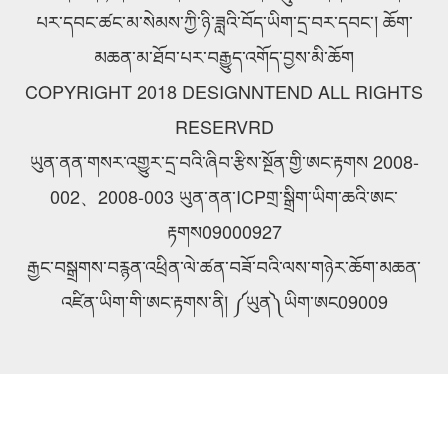
པར་དབང་ཚང་མ་སེམས་ཀྱི་ཉི་ཟླའི་བོད་ཡིག་དྲ་བར་དབང་། ཆོག་
མཆན་མ་ཐོབ་པར་བརྒྱུད་འགོད་བྱས་མི་ཆོག
COPYRIGHT 2018 DESIGNNTEND ALL RIGHTS
RESERVRD
ཡུན་ནན་གསར་འགྱུར་དྲ་བའི་ཞིབ་རྩིས་སྔོན་གྱི་ཨང་རྟགས 2008-
002、2008-003 ཡུན་ནན་ICPགྲ་སྒྲིག་ཡིག་ཆའི་ཨང་
རྟགས09000927
རྒྱང་བསྒྲགས་བརྙན་འཕྲིན་ལེ་ཚན་བཟོ་བའི་ལས་གཉེར་ཆོག་མཆན་
འཛིན་ཡིག་གི་ཨང་རྟགས་ནི། ༼ཡུན༽ཡིག་ཨང09009