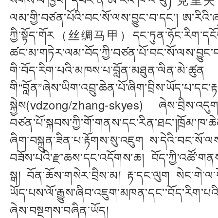
ལམ་གྱི་བཙན་པོའི་བང་སོ་ལས་བྱུང་བ་དང༌། ཨ
ཀྱི་སྟོད་གོར（丝绸马甲）དང་ཏུན་ཧོང་རིག་དངོས
ཚང་མ་གཏེར་ལམ་བོད་ཀྱི་བཙན་པོ་བང་སོ་ལས་བྱུང
གི་བོད་རིག་པའི་མཁས་པ་བློན་མཐུན་ལིན་མེ་
གི“བློན”ཞེས་ཡིག་འབྲུ་ཆེན་པོ་ཞིག་བྲིས་ཡ
སྐྱེས(vdzong/zhang-skyes) ཞེས་བྲིས་འདུག་པ་
བཙན་པོ་སྐབས་ཀྱི་གོ་གནས་དང་རིན་ཐང༌།ཁྲོམ་ཁ་ཆེན
ཞིག་བསྐྲུན་ཟིན་པ་རྟོགས་སུ་འཇུག ས་དེའི་བང་སོ་
བཟོས་པའི་རྫ་ཆས་དང་འདོགས་ཆ། བོད་ཀྱི་འཚོ་གནས
སྒ། བོན་ཆོས་གསེར་བྲིས་མ། རྟ་དང་ལུག སེང་གེ་ལ་ས
ཡོད་པས་ལོ་རྒྱུས་ཞིབ་འཇུག་མཁན་དང་་བོད་
ཞེས་བསྔགས་བཞིན་ཡོད།