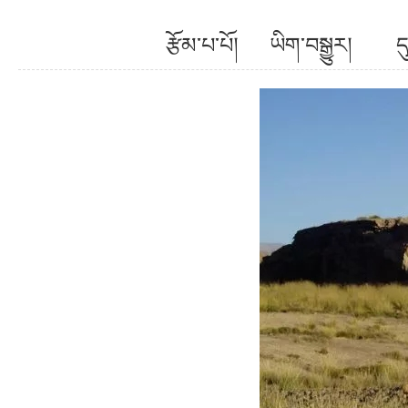
རྩོམ་པ་པོ། ཡིག་བསྒྱུར།