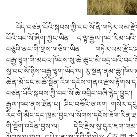
བོད་བཙན་པོའི་སྐབས་ཀྱི་བང་སོ་ནི་གཏེར་ལམ་རྫོང
པོའི་བང་སོ་ཞིག་ཀྱང་ཡིན། ད་ལྟ་རྒྱལ་ཁབ་རིམ་པའི་
བཅུའི་ནང་གི་གྲས་གཅིག་ཡིན། གཏེར་ལམ་རྫོང་ཤར་
བརྒྱ་ལྷག་གི་མངའ་ཁོངས་སུ་ཆེ་ཆུང་མི་འདྲ་བའི་བང་ས
སུ་བང་སོ་ཉིས་བརྒྱ་ལྷག་ཡོད་ལ། རུ་སྔན་ནམ་ཆ
ཆེན་མོ་དང་མཚོ་སྔོན་རིག་དངོས་གནའ་རྫས་རྟོགས་ད
བཙན་པོའི་སྐབས་ཀྱི་བང་སོ་ཆེ་འབྲིང་བཞི་རྙེད་བ
རྒྱལ་ཁབ་ནས་ཐོན་པ། ཤིང་བཟོའི་ཅ་ལག གསེར་དངུལ་གྱི
རིང་གི་མིང་དང་ཁྲམ་བྱང་ལ་སོགས་དངོས་ཟོག་རིན་ཐང
གི་སྔོག་འདོན་བྱས་ལ། དེའི་རྗེས་སུ་དུར་ཇག་གམ
སོགས་ལ་ཁྱབ། དཔེར་ན་ཨ་རིའི་ཁི་ལེ་ཕུ༼克里