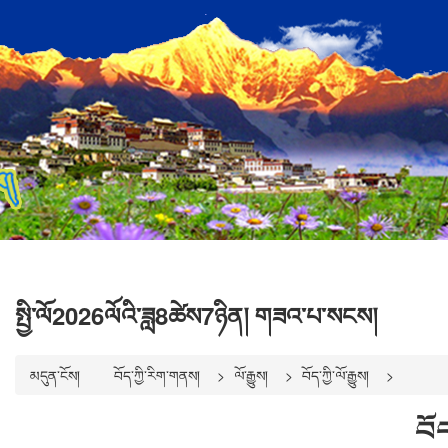
སྤྱི་ལོ2026ལོའི་ཟླ8ཚེས7ཉིན། གཟའ་པ་སངས།
མདུན་ངོས།
བོད་ཀྱི་རིག་གནས།
ལོ་རྒྱུས།
བོད་ཀྱི་ལོ་རྒྱུས།
བོ