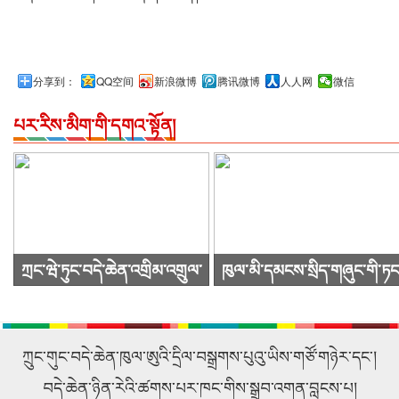
分享到：
QQ空间
新浪微博
腾讯微博
人人网
微信
པར་རིས་མིག་གི་དགའ་སྟོན།
ཀྲང་ཝེ་ཏུང་བདེ་ཆེན་འགྲིམ་འགྲུལ་
ཁུལ་མི་དམངས་སྲིད་གཞུང་གི་ཏང
སྐྱེལ་འདྲེན་ཚོགས་ཁག་ཀུང་སིར་
ཙུའུ་ཡིས་ཚོགས་འདུ་ཐེངས48པ་
ཕེབས་ནས་བརྟག་དཔྱད་གནང་བ།
འཚོགས།
ཀྲུང་གུང་བདེ་ཆེན་ཁུལ་ཨུའི་དྲིལ་བསྒྲགས་པུའུ་ཡིས་གཙོ་གཉེར་དང་།
བདེ་ཆེན་ཉིན་རེའི་ཚགས་པར་ཁང་གིས་སྒྲུབ་འགན་བླངས་པ།