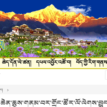
ཆེད་དོན་ལེ་ཚན།
དཔལ་འབྱོར་འཚོ་བ།
བོད་ཀྱི་རིག་གནས
ཚལ།
པར་རིས་ལོངས་སྤྱོད།
ུར།
་ཆེན་ཆུས་གནམ་བར་གྲོང་ཚོར་ལོ་ལེགས་བྱུང་བ