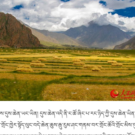
ས་དུས་ཆེན་ཡང་ཡིན། དུས་ཆེན་འདི་ནི་ང་ཚོ་ཞིང་པ་རང་ཉིད་ཀྱི་དུས་ཆེན་ཡིན་
་ས་གྲོང་ཁྱེར་སྟོད་ལུང་བདེ་ཆེན་ཆུས་རྒུ་རུམ་ཤང་གནམ་བར་གྲོང་ཚོའི་གྲོང་མ