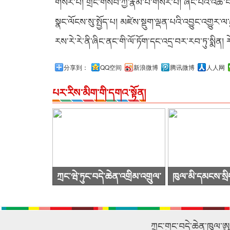
གསར་པ། གྲོང་གསེབ་ཀྱི་རྣམ་པ་གསར་པ། ཞིང་པའི་འཚོ་
སྣང་ལོངས་སུ་སྤྱོད་པ། མཛེས་སྡུག་ལྡན་པའི་འབྱུང་འགྱུར
རས་རེ་རེ་ནི་ཞིང་ནང་གི་ལོ་ཏོག་དང་འདྲ་བར་རབ་ཏུ་སྨིན།
分享到：
QQ空间
新浪微博
腾讯微博
人人网
པར་རིས་མིག་གི་དགའ་སྟོན།
ཀྲང་ཝེ་ཏུང་བདེ་ཆེན་འགྲིམ་འགྲུལ་
ཁུལ་མི་དམངས་སྲི
སྐྱེལ་འདྲེན་ཚོགས་ཁག་ཀུང་སིར་
ཙུའུ་ཡིས་ཚོགས་
ཕེབས་ནས་བརྟག་དཔྱད་གནང་བ།
འཚོག
ཀྲུང་གུང་བདེ་ཆེན་ཁུལ་ཨ