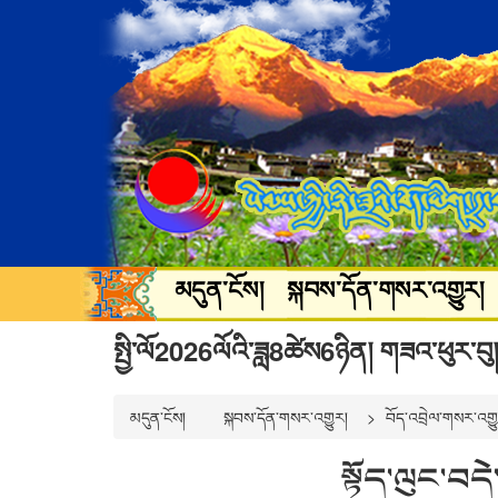
མདུན་ངོས།
སྐབས་དོན་གསར་འགྱུར།
སྐྱེ་ཁམས་ཡུལ་སྐོར།
སྒྲ་བརྙན་དགའ་
སྤྱི་ལོ2026ལོའི་ཟླ8ཚེས6ཉིན། གཟའ་ཕུར་བུ།
མདུན་ངོས།
སྐབས་དོན་གསར་འགྱུར།
བོད་འབྲེལ་གསར་འགྱ
སྟོད་ལུང་བདེ