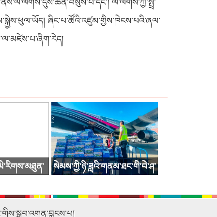
ལོ་ལེགས་དུས་ཆེན་བསུས་པ་དང་། ལོ་ལེགས་ཀྱི་སྤྲོ་
་སྐྱེས་ཕུལ་ཡོད། ཞིང་པ་ཚོའི་འཛུམ་གྱིས་ཁེངས་པའི་ཞལ་
ིག་ལ་མཛེས་པ་ཞིག་རེད།
་མི་རིགས་མཐུན་
སེམས་ཀྱི་ཉི་ཟླའི་གནམ་ཐང་གི་བེ་ཤ་
བ་ཐེངས་15པ་འགོ་
ཟོག་འདྲེན་གནམ་གྲུ་སྐྱེལ་འདྲེན་ལ་ལོ་
ས།
རྒྱུས་རང་བཞིན་གྱི་ཚད་བརྒལ་བྱུང་
ང་གིས་སྒྲུབ་འགན་བླངས་པ།