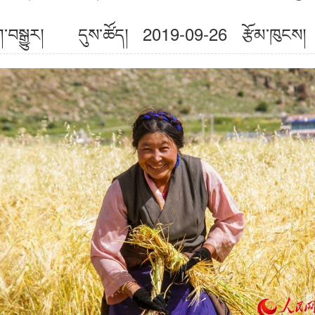
ིག་བསྒྱུར། དུས་ཚོད། 2019-09-26
རྩོམ་ཁུངས།