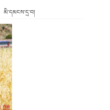
 མི་དམངས་དྲ་བ།