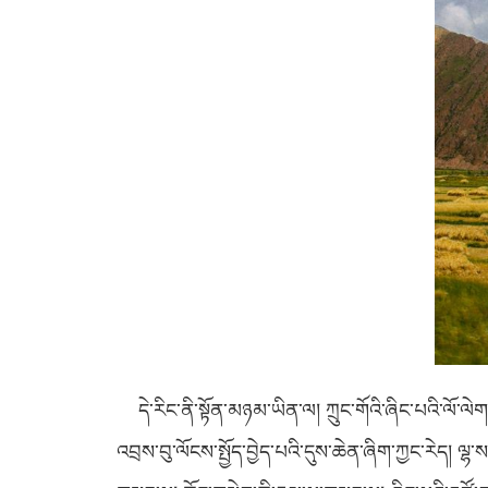
དེ་རིང་ནི་སྟོན་མཉམ་ཡིན་ལ། ཀྲུང་གོའི་ཞིང་པའི་ལོ་ལེག
འབྲས་བུ་ལོངས་སྤྱོད་བྱེད་པའི་དུས་ཆེན་ཞིག་ཀྱང་རེད། ལྷ