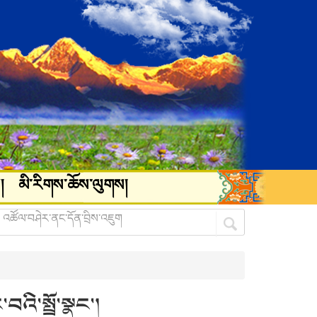
།
མི་རིགས་ཆོས་ལུགས།
འི་སྤྲོ་སྣང་།