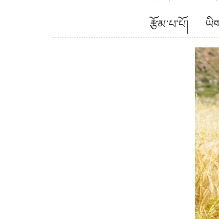
རྩོམ་པ་པོ། ཡ