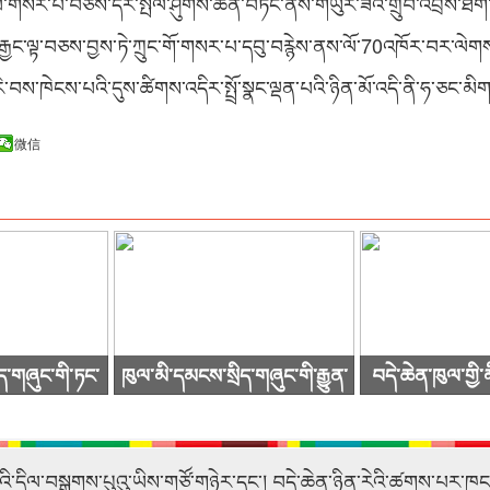
བ་གསར་པ་བཅས་དར་སྤེལ་ཤུགས་ཆེན་བཏང་ནས་གཡུར་ཟའི་གྲུབ་འབྲས་ཐོག་ནས་
་ལ་རྒྱང་ལྟ་བཅས་བྱས་ཏེ་ཀྲུང་གོ་གསར་པ་དབུ་བརྙེས་ནས་ལོ་70འཁོར་བར་ལེགས
 རེ་བས་ཁེངས་པའི་དུས་ཚིགས་འདིར་སྤྲོ་སྣང་ལྡན་པའི་ཉིན་མོ་འདི་ནི་ཧ་ཅང་མ
微信
ད་གཞུང་གི་ཏང་
ཁུལ་མི་དམངས་སྲིད་གཞུང་གི་རྒྱུན་
བདེ་ཆེན་ཁུལ་གྱི
འདུ་ཐེངས48པ་
ལས་གྲོས་ཚོགས་ཐེངས་59་པ་
སྒྲིལ་ཡར་ཐོན་ཟླ་
ས།
འཚོགས་པ།
ཚུག
ུའི་དྲིལ་བསྒྲགས་པུའུ་ཡིས་གཙོ་གཉེར་དང་། བདེ་ཆེན་ཉིན་རེའི་ཚགས་པར་ཁ