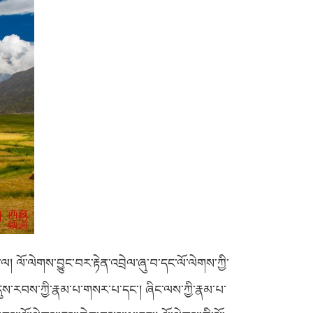
ལ། ལོ་ལེགས་བྱུང་བར་རྟེན་འབྲེལ་ཞུ་བ་དང་ལོ་ལེགས་ཀྱི་
ིས་དུས་རབས་ཀྱི་རྣམ་པ་གསར་པ་དང་། ཞིང་ལས་ཀྱི་རྣམ་པ་