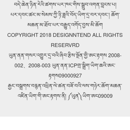
བདེ་ཆེན་ཉིན་རེའི་ཚགས་པར་ཁང་གིས་སྒྲུབ་འགན་བླངས་པ།
པར་དབང་ཚང་མ་སེམས་ཀྱི་ཉི་ཟླའི་བོད་ཡིག་དྲ་བར་དབང་། ཆོག་
མཆན་མ་ཐོབ་པར་བརྒྱུད་འགོད་བྱས་མི་ཆོག
COPYRIGHT 2018 DESIGNNTEND ALL RIGHTS
RESERVRD
ཡུན་ནན་གསར་འགྱུར་དྲ་བའི་ཞིབ་རྩིས་སྔོན་གྱི་ཨང་རྟགས 2008-
002、2008-003 ཡུན་ནན་ICPགྲ་སྒྲིག་ཡིག་ཆའི་ཨང་
རྟགས09000927
རྒྱང་བསྒྲགས་བརྙན་འཕྲིན་ལེ་ཚན་བཟོ་བའི་ལས་གཉེར་ཆོག་མཆན་
འཛིན་ཡིག་གི་ཨང་རྟགས་ནི། ༼ཡུན༽ཡིག་ཨང09009