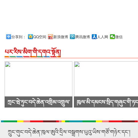
分享到：
QQ空间
新浪微博
腾讯微博
人人网
微信
པར་རིས་མིག་གི་དགའ་སྟོན།
ཀྲང་ཝེ་ཏུང་བདེ་ཆེན་འགྲིམ་འགྲུལ་
ཁུལ་མི་དམངས་སྲིད་གཞུང་གི་ཏང
སྐྱེལ་འདྲེན་ཚོགས་ཁག་ཀུང་སིར་
ཙུའུ་ཡིས་ཚོགས་འདུ་ཐེངས48པ་
ཕེབས་ནས་བརྟག་དཔྱད་གནང་བ།
འཚོགས།
ཀྲུང་གུང་བདེ་ཆེན་ཁུལ་ཨུའི་དྲིལ་བསྒྲགས་པུའུ་ཡིས་གཙོ་གཉེར་དང་།