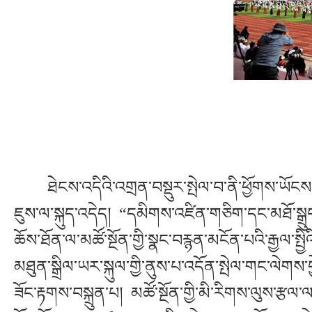
ཐེངས་འདིའི་འགྲན་བསྡུར་སྤེལ་བ་ནི་ཕྱོགས་ཡོངས་ན
ཇུས་ལ་སྐུད་འདེད། “དམིགས་འཛིན་གཅིག་དང་མཐོ་སྒྲུབ་ག
ཆོས་ཐོན་ལ་མཚོ་སྔོན་གྱི་སྣང་བརྙན་མངོན་པའི་རྒྱལ་སྤྱིའི
མཐུན་སྒྲིལ་ཡར་སྐུལ་གྱི་ནུས་པ་འདོན་སྤེལ་གང་ལེགས་བ
ཟོང་རྟགས་བསྐྲུན་པ། མཚོ་སྔོན་གྱི་མི་རིགས་ལུས་རྩལ