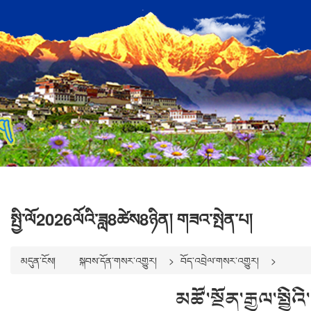
སྤྱི་ལོ2026ལོའི་ཟླ8ཚེས8ཉིན། གཟའ་སྤེན་པ།
མདུན་ངོས།
སྐབས་དོན་གསར་འགྱུར།
བོད་འབྲེལ་གསར་འགྱུར།
མཚོ་སྔོན་རྒྱལ་སྤྱ