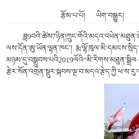
རྩོམ་པ་པོ། ཡིག་བསྒྱུར
ཟླ9བའི་ཚེས7ཉིན།ཀྲུང་གོའི་མདའ་འཕེན་མཐུན་ཚོགས
ལས་དོན་ཨུ་ཡོན་ལྷན་ཁང་། རྨ་ལྷོ་ཁུལ་མི་དམངས་སྲི
མཉམ་དུ་བསྒྲུབས་པའི2019ལོའི“མི་རིགས་མཐུན་སྒྲིལ·ག
རྩེར་སོན་འགྲན་སྡུར་སྐབས་ལྔ་བ་མདའ་རྩེད་ཀྱི་ཕ་ས་