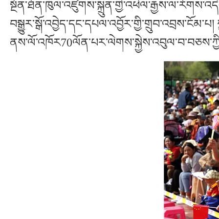
སྔོན་ཐོན་ཁུལ་འཛུགས་སྐྲུན་གྱི་འཕེལ་རྒྱས་ལ་རོགས
བསྒྱུར་སྒོ་འབྱེད་དང་དཔལ་འབྱོར་གྱི་གྲུབ་འབྲས་ངོམ
ནས་ལོ་འཁོར70ལོན་པར་ལེགས་སྐྱེས་འབུལ་བ་བཅས་ཀྱི