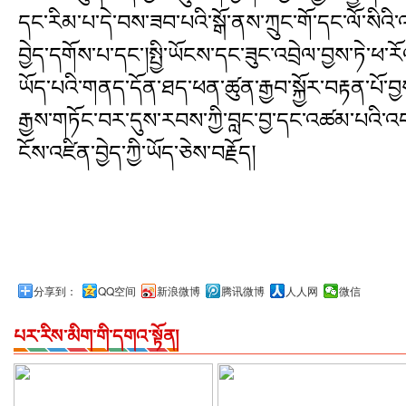
དང་རིམ་པ་དེ་བས་ཟབ་པའི་སྒོ་ནས་ཀྲུང་གོ་དང་ལོ་སིའི
བྱེད་དགོས་པ་དང་།སྤྱི་ཡོངས་དང་ཟུང་འབྲེལ་བྱས་ཏེ་
ཡོད་པའི་གནད་དོན་ཐད་ཕན་ཚུན་རྒྱབ་སྐྱོར་བརྟན་པོ་བྱ
རྒྱས་གཏོང་བར་དུས་རབས་ཀྱི་བླང་བྱ་དང་འཚམ་པའི
ངོས་འཛིན་བྱེད་ཀྱི་ཡོད་ཅེས་བརྗོད།
分享到：
QQ空间
新浪微博
腾讯微博
人人网
微信
པར་རིས་མིག་གི་དགའ་སྟོན།