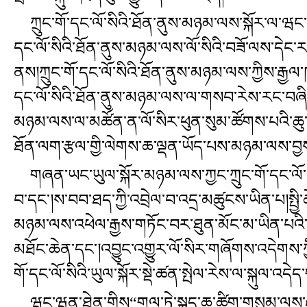
ཀྲུང་གོ་དང་ལོ་སིའི་ཐོན་ནུས་མཉམ་ལས་སྐོར་ལ་ཝང་ཝུ
དང་ལོ་སིའི་ཐོན་ནུས་མཉམ་ལས་ལོ་སིའི་བཟོ་ལས་དེང
ནས།ཀྲུང་གོ་དང་ལོ་སིའི་ཐོན་ནུས་མཉམ་ལས་ཀྱིས་རྒྱ
དང་ལོ་སིའི་ཐོན་ནུས་མཉམ་ལས་ལ་གསབ་རེས་རང་བཞིན་ཧ་
མཉམ་ལས་ལ་མཚོན་ན་ལོ་སིར་ཕུན་སུམ་ཚོགས་པའི་ཆུ་གློ
ཐོན་ལག་རྩལ་གྱི་ལེགས་ཆ་ལྡན་ཡོད་པས་མཉམ་ལས་བྱས
གཞན་ཡང་ཡུལ་སྐོར་མཉམ་ལས་ཀྱང་ཀྲུང་གོ་དང་ལོ་སིའི་ད
བ་དང་།ས་བབ་ཐད་ཀྱི་འབྲེལ་བ་འདྲ་མཚུངས་ཡིན་པ།སྤྱ
མཉམ་ལས་འཕེལ་རྒྱས་གཏོང་བར་ཐུན་མོང་མ་ཡིན་པའི་ཆ་རྐ
མཐོང་ཆེན་དང་།འབྱུང་འགྱུར་ལོ་སིར་གཞོགས་འདེགས་ཀྱི
གོ་དང་ལོ་སིའི་ཡུལ་སྐོར་སྡེ་ཚན་སྤེལ་རེས་ལ་སྐུལ་འདེ
ཝང་ཝུན་ཐེན་གྱིས“གལ་ཏེ་སྐད་ཆ་ཚིག་གསུམ་ལས་རྒྱལ་