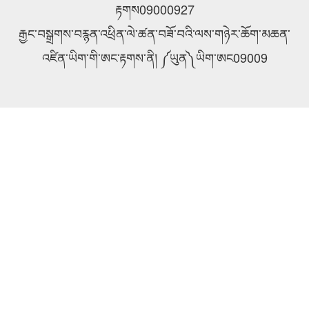
རྟགས09000927
རྒྱང་བསྒྲགས་བརྙན་འཕྲིན་ལེ་ཚན་བཟོ་བའི་ལས་གཉེར་ཆོག་མཆན་
འཛིན་ཡིག་གི་ཨང་རྟགས་ནི། ༼ཡུན༽ཡིག་ཨང09009