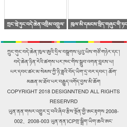
ཀྲང་ཝེ་ཏུང་བདེ་ཆེན་འགྲིམ་འགྲུལ་
ཁུལ་མི་དམངས་སྲིད་གཞུང་གི་ཏང
སྐྱེལ་འདྲེན་ཚོགས་ཁག་ཀུང་སིར་
ཙུའུ་ཡིས་ཚོགས་འདུ་ཐེངས48པ་
ཕེབས་ནས་བརྟག་དཔྱད་གནང་བ།
འཚོགས།
ཀྲུང་གུང་བདེ་ཆེན་ཁུལ་ཨུའི་དྲིལ་བསྒྲགས་པུའུ་ཡིས་གཙོ་གཉེར་དང་།
བདེ་ཆེན་ཉིན་རེའི་ཚགས་པར་ཁང་གིས་སྒྲུབ་འགན་བླངས་པ།
པར་དབང་ཚང་མ་སེམས་ཀྱི་ཉི་ཟླའི་བོད་ཡིག་དྲ་བར་དབང་། ཆོག་
མཆན་མ་ཐོབ་པར་བརྒྱུད་འགོད་བྱས་མི་ཆོག
COPYRIGHT 2018 DESIGNNTEND ALL RIGHTS
RESERVRD
ཡུན་ནན་གསར་འགྱུར་དྲ་བའི་ཞིབ་རྩིས་སྔོན་གྱི་ཨང་རྟགས 2008-
002、2008-003 ཡུན་ནན་ICPགྲ་སྒྲིག་ཡིག་ཆའི་ཨང་