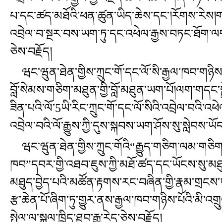
པ་དང་ཚད་མཐོའི་ཕན་ཚུན་ཡིད་ཆེས་དང་།རོགས་རེས།གཉི
འབྲེལ་བ་སྔར་བས་ཡག་ཏུ་དང་འཕེལ་རྒྱས་བཏང་ཐོག་ལག་
ཅེས་བརྗོད།
ཝང་ཝུན་ཐེན་གྱིས་ཀྲུང་གོ་དང་ལོ་སི་རྒྱལ་ཁབ་གཉིས་པ
བློ་སེམས་གཅིག་མཐུན་གྱི་བློ་མཐུན་ཡག་པོ།ལག་གདང་
ཟིན་པའི་ལོ་5ཡི་རིང་ཀྲུང་གོ་དང་ལོ་སིའི་འབྲེལ་བའི་འ
འབྲེལ་བའི་ལོ་རྒྱུས་ཀྱི་དུས་སྐབས་ཡག་ཤོས་སུ་སླེབས་
ཝང་ཝུན་ཐེན་གྱིས་ཀྲུང་གོའི“རྒྱུད་གཅིག་ལམ་གཅིག”
ཁབ”དབར་གྱི་འཐབ་ཇུས་ཀྱི་མཐོ་ཚད་དང་ཡོངས་སུ་མཐུན་
མཐུད་བྱེད་པའི་མཚོན་རྟགས་རང་བཞིན་གྱི་རྣམ་གྲངས་ཡ
རྩ་ཆེན་པོ་ཞིག་ཏུ་གྱུར་ནས་རྒྱལ་ཁབ་གཉིས་པོའི་མི་འ
སྤེལ་ལ་སྐུལ་ཁྲིད་ཐུབ་རྒྱུ་རེད་ཅེས་བརྗོད།