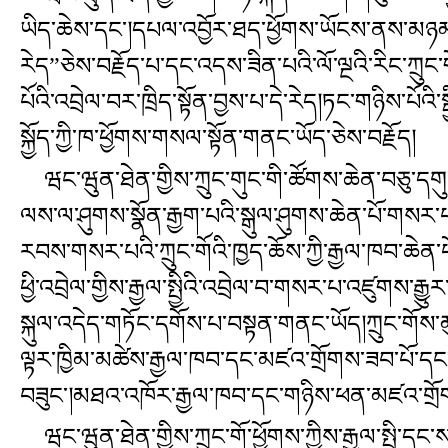
ཡིད་ཆེས་དང་།དཔལ་འབྱོར་ཐད་ཕྱོགས་ཡོངས་ནས་མཉམ་ལ
རེད”ཅེས་བརྗོད་པ་དང་འདས་ཟིན་པའི་ལོ་ལྔའི་རིང་ཀྲུང་
པོའི་འབྲེལ་བར་ཁྲིད་སྟོན་བྱས་པ་དེ་རེད།ཏང་གཉིས་པོའི
སྐྱོད་ཀྱི་ཁ་ཕྱོགས་གསལ་སྟོན་གནང་ཡོད་ཅེས་བརྗོད།
ཝང་ཝུན་ཐེན་གྱིས་ཀྲུང་གུང་གི་ཚོགས་ཆེན་བཅུ་དགུ
ལས་ལ་ཤུགས་སྣོན་རྒྱག་པའི་སྒུལ་ཤུགས་ཆེན་པོ་གསར་པ་བ
རབས་གསར་པའི་ཀྲུང་གོའི་ཁྱད་ཆོས་ཀྱི་རྒྱལ་ཁབ་ཆེན་པོ
ཕྱི་འབྲེལ་གྱིས་རྒྱལ་སྤྱིའི་འབྲེལ་བ་གསར་པ་འཛུགས་རྒ
སྐུལ་འདེད་གཏོང་དགོས་པ་བསྟན་གནང་ཡོད།ཀྲུང་གོས་
ལྟར་ཁྱིམ་མཚེས་རྒྱལ་ཁབ་དང་མཛའ་གྲོགས་ཟབ་པོ་དང་ཁ
བཟུང་།མཐའ་འཁོར་རྒྱལ་ཁབ་དང་གཉིས་ཕན་མཛའ་གྲོགས་འ
ཝང་ཝུན་ཐེན་གྱིས་ཀྲུང་གོ་ཕྱོགས་ཀྱིས་རྒྱལ་སྤྱི་དང་ས་