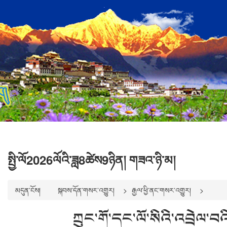
སྤྱི་ལོ2026ལོའི་ཟླ8ཚེས9ཉིན། གཟའ་ཉི་མ།
མདུན་ངོས།
སྐབས་དོན་གསར་འགྱུར།
རྒྱལ་ཕྱི་ནང་གསར་འགྱུར།
ཀྲུང་གོ་དང་ལོ་སིའི་འབྲེལ་བའ