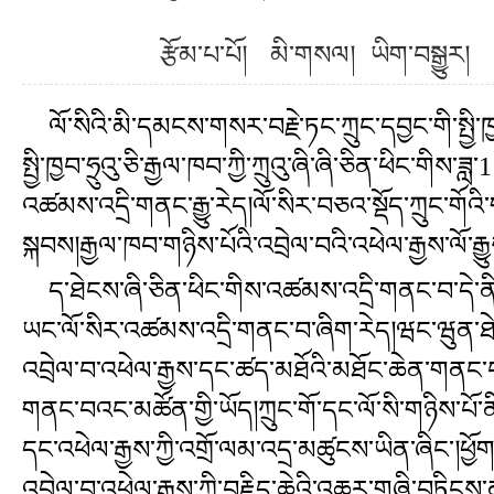
རྩོམ་པ་པོ། མི་གསལ། ཡིག་བསྒ
ལོ་སིའི་མི་དམངས་གསར་བརྗེ་ཏང་ཀྲུང་དབྱང་གི་སྤྱི་ཁྱབ་
སྤྱི་ཁྱབ་ཧྲུའུ་ཅི་རྒྱལ་ཁབ་ཀྱི་ཀྲུའུ་ཞི་ཞི་ཅིན་ཕིང་
འཚམས་འདྲི་གནང་རྒྱུ་རེད།ལོ་སིར་བཅའ་སྡོད་ཀྲུང་གོའི
སྐབས།རྒྱལ་ཁབ་གཉིས་པོའི་འབྲེལ་བའི་འཕེལ་རྒྱས་ལོ་རྒྱ
ད་ཐེངས་ཞི་ཅིན་ཕིང་གིས་འཚམས་འདྲི་གནང་བ་དེ་ནི་ཀྲུ
ཡང་ལོ་སིར་འཚམས་འདྲི་གནང་བ་ཞིག་རེད།ཝང་ཝུན་ཐེན་ག
འབྲེལ་བ་འཕེལ་རྒྱས་དང་ཚད་མཐོའི་མཐོང་ཆེན་གནང་བ་མཚ
གནང་བའང་མཚོན་གྱི་ཡོད།ཀྲུང་གོ་དང་ལོ་སི་གཉིས་པོ
དང་འཕེལ་རྒྱས་ཀྱི་འགྲོ་ལམ་འདྲ་མཚུངས་ཡིན་ཞིང་།ཕ
འབྲེལ་བ་འཕེལ་རྒྱས་ཀྱི་བརྗིད་ཆེའི་འཆར་གཞི་བཏིང