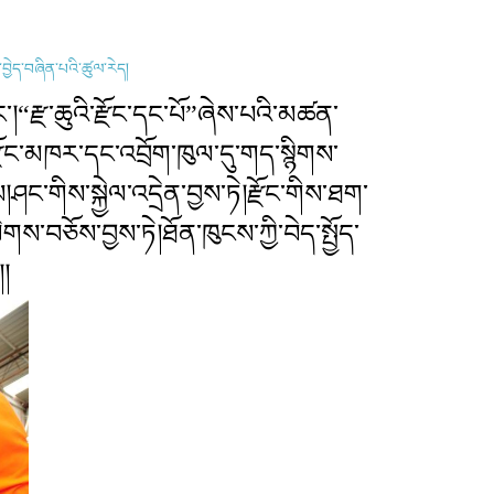
ན་བྱེད་བཞིན་པའི་ཚུལ་རེད།
ཅིང་།“རྫ་ཆུའི་རྫོང་དང་པོ”ཞེས་པའི་མཚན་
།རྫོང་མཁར་དང་འབྲོག་ཁུལ་དུ་གད་སྙིགས་
ཤང་གིས་སྐྱེལ་འདྲེན་བྱས་ཏེ།རྫོང་གིས་ཐག་
བཅོས་བྱས་ཏེ།ཐོན་ཁུངས་ཀྱི་བེད་སྤྱོད་
།