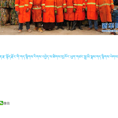
ིན་རྫ་སྟོད་རྫོང་གི་གད་སྙིགས་རིགས་འབྱེད་ས་ཚིགས་སུ་ཁོར་ཡུག་གཙང་སྦྲ་མི་སྣས་གད་སྙིགས་ལེགས་ས
微信