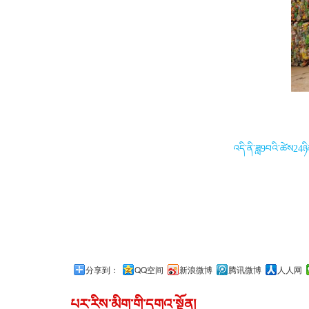
འདི་ནི་ཟླ
9
བའི་ཚེས
24
ཉ
分享到：
QQ空间
新浪微博
腾讯微博
人人网
པར་རིས་མིག་གི་དགའ་སྟོན།