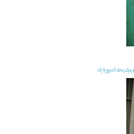
འདི་ནི་ཟླ9བའི་ཚེས24ཉིན་