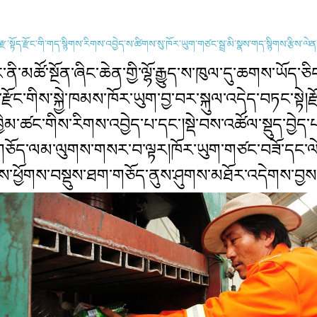
རྫ་སྟོད་རྫོང་གི་གད་སྙིགས་རིགས་འབྱེད་ས་ཚིགས་སུ་ཁོར་ཡུག་གཙང་སྦྲ་མི་སྣས་གད་སྙིགས་རྩིས་ལེ
ོང་ནི་མཚོ་སྔོན་ཞིང་ཆེན་གྱི་ལྷོ་རྒྱུད་ས་ཁུལ་དུ་ཆགས་ཡོད་
ད་རྫོང་གིས་སྐྱེ་ཁམས་ཁོར་ཡུག་བྱ་བར་སྐུལ་འདེད་བཏང་སྟེ
ིམ་ཚང་གིས་རིགས་འབྱེད་པ་དང་།སྡེ་བས་འཚོལ་སྡུད་བྱེད་པ།
གཅོད་ལམ་ལུགས་གསར་བ་ལྟར།ཁོར་ཡུག་གཙང་བཟོ་དང་ལེགས་
ས་ཕྱོགས་བསྡུས་ཐག་གཅོད་ནུས་ཤུགས་མཐོར་འདེགས་བྱས།