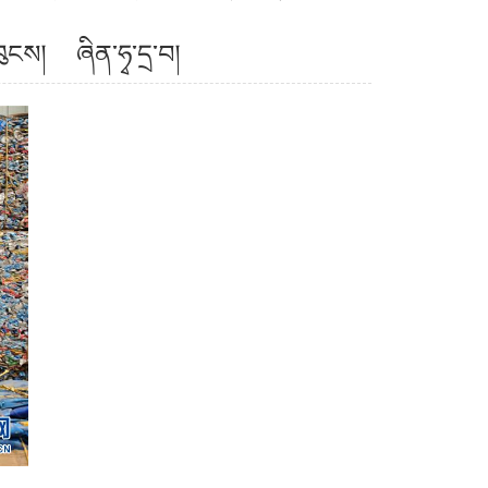
ཁུངས། ཞིན་ཧྭ་དྲ་བ།