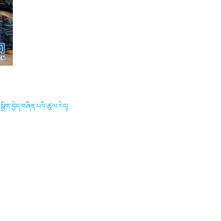
ྒྲིག་བྱེད་བཞིན་པའི་ཚུལ་རེད།