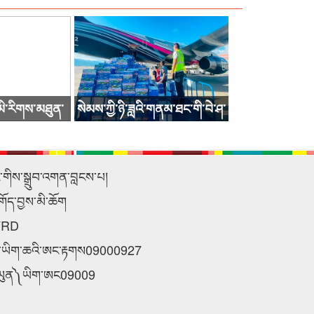
་མི་རིགས་མཐུན་
སེམས་ཀྱི་ཉི་ཟླའི་གནམ་ཐང་གི་བེ་ཤ་
བ་ཐེངས་15པ་འགོ་
ཟོག་འདྲེན་གནམ་གྲུ་སྐྱེལ་འདྲེན་ལ་ལོ་
ས།
རྒྱུས་རང་བཞིན་གྱི་ཚད་བརྒལ་བྱུང་
ང་གིས་སྒྲུབ་འགན་བླངས་པ།
བ།
གོད་བྱས་མི་ཆོག
VRD
ྲིག་ཡིག་ཆའི་ཨང་རྟགས09000927
། ༼ཡུན༽ཡིག་ཨང09009