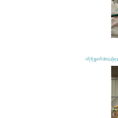
འདི་ནི་ཟླ9བའི་ཚེས24ཉིན་ར