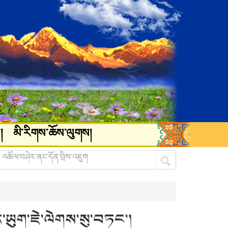
།
མི་རིགས་ཆོས་ལུགས།
་ཡུག་ཇེ་ལེགས་སུ་བཏང་།