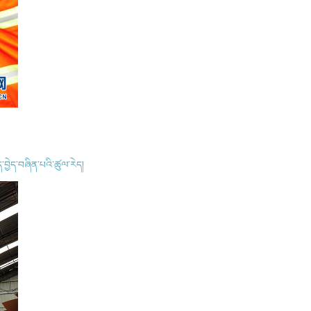
ད་བྱེད་བཞིན་པའི་ཚུལ་རེད།