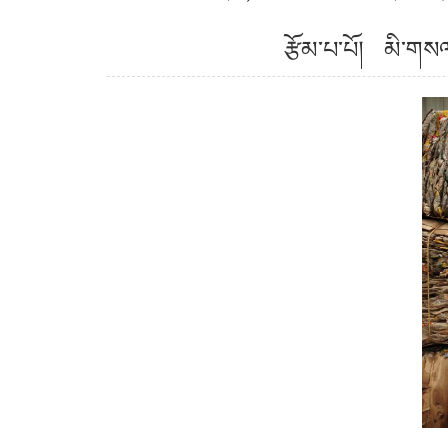
རྩོམ་པ་པོ། མི་