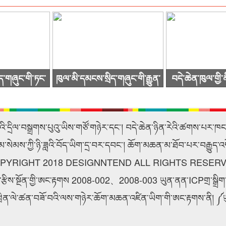
ད་གཞུང་གི་ཏང་
ཁུལ་མི་དམངས་སྲིད་གཞུང་གི་རྒྱུན་
བདེ་ཆེན་ཁུལ་གྱི
འདུ་ཐེངས48པ་
ལས་གྲོས་ཚོགས་ཐེངས་59་པ་
སྒྲིལ་ཡར་ཐོན་ཟླ་
ས།
འཚོགས་པ།
ཚུག
ུའི་དྲིལ་བསྒྲགས་པུའུ་ཡིས་གཙོ་གཉེར་དང་། བདེ་ཆེན་ཉིན་རེའི་ཚགས་པར་ཁ
ེམས་ཀྱི་ཉི་ཟླའི་བོད་ཡིག་དྲ་བར་དབང་། ཆོག་མཆན་མ་ཐོབ་པར་བརྒྱུད་འ
PYRIGHT 2018 DESIGNNTEND ALL RIGHTS RESER
བ་རྩིས་སྔོན་གྱི་ཨང་རྟགས 2008-002、2008-003 ཡུན་ནན་ICPགྲ་སྒ
འཕྲིན་ལེ་ཚན་བཟོ་བའི་ལས་གཉེར་ཆོག་མཆན་འཛིན་ཡིག་གི་ཨང་རྟགས་ནི