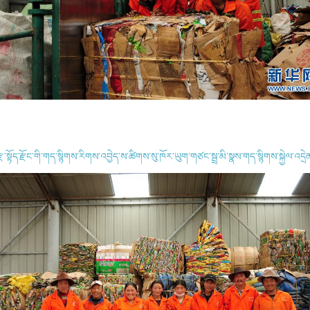
ྫ་སྟོད་རྫོང་གི་གད་སྙིགས་རིགས་འབྱེད་ས་ཚིགས་སུ་ཁོར་ཡུག་གཙང་སྦྲ་མི་སྣས་གད་སྙིགས་སྐྱེལ་འདྲ