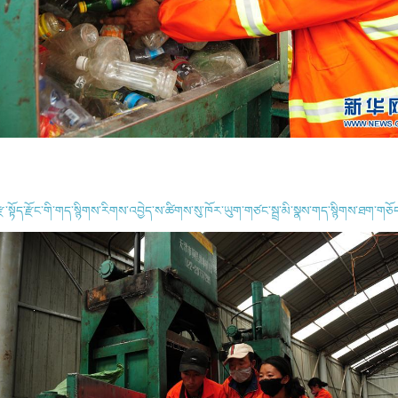
རྫ་སྟོད་རྫོང་གི་གད་སྙིགས་རིགས་འབྱེད་ས་ཚིགས་སུ་ཁོར་ཡུག་གཙང་སྦྲ་མི་སྣས་གད་སྙིགས་ཐག་གཅོ