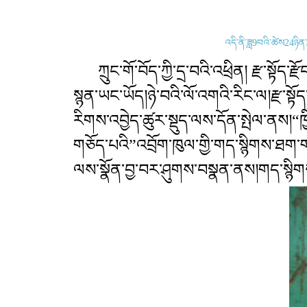
འདི་ནི་ཟླ9བའི་ཚེས24ཉིན་
ཀྲུང་གོ་བོད་ཀྱི་དྲ་བའི་འཕྲིན། རྫ་སྟོད་རྫ
སྙན་ཡང་ཡོད།ཉེ་བའི་ལོ་འགའི་རིང་ལ།རྫ་སྟོ
རིགས་འབྱེད་ཚུར་སྡུད་ལས་དོན་སྤེལ་ནས།“ཁྱ
གཅོད་པའི”འབྲོག་ཁུལ་གྱི་གད་སྙིགས་ཐག་
ལས་སྣོན་བྱ་བར་ཤུགས་བསྣན་ནས།གད་སྙིག