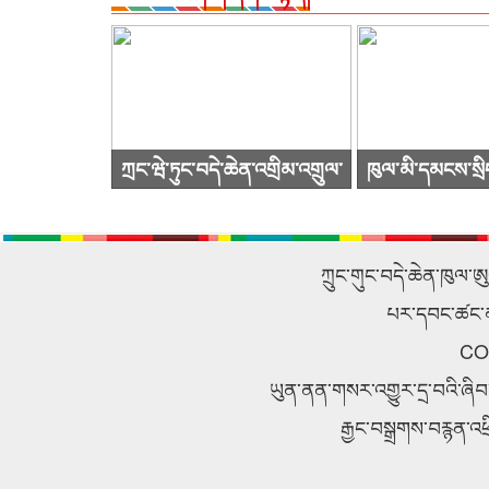
ཀྲང་ཝེ་ཏུང་བདེ་ཆེན་འགྲིམ་འགྲུལ་
ཁུལ་མི་དམངས་སྲི
སྐྱེལ་འདྲེན་ཚོགས་ཁག་ཀུང་སིར་
ཙུའུ་ཡིས་ཚོགས་
ཕེབས་ནས་བརྟག་དཔྱད་གནང་བ།
འཚོག
ཀྲུང་གུང་བདེ་ཆེན་ཁུལ་ཨ
པར་དབང་ཚང་མ་ས
CO
ཡུན་ནན་གསར་འགྱུར་དྲ་བའི་ཞི
རྒྱང་བསྒྲགས་བརྙན་