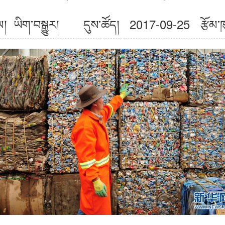
གསལ། ཡིག་བསྒྱུར། དུས་ཚོད། 2017-09-25
རྩོམ་