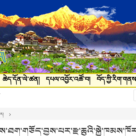
ཆེད་དོན་ལེ་ཚན།
དཔལ་འབྱོར་འཚོ་བ།
བོད་ཀྱི་རིག་གནས
ཚལ།
པར་རིས་ལོངས་སྤྱོད།
ུར།
ས་ཐག་གཅོད་བྱས་པར་རྫ་ཆུའི་སྐྱེ་ཁམས་ཁོར