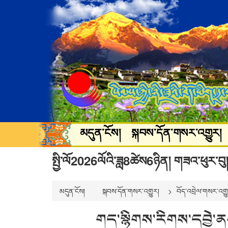
མདུན་ངོས།
སྐབས་དོན་གསར་འགྱུར།
སྐྱེ་ཁམས་ཡུལ་སྐོར།
སྒྲ་བརྙན་དགའ་
སྤྱི་ལོ2026ལོའི་ཟླ8ཚེས6ཉིན། གཟའ་ཕུར་བུ།
མདུན་ངོས།
སྐབས་དོན་གསར་འགྱུར།
བོད་འབྲེལ་གསར་འགྱ
གད་སྙིགས་རིགས་དབྱེ་ན