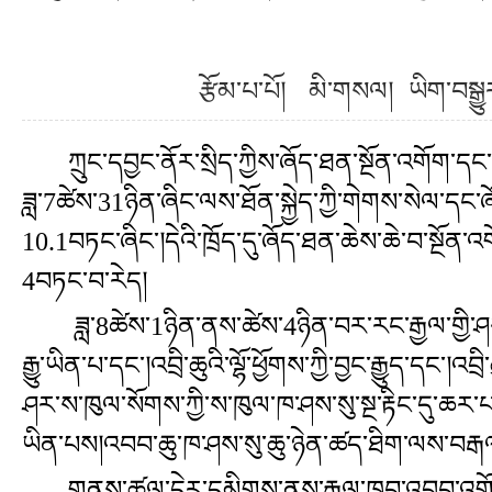
རྩོམ་པ་པོ། མི་གསལ། ཡིག་
ཀྲུང་དབྱང་ནོར་སྲིད་ཀྱིས་ཞོད་ཐན་སྔོན་འགོག་དང
ཟླ་7ཚེས་31ཉིན་ཞིང་ལས་ཐོན་སྐྱེད་ཀྱི་གེགས་སེལ་དང
10.1བཏང་ཞིང་།དེའི་ཁྲོད་དུ་ཞོད་ཐན་ཆེས་ཆེ་བ་སྔོན་འ
4བཏང་བ་རེད།
ཟླ་8ཚེས་1ཉིན་ནས་ཚེས་4ཉིན་བར་རང་རྒྱལ་གྱི་ཤར་ར
རྒྱུ་ཡིན་པ་དང་།འབྲི་ཆུའི་ལྷོ་ཕྱོགས་ཀྱི་བྱང་རྒྱུད་དང་།འབྲ
ཤར་ས་ཁུལ་སོགས་ཀྱི་ས་ཁུལ་ཁ་ཤས་སུ་སྔ་རྟིང་དུ་ཆར་
ཡིན་པས།འབབ་ཆུ་ཁ་ཤས་སུ་ཆུ་ཉེན་ཚད་ཐིག་ལས་བརྒལ་བ
གནས་ཚུལ་དེར་དམིགས་ནས་རྒྱལ་ཁབ་འབྲུབ་འགོག་ཐན་