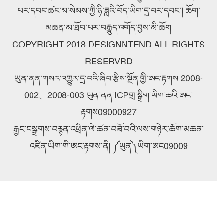
པར་དབང་ཚང་མ་སེམས་ཀྱི་ཉི་ཟླའི་བོད་ཡིག་དྲ་བར་དབང་། ཆོག་
མཆན་མ་ཐོབ་པར་བརྒྱུད་འགོད་བྱས་མི་ཆོག
COPYRIGHT 2018 DESIGNNTEND ALL RIGHTS
RESERVRD
ཡུན་ནན་གསར་འགྱུར་དྲ་བའི་ཞིབ་རྩིས་སྔོན་གྱི་ཨང་རྟགས 2008-
002、2008-003 ཡུན་ནན་ICPགྲ་སྒྲིག་ཡིག་ཆའི་ཨང་
རྟགས09000927
རྒྱང་བསྒྲགས་བརྙན་འཕྲིན་ལེ་ཚན་བཟོ་བའི་ལས་གཉེར་ཆོག་མཆན་
འཛིན་ཡིག་གི་ཨང་རྟགས་ནི། ༼ཡུན༽ཡིག་ཨང09009