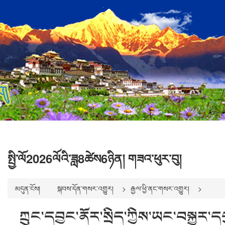
སྤྱི་ལོ2026ལོའི་ཟླ8ཚེས6ཉིན། གཟའ་ཕུར་བུ།
མདུན་ངོས།
སྐབས་དོན་གསར་འགྱུར།
རྒྱལ་ཕྱི་ནང་གསར་འགྱུར།
ཀྲུང་དབྱང་ནོར་སྲིད་ཀྱིས་ཡང་བསྐྱར