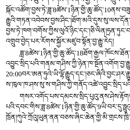
སྐོང་འཚོག་བྱས་ཏེ་ཟླ་8ཚེས་1ཉིན་གྱི་ཆུ་ཚོད་10ནས
རྒྱུའི་གཏན་འབེབས་བྱས་ཤིང་།ཐོག་མའི་དུས་སུ་ལས་ད
བྱས་ཏེ་ཁག་བགོས་ཀྱིས་ལུའོ་ཉིང་དང་།ཅི་ལིན།ཧྲན་ཏུང
འགྲུབ་བྱེད་པར་རོགས་སྐྱོར་མཛུབ་སྟོན་བྱ་རྒྱུ་རེད།
ཟླ་8ཚེས་1ཉིན་གྱི་ཆུ་ཚོད་18ཐོག་རྒྱལ་ཁོངས་ཐོན་
འབྱུང་སྲིད་པའི་གནམ་གཤིས་ཀྱི་ཉེན་ཁ་སྔོན་འགོག་བྱ་རྒྱུ
20:00བར་ཨན་ཧུའེ་ཡི་ལྷོ་རྒྱུད་དང་།ཅང་ཞིའི་བྱང་ཤར་རྒྱུད།
ས་ཁུལ་ཁ་ཤས་སུ་ས་གཤིས་ཀྱི་གནོད་འཚེ་འབྱུང་སྲིད་པ
གསར་འགོད་པས་དམངས་སྲིད་པུའུ་ནས་ཤེས་རྟོགས་བྱུང
པའི་དབང་གིས་ཟླ་8ཚེས་1ཉིན་གྱི་ཆུ་ཚོད་9ཡི་བར་དུ་ཧྥ
ཁྲོན།ཀུའེ་ཀྲོའུ།ཡུན་ནན་བཅས་ཞིང་ཆེན་གྱི་མི་གྲངས་ཁ