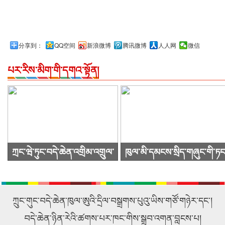
分享到：
QQ空间
新浪微博
腾讯微博
人人网
微信
པར་རིས་མིག་གི་དགའ་སྟོན།
ཀྲང་ཝེ་ཏུང་བདེ་ཆེན་འགྲིམ་འགྲུལ་
ཁུལ་མི་དམངས་སྲིད་གཞུང་གི་ཏང
སྐྱེལ་འདྲེན་ཚོགས་ཁག་ཀུང་སིར་
ཙུའུ་ཡིས་ཚོགས་འདུ་ཐེངས48པ་
ཕེབས་ནས་བརྟག་དཔྱད་གནང་བ།
འཚོགས།
ཀྲུང་གུང་བདེ་ཆེན་ཁུལ་ཨུའི་དྲིལ་བསྒྲགས་པུའུ་ཡིས་གཙོ་གཉེར་དང་།
བདེ་ཆེན་ཉིན་རེའི་ཚགས་པར་ཁང་གིས་སྒྲུབ་འགན་བླངས་པ།