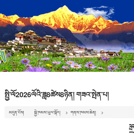
སྤྱི་ལོ2026ལོའི་ཟླ8ཚེས8ཉིན། གཟའ་སྤེན་པ།
མདུན་ངོས།
སྐྱེ་ཁམས་ཡུལ་སྐོར།
གནས་ཁམས་ཆེན།
ག