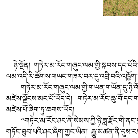
ཉེ་སྔོན། གཏེར་མ་རོང་གཞུང་ལམ་གྱི་སྐབས་དང་པོའ
ལམ་འདི་རི་ཚོགས་གཡང་གཟར་བར་དུ་འབྲི་བའི་འཁྱོག་ཐ
གཏེར་མ་རོང་གཞུང་ལམ་གྱི་གཡན་གཡོན་དུ་ཉི་འོད་གྲོ
མཛེས་ལྗོངས་མང་པོ་ཡོད་དེ། གཏེར་མ་རོང་ཆུ་བོ་དང་ག
མཛེས་པོ་ཞིག་ཏུ་ཆགས་ཡོད།
“གཏེར་མ་རོང་ཤང་ནི་སེམས་ཀྱི་ཉི་ཟླ་རྫོང་གི་ན
གཏོང་ཐུབ་པའི་ཤང་ཞིག་ཀྱང་ཡིན། རྒྱུ་མཚན་ནི་དུས