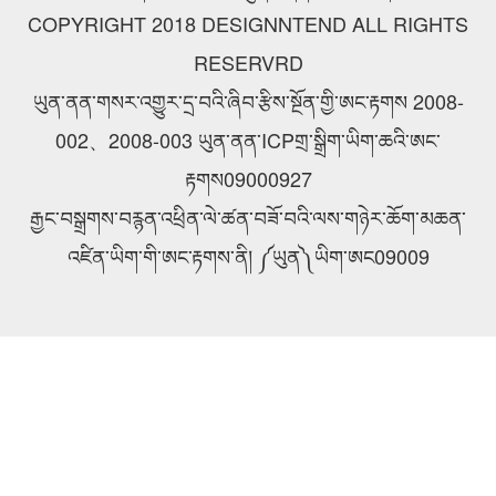
COPYRIGHT 2018 DESIGNNTEND ALL RIGHTS
RESERVRD
ཡུན་ནན་གསར་འགྱུར་དྲ་བའི་ཞིབ་རྩིས་སྔོན་གྱི་ཨང་རྟགས 2008-
002、2008-003 ཡུན་ནན་ICPགྲ་སྒྲིག་ཡིག་ཆའི་ཨང་
རྟགས09000927
རྒྱང་བསྒྲགས་བརྙན་འཕྲིན་ལེ་ཚན་བཟོ་བའི་ལས་གཉེར་ཆོག་མཆན་
འཛིན་ཡིག་གི་ཨང་རྟགས་ནི། ༼ཡུན༽ཡིག་ཨང09009