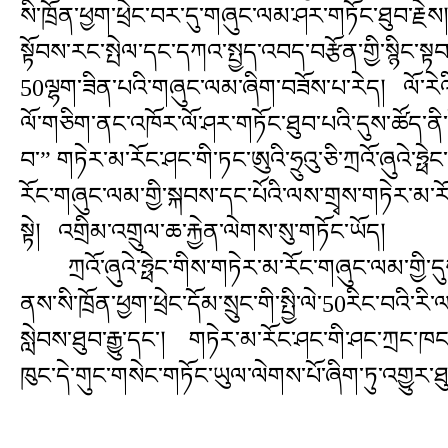
སི་ཁྲོན་ཕྱག་ཕྲེང་བར་དུ་གཞུང་ལམ་ཤར་གཏོང་ཐུབ་ར
སྟོབས་རང་སྤེལ་དང་དཀའ་སྤྱད་འབད་བརྩོན་གྱི་སྙིང་
50ལྷག་ཟིན་པའི་གཞུང་ལམ་ཞིག་བཟོས་པ་རེད། ལོ་རེའི
ལོ་གཅིག་ནང་འཁོར་ལོ་ཤར་གཏོང་ཐུབ་པའི་དུས་ཚོད་ནི་ལ
བ་” གཏེར་མ་རོང་ཤང་གི་ཏང་ཨུའི་ཧྲུའུ་ཅི་ཀྲའོ་ཞུའེ་
རོང་གཞུང་ལམ་གྱི་སྐབས་དང་པོའི་ལས་གྲྭས་གཏེར་མ་རོ
སྟེ། འགྲིམ་འགྲུལ་ཆ་རྐྱེན་ལེགས་སུ་གཏོང་ཡོད།
ཀྲའོ་ཞུའེ་ཧྥེང་གིས་གཏེར་མ་རོང་གཞུང་ལམ་གྱི་དུས
ནས་སི་ཁྲོན་ཕྱག་ཕྲེང་དོམ་སྲུང་གི་སྤྱི་ལེ་50རིང་བའི་
སླེབས་ཐུབ་རྒྱུ་དང་། གཏེར་མ་རོང་ཤང་གི་ཤང་ཀྲང་ཁ
ཁུང་དེ་གུང་གསེང་གཏོང་ཡུལ་ལེགས་པོ་ཞིག་ཏུ་འགྱུར་ཐུ