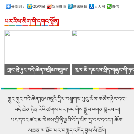
分享到：
QQ空间
新浪微博
腾讯微博
人人网
微信
པར་རིས་མིག་གི་དགའ་སྟོན།
ཀྲང་ཝེ་ཏུང་བདེ་ཆེན་འགྲིམ་འགྲུལ་
ཁུལ་མི་དམངས་སྲིད་གཞུང་གི་ཏང
སྐྱེལ་འདྲེན་ཚོགས་ཁག་ཀུང་སིར་
ཙུའུ་ཡིས་ཚོགས་འདུ་ཐེངས48པ་
ཕེབས་ནས་བརྟག་དཔྱད་གནང་བ།
འཚོགས།
ཀྲུང་གུང་བདེ་ཆེན་ཁུལ་ཨུའི་དྲིལ་བསྒྲགས་པུའུ་ཡིས་གཙོ་གཉེར་དང་།
བདེ་ཆེན་ཉིན་རེའི་ཚགས་པར་ཁང་གིས་སྒྲུབ་འགན་བླངས་པ།
པར་དབང་ཚང་མ་སེམས་ཀྱི་ཉི་ཟླའི་བོད་ཡིག་དྲ་བར་དབང་། ཆོག་
མཆན་མ་ཐོབ་པར་བརྒྱུད་འགོད་བྱས་མི་ཆོག