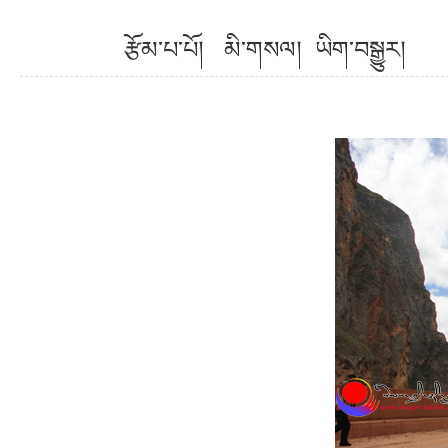
རྩོམ་པ་པོ། མི་གསལ། ཡིག་བསྒྱུ